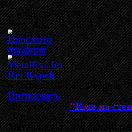
Сообщений: 11977
Репутация: +216/-4
Re: Kypck
«
Ответ #35 :
22 Февраль 20
Цитировать
Видеоклип -
"Имя на сте
Записан
Металлисты - это самый раз