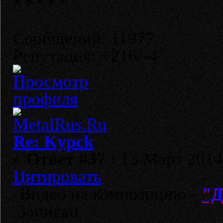
Сообщений: 11977
Репутация: +216/-4
Re: Kypck
«
Ответ #37 :
13 Март 2014,
Цитировать
Видео на композицию -
"Д
Записан