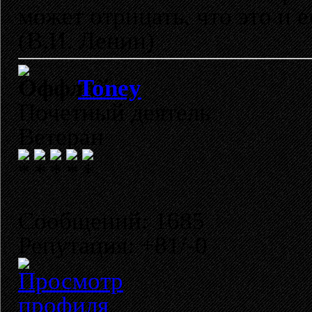
может отрицать, что это и 
(В.И. Ленин)
Toney
Почетный деятель
Ветеран
Сообщений: 1685
Репутация: +81/-0