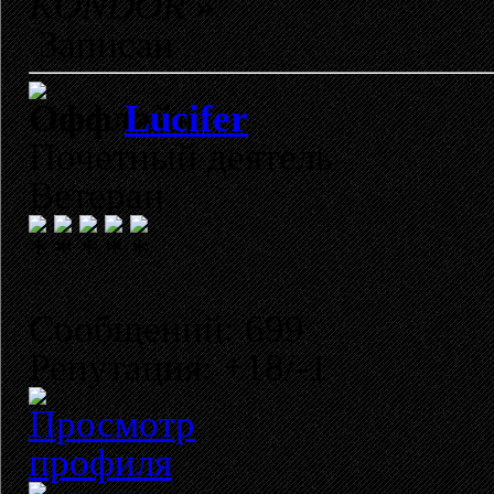
KONDOR
»
Записан
Lucifer
Почетный деятель
Ветеран
Сообщений: 699
Репутация: +18/-1