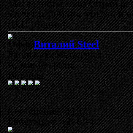
Металлисты - это самый раз
может отрицать, что это и 
(В.И. Ленин)
Виталий Steel
РашнХэвиМеталлист
Администратор
Ветеран
Сообщений: 11977
Репутация: +216/-4