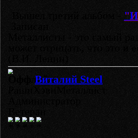
Вышел третий альбом -
"И
Записан
Металлисты - это самый раз
может отрицать, что это и 
(В.И. Ленин)
Виталий Steel
РашнХэвиМеталлист
Администратор
Ветеран