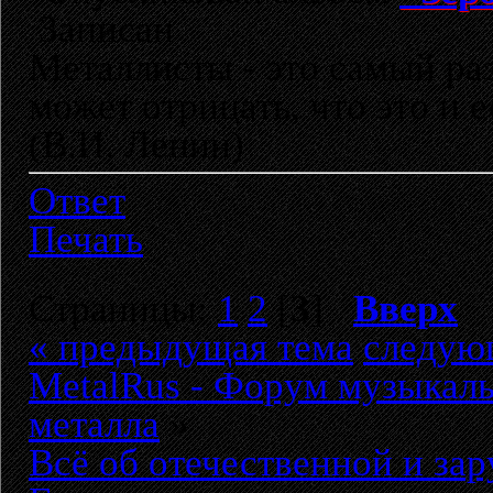
Записан
Металлисты - это самый раз
может отрицать, что это и 
(В.И. Ленин)
Ответ
Печать
Страницы:
1
2
[
3
]
Вверх
« предыдущая тема
следую
MetalRus - Форум музыкаль
металла
»
Всё об отечественной и за