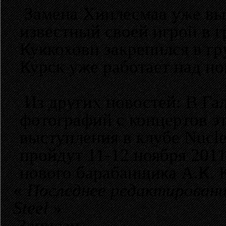
Замена Хиилесмаа уже выб
известный своей игрой в г
Куккохови закрепился в гр
Курск уже работает над н
Из других новостей: В Га
фотографий с концертов эт
выступления в клубе Nucle
пройдут 11-12 ноября 2011
нового барабанщика А.К. 
«
Последнее редактировани
Steel
»
Записан