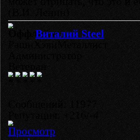
может отрицать, что это и 
(В.И. Ленин)
Виталий Steel
РашнХэвиМеталлист
Администратор
Ветеран
Сообщений: 11977
Репутация: +216/-4