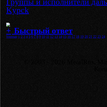
Группы и исполнители даль
Kypck
Быстрый ответ
Sitemap
1
2
3
4
5
6
7
8
9
10
11
12
13
14
15
16
17
18
19
20
21
22
23
24
© 2003 - 2026 MetalRus. М
Коп