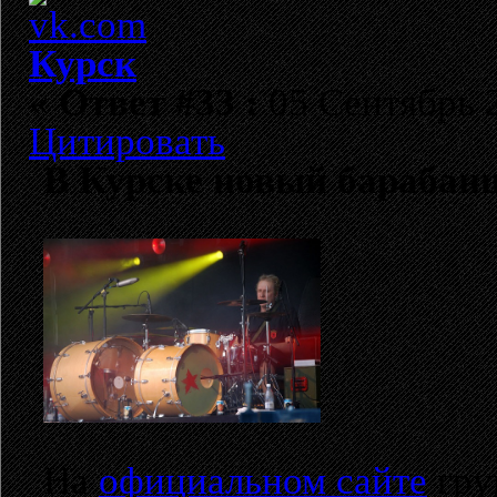
Курск
«
Ответ #33 :
05 Сентябрь 2
Цитировать
В Курске новый барабан
На
официальном сайте
гру