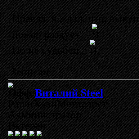
Правда, я ждал, что, выку
пожар раздует".
Но не судьбец...
Записан
Виталий Steel
РашнХэвиМеталлист
Администратор
Ветеран