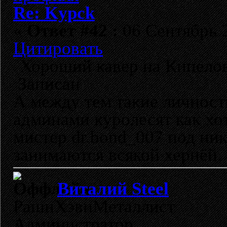
Re: Kypck
«
Ответ #42 :
06 Сентябрь 2
Цитировать
Хороший кавер на Кипело
Записан
А между тем такие личност
админами куролесят как хот
мистер dr.bond_007 под ник
занимаются всякой хернёй.
Виталий Steel
РашнХэвиМеталлист
Администратор