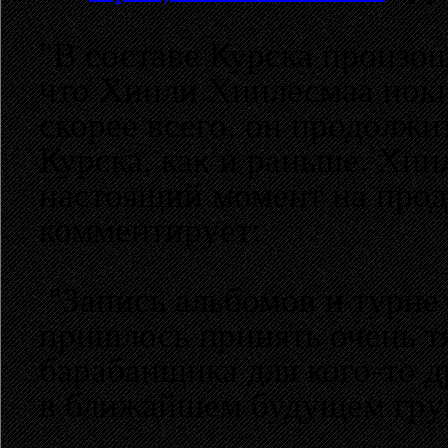
"В составе Курска произош
что Хиили Хиилесмаа поки
скорее всего, он продолж
Курска, как и раньше. Хи
настоящий момент на прод
комментирует:
"Запись альбомов и турне
пришлось принять очень т
барабанщика для кого-то др
в ближайшем будущем груп