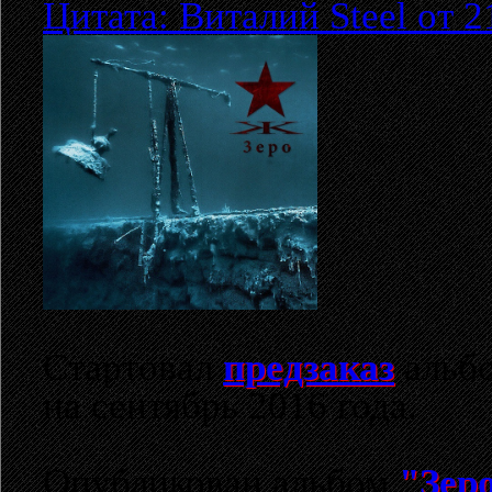
Цитата: Виталий Steel от 2
Стартовал
предзаказ
альб
на сентябрь 2016 года.
Опубликован альбом
"Зер