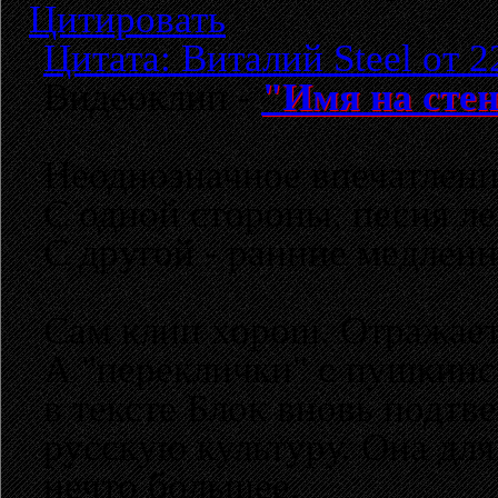
Цитировать
Цитата: Виталий Steel от 2
Видеоклип -
"Имя на сте
Неоднозначное впечатлени
С одной стороны, песня лег
С другой - ранние медлен
Сам клип хорош. Отражает
А "переклички" с пушкин
в тексте Блок вновь подт
русскую культуру. Она для 
нечто большее.