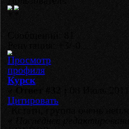
Пользователь
Сообщений: 81
Репутация: +3/-0
Курск
«
Ответ #32 :
08 Июль 2011,
Цитировать
Кстати, группа очень непл
«
Последнее редактировани