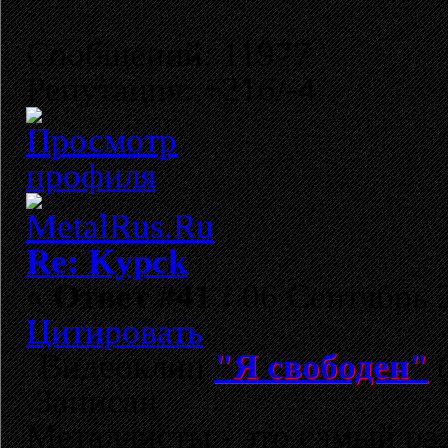
Сообщений: 11977
Репутация: +216/-4
Re: Kypck
«
Ответ #41 :
06 Сентябрь 2
Цитировать
Видеоклип
"Я свободен"
(
Записан
Металлисты - это самый раз