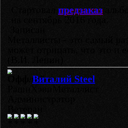
Стартовал
предзаказ
альб
на сентябрь 2016 года.
Записан
Металлисты - это самый раз
может отрицать, что это и 
(В.И. Ленин)
Виталий Steel
РашнХэвиМеталлист
Администратор
Ветеран