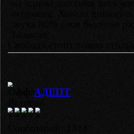
на одном дыхании весь ко
огорчена. Хотела вникнуть 
звука 80% слов было не ра
Записан
Свобода стоит ровно стольк
АДЕПТ
Ветеран
Сообщений: 1314