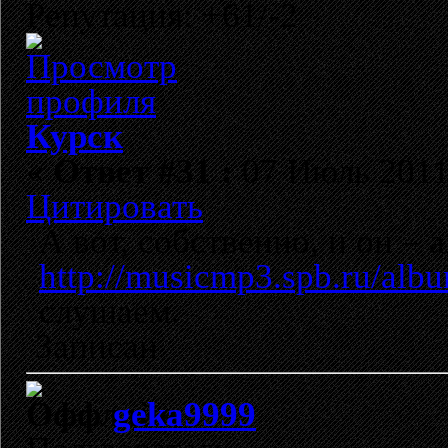
Репутация: +61/-2
Курск
«
Ответ #31 :
07 Июль 2011,
Цитировать
А вот, собственно, и он – 
http://musicmp3.spb.ru/alb
слушаем.
Записан
geka9999