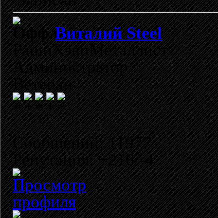
Виталий Steel
РашнХэвиМеталлист
Администратор
Ветеран
Сообщений: 11977
Репутация: +216/-4