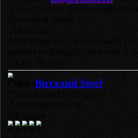
«
Последнее редактировани
Виталий Steel
»
Записан
Металлисты - это самый раз
может отрицать, что это и 
(В.И. Ленин)
Виталий Steel
РашнХэвиМеталлист
Администратор
Ветеран