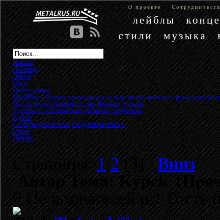
О проекте
Сотрудничест
лейблы
конц
стили
музыка
Начало
Помощь
Поиск
Вход
Регистрация
MetalRus - Форум музыкального сообщества тяжелого рока и металла
Всё об отечественной и зарубежной музыке
»
Группы и исполнители дальнего зарубежья
»
Kypck
« предыдущая тема
следующая тема »
Ответ
Печать
Страницы:
1
2
[
3
]
Вниз
Автор
Тема: Kypck (Проч
0 Пользователей и 1 Гость 