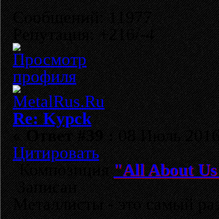
Сообщений: 11977
Репутация: +216/-4
Re: Kypck
«
Ответ #39 :
08 Июль 2016,
Цитировать
Композиция
"All About Us
Записан
Металлисты - это самый раз