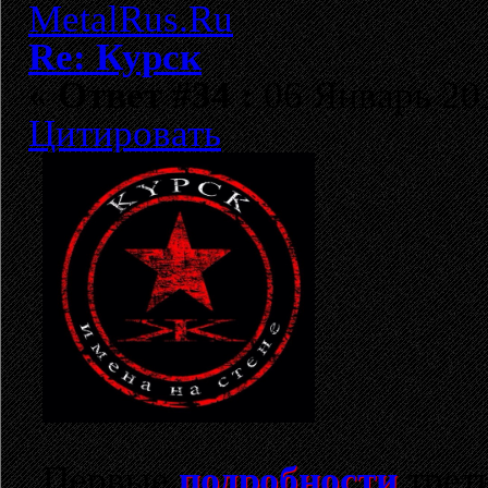
Re: Курск
«
Ответ #34 :
06 Январь 201
Цитировать
Первые
подробности
треть