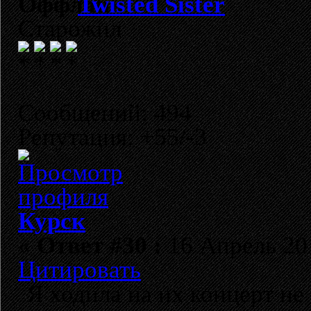
Twisted Sister
Старожил
Сообщений: 494
Репутация: +55/-3
Курск
«
Ответ #30 :
16 Апрель 201
Цитировать
Я ходила на их концерт не 