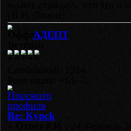
может отрицать, что это и 
(В.И. Ленин)
АДЕПТ
Ветеран
Сообщений: 1314
Репутация: +61/-2
Re: Kypck
«
Ответ #36 :
24 Февраль 20