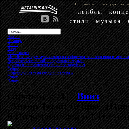
О проекте
Сотрудничест
лейблы
конц
стили
музыка
Начало
Помощь
Поиск
Вход
Регистрация
MetalRus - Форум музыкального сообщества тяжелого рока и металла
Всё об отечественной и зарубежной музыке
»
Группы и исполнители ближнего зарубежья
»
Eclipse
« предыдущая тема
следующая тема »
Ответ
Печать
Страницы: [
1
]
Вниз
Автор
Тема: Eclipse (Про
0 Пользователей и 1 Гость 