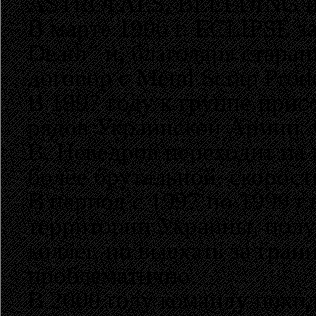
ASTROFAES, BLEEDING и 
В марте 1996 г. ECLIPSE з
Death” и, благодаря стара
договор с Metal Scrap Pro
В 1997 году к группе при
рядов Украинской Армии. О
В. Неведров переходит на
более брутальной, скорост
В период с 1997 по 1999 г.
территории Украины, полу
коллег, но выехать за гран
проблематично.
В 2000 году команду поки