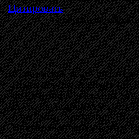
Цитировать
Украинская
Bruta
Украинская death metal гр
года в городе Алчевск, Л
death grind коллектива S
В состав вошли Алексей Тю
барабаны, Александр Шоро
Виктор Новиков - вокал. В
материалом, готовя свежу