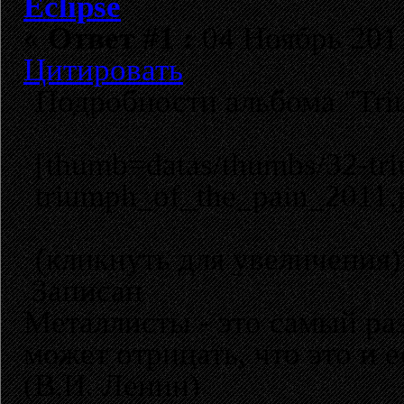
Eclipse
«
Ответ #1 :
04 Ноябрь 2011
Цитировать
Подробности альбома "Tri
[thumb=datas/thumbs/32-tr
triumph_of_the_pain_2011.
(кликнуть для увеличения)
Записан
Металлисты - это самый раз
может отрицать, что это и 
(В.И. Ленин)