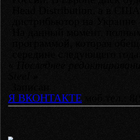
Head Distribution, а в СШ
дистрибьютор на Украине -
На данный момент, полным
программой, которая обещ
середине следующего года
«
Последнее редактировани
Steel
»
Записан
Я ВКОНТАКТЕ
моб.тел.: 8