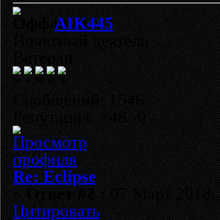
AIK445
Почетный деятель
Ветеран
Сообщений: 1546
Репутация: +48/-0
Re: Eclipse
«
Ответ #2 :
07 Март 2018, 
Цитировать