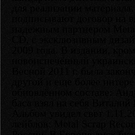
для реализации материала.
подписывают договор на вы
надежным партнером Metal
CD, с эксклюзивным дизай
2009 года. В издании, кро
новоиспечённый украински
Весной 2011 г. была закон
другой и еще более интер
обновлённом составе: Анд
баса взял на себя Виталий
Альбом увидел свет 1.11.20
лейблов: Metal Scrap Recor
России. В Европе диск буде