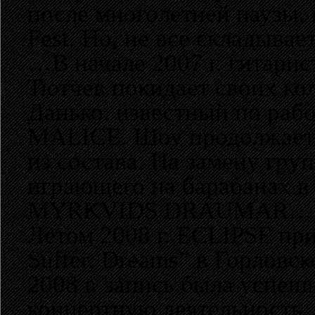
после многолетней паузы, 
Fest. Но, не все складыва
…В начале 2007 г. гитарис
Тютчев покидает своих кол
Данько, известный по ра
MALICE. Шоу продолжается
из состава. На замену гру
играющего на барабанах 
MYRKVIDS DRAUMAR…
Летом 2008 г. ECLIPSE при
Suffer, Dreams” в Горловск
2008 г. запись была успеш
концертную деятельность,