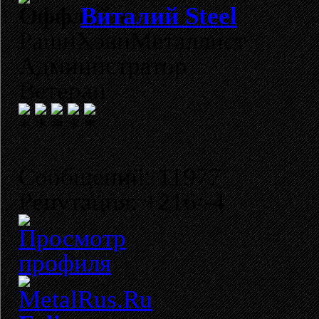
Виталий Steel
РашнХэвиМеталлист
Администратор
Ветеран
Сообщений: 11977
Репутация: +216/-4