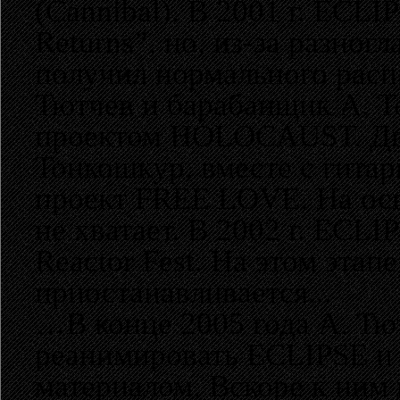
(Cannibal). В 2001 г. ECL
Returns”, но, из-за разног
получил нормального распр
Тютчев и барабанщик А. Т
проектом HOLOCAUST. Два 
Тонкошкур, вместе с гита
проект FREE LOVE. На ос
не хватает. В 2002 г. ECL
Reactor Fest. На этом эта
приостанавливается...
…В конце 2005 года А. Тю
реанимировать ECLIPSE и 
материалом. Вскоре к ним 