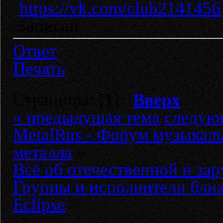
https://vk.com/club2141456
Записан
Ответ
Печать
Страницы: [
1
]
Вверх
« предыдущая тема
следую
MetalRus - Форум музыкаль
металла
»
Всё об отечественной и за
Группы и исполнители бли
Eclipse