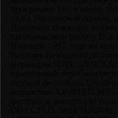
программу. Но, в конце 19
ряды Украинской Армии, а,
Домников покидает коллект
притормозили работу ECL
В начале 1995 года на мес
Виталия Неведрова, которы
формации SUBCONSCIOUS 
программой возобновляетс
первый фестиваль Grindeat
коллектива LIMITED MUTA
фестивале выступали такие
INFECTED, NOKTURNAL 