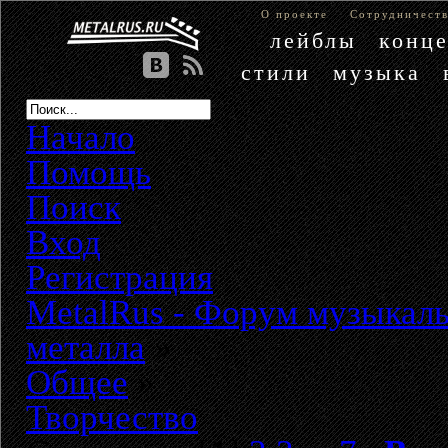
О проекте
Сотрудничест
лейблы
конц
стили
музыка
Начало
Помощь
Поиск
Вход
Регистрация
MetalRus - Форум музыкаль
металла
»
Общее
»
Творчество