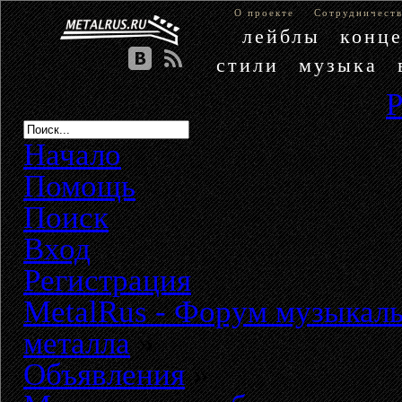
О проекте
Сотрудничест
лейблы
конц
стили
музыка
Начало
Помощь
Поиск
Вход
Регистрация
MetalRus - Форум музыкаль
металла
»
Объявления
»