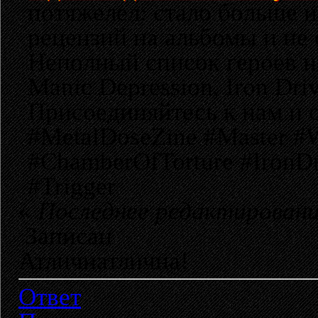
потяжелел: стало больше 
рецензий на альбомы и не 
Неполный список героев но
Manic Depression, Iron Driv
Присоединяйтесь к нам и 
#MetalDoseZine #Master #W
#ChamberOfTorture #IronDr
#Trigger
«
Последнее редактирование
Записан
Атличнатлична!
Ответ