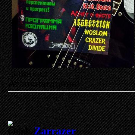
Записан
Атличнатлична!
Zarrazer