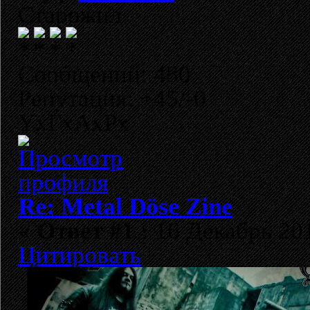
Старожил
Сообщений: 480
Репутация: +45/-0
YxГхАхРх
Re: Metal Döse Zine
«
Ответ #1 :
16 Декабрь 201
Цитировать