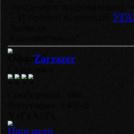
продемонстрировавшего, чт
- И прочий всяческий
УГА
Записан
Атличнатлична!
Zarrazer
Старожил
Сообщений: 480
Репутация: +45/-0
YxГхАхРх