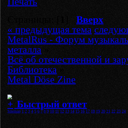
Печать
Страницы: [
1
]
Вверх
« предыдущая тема
следую
MetalRus - Форум музыкаль
металла
»
Всё об отечественной и за
Библиотека
»
Metal Döse Zine
Быстрый ответ
Sitemap
1
2
3
4
5
6
7
8
9
10
11
12
13
14
15
16
17
18
19
20
21
22
23
24