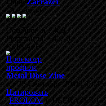
Zarrazer
Старожил
Сообщений: 480
Репутация: +45/-0
YxГхАхРх
Metal Döse Zine
«
:
25 Сентябрь 2016, 19:45
Цитировать
PROLOM
и BEERAZER Com