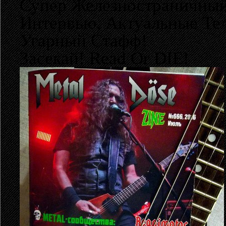
Супер Железностраничны
Интервью, Актуальные Те
Угарный Стафф!
Засекай! Read Or DIE!