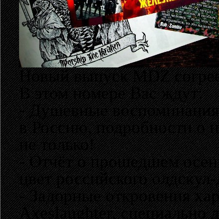
Новый выпуск MDZ согрее
В этом номере Вас ждут:
- Душевные воспоминания
в Россию, подробности о 
не только!
- Отчёт о прошедшем осен
цвет российского олдскул-
- Задорные откровения ха
Axeslaughter, специально 