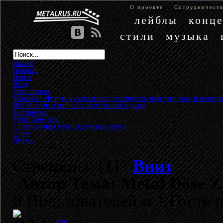
О проекте
Сотрудничест
лейблы
конц
стили
музыка
Начало
Помощь
Поиск
Вход
Регистрация
MetalRus - Форум музыкального сообщества тяжелого рока и металла
Всё об отечественной и зарубежной музыке
»
Библиотека
»
Metal Döse Zine
« предыдущая тема
следующая тема »
Ответ
Печать
Страницы: [
1
]
Вниз
Автор
Тема: Metal Döse Z
0 Пользователей и 1 Гость 