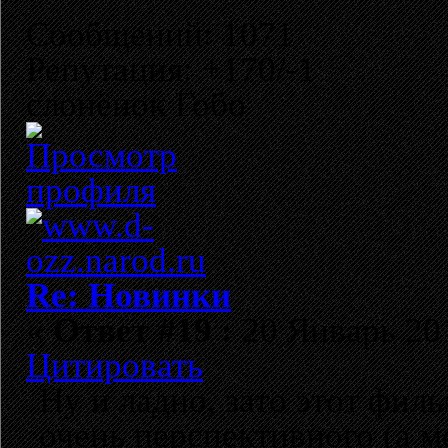
Сообщений: 1071
Репутация: +170/-1
слонёнок Гобо
Re: Новинки
«
Ответ #19 :
20 Январь 201
Цитировать
Ну и ладно, зато этот фил
очень перспективного (а м