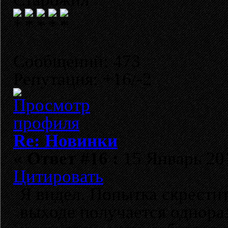
Сообщений: 473
Репутация: +16/-2
Re: Новинки
«
Ответ #16 :
15 Январь 201
Цитировать
Я видел. Попытка скрести
выходе получается однора