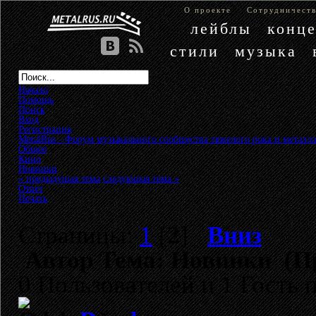
О проекте
Сотрудничест
лейблы
конц
стили
музыка
Начало
Помощь
Поиск
Вход
Регистрация
MetalRus - Форум музыкального сообщества тяжелого рока и металла
Общее
»
Кино
»
Новинки
« предыдущая тема
следующая тема »
Ответ
Печать
Страницы:
1
[
2
]
Вниз
Автор
Тема: Новинки (Пр
0 Пользователей и 1 Гость 