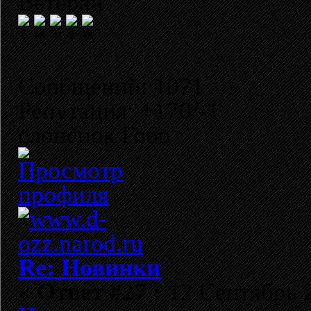
Ветеран
Сообщений: 1071
Репутация: +170/-1
слонёнок Гобо
Re: Новинки
«
Ответ #27 :
12 Сентябрь 2