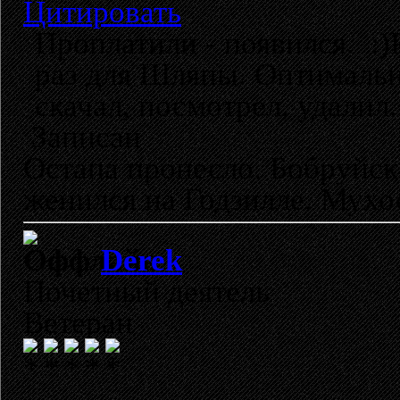
Цитировать
Проплатили - появился. :
раз для Шляпы. Оптимальн
скачал, посмотрел, удалил.
Записан
Остапа пронесло. Бобруйск
женился на Годзилле. Мухо
Derek
Почетный деятель
Ветеран