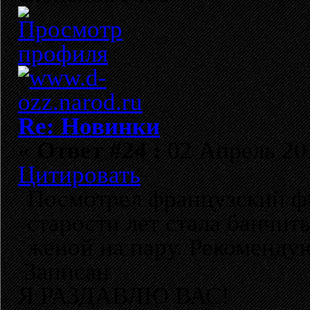
Re: Новинки
«
Ответ #24 :
02 Апрель 201
Цитировать
Посмотрел французский фи
старости лет стала банчит
женой на пару. Рекомендую
Записан
Я РАЗДАВЛЮ ВАС!