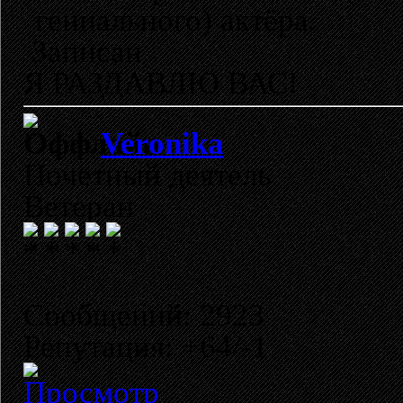
гениального) актёра.
Записан
Я РАЗДАВЛЮ ВАС!
Veronika
Почетный деятель
Ветеран
Сообщений: 2923
Репутация: +64/-1