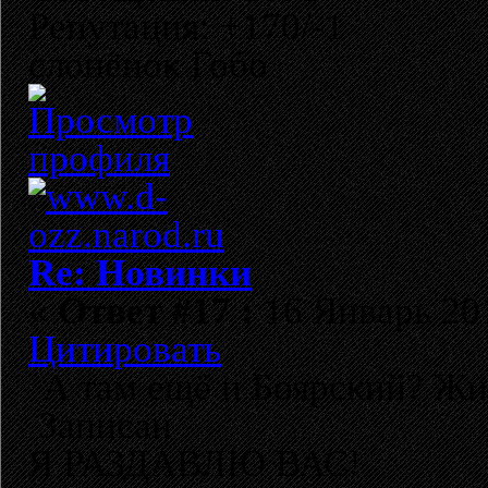
Репутация: +170/-1
слонёнок Гобо
Re: Новинки
«
Ответ #17 :
16 Январь 201
Цитировать
А там ещё и Боярский? Жигу
Записан
Я РАЗДАВЛЮ ВАС!