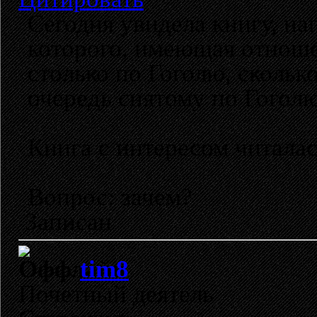
Сегодня увидела книгу, н
которого, имеющая отноше
столько по Гоголю, скольк
очередь снятому по Гоголю
Книга с интересом читалас
Вопрос: зачем?
Записан
tim8
Почетный деятель