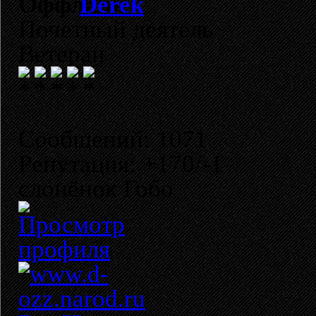
Derek
Почетный деятель
Ветеран
Сообщений: 1071
Репутация: +170/-1
слонёнок Гобо