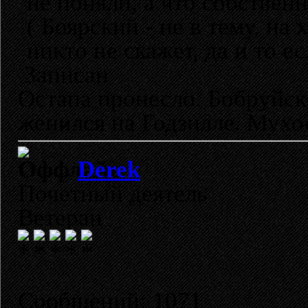
не поняли, а что собствен
( Боярский - не в тему, на
никто не скажет, да и то е
Записан
Остапа пронесло. Бобруйск
женился на Годзилле. Мухо
Derek
Почетный деятель
Ветеран
Сообщений: 1071