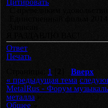
Цитировать
С превеликим удовольстви
Единственный фильм 2014 
Записан
Я РАЗДАВЛЮ ВАС!
Ответ
Печать
Страницы:
1
[
2
]
Вверх
« предыдущая тема
следую
MetalRus - Форум музыкаль
металла
»
Общее
»