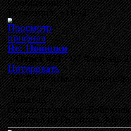
Сообщений: 473
Репутация: +16/-2
Re: Новинки
«
Ответ #21 :
07 Февраль 20
Цитировать
На Р7 отзывы положительн
отсмотра.
Записан
Остапа пронесло. Бобруйск
женился на Годзилле. Мухо