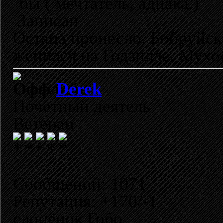
бы ( мечтатель, аднака.)
Записан
Остапа пронесло. Бобруйск
женился на Годзилле. Мухо
Derek
Почетный деятель
Ветеран
Сообщений: 1071
Репутация: +170/-1
слонёнок Гобо