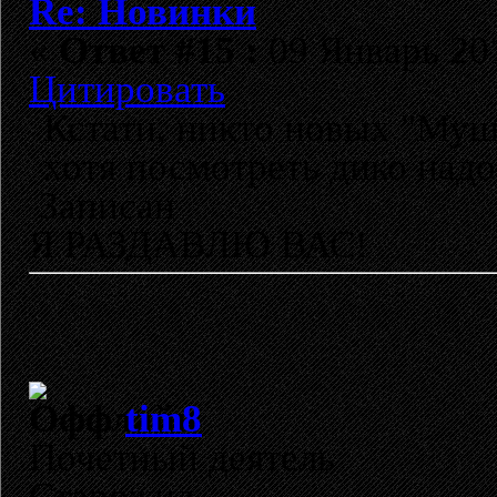
Re: Новинки
«
Ответ #15 :
09 Январь 201
Цитировать
Кстати, никто новых "Мушк
хотя посмотреть дико надо.
Записан
Я РАЗДАВЛЮ ВАС!
tim8
Почетный деятель
Старожил