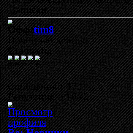
Записан
tim8
Почетный деятель
Старожил
Сообщений: 473
Репутация: +16/-2
Re: Новинки