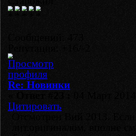
Старожил
Сообщений: 473
Репутация: +16/-2
Re: Новинки
«
Ответ #23 :
04 Март 2014,
Цитировать
Отсмотрен Вий 2013. Если 
лит.оригиналом, вполне с