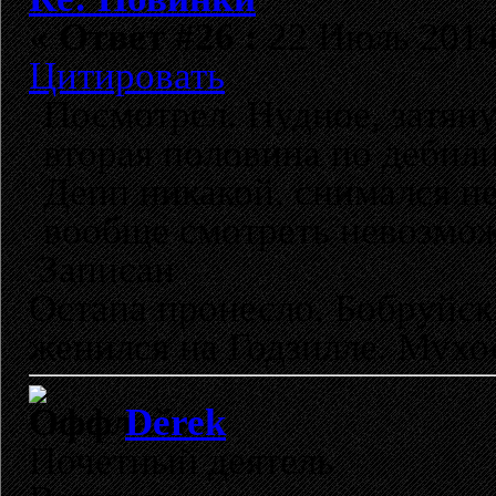
«
Ответ #26 :
22 Июль 2014,
Цитировать
Посмотрел. Нудное, затян
вторая половина по дебил
Депп никакой, снимался не
вообще смотреть невозмо
Записан
Остапа пронесло. Бобруйск
женился на Годзилле. Мухо
Derek
Почетный деятель