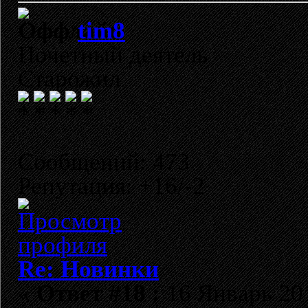
tim8
Почетный деятель
Старожил
Сообщений: 473
Репутация: +16/-2
Re: Новинки
«
Ответ #18 :
16 Январь 201