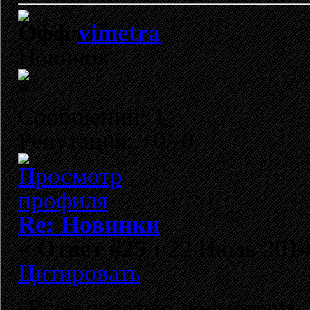
vimetra
Новичок
Сообщений: 1
Репутация: +0/-0
Re: Новинки
«
Ответ #25 :
22 Июль 2014,
Цитировать
Всем советую посмотреть