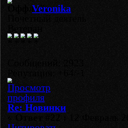
Veronika
Почетный деятель
Ветеран
Сообщений: 2923
Репутация: +64/-1
Re: Новинки
«
Ответ #22 :
12 Февраль 20
Цитировать