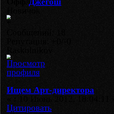
Джегош
Новичок
Сообщений: 18
Репутация: +0/-0
Raskolnikov
Ищем Арт-директора
«
:
10 Июнь 2012, 18:04:11 
Цитировать