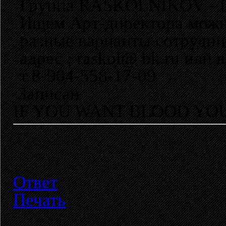
Группа RASKOLNIKOV -
Ищем Арт-директора можно
разные варианты сотрудн
адрес ; raskol@ bk.ru или в
т 8-904-558-17-09
Записан
IF YOU WANT BLOOD YOU,
Ответ
Печать