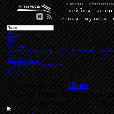
О проекте
Сотрудничест
лейблы
конц
стили
музыка
Начало
Помощь
Поиск
Вход
Регистрация
MetalRus - Форум музыкального сообщества тяжелого рока и металла
Сайт
»
Сотрудничество
»
Ищем Арт-директора
« предыдущая тема
следующая тема »
Ответ
Печать
Страницы: [
1
]
Вниз
Автор
Тема: Ищем Арт-ди
0 Пользователей и 1 Гость 