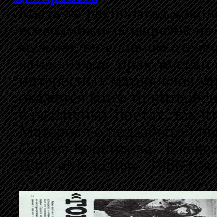
Когда-то располагал дово
всевозможных вырезок из 
музыки, в основном отече
катаклизмов практически в
интересных материалов мне
окажется кому-то интерес
в различных постах, так ч
Материал о подзабытой ны
Сергея Корнилова. Ежеква
ВФГ «Мелодия». 1986 год.