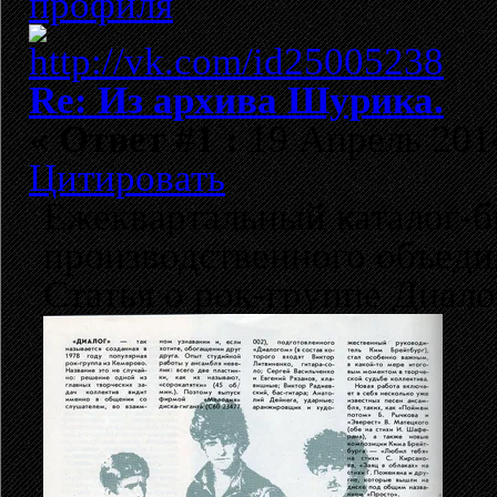
Re: Из архива Шурика.
«
Ответ #1 :
19 Апрель 2014
Цитировать
Ежеквартальный каталог-б
производственного объеди
Статья о рок-группе Диало