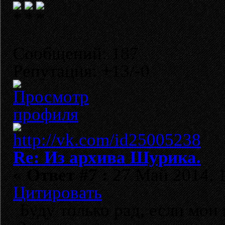
Сообщений: 187
Репутация: +13/-0
Re: Из архива Шурика.
«
Ответ #7 :
27 Май 2014, 1
Цитировать
Буду только рад, если мои