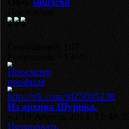
shuric68
Постоялец
Сообщений: 187
Репутация: +13/-0
Из архива Шурика.
«
:
18 Апрель 2014, 11:48:5
Цитировать