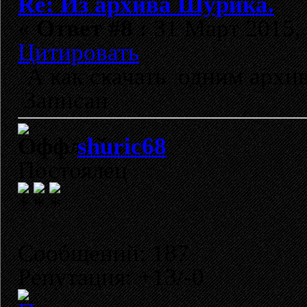
Re: Из архива Шурика.
«
Ответ #8 :
31 Март 2015, 
Цитировать
А как скачать одним архи
Записан
shuric68
Постоялец
Сообщений: 187
Репутация: +13/-0