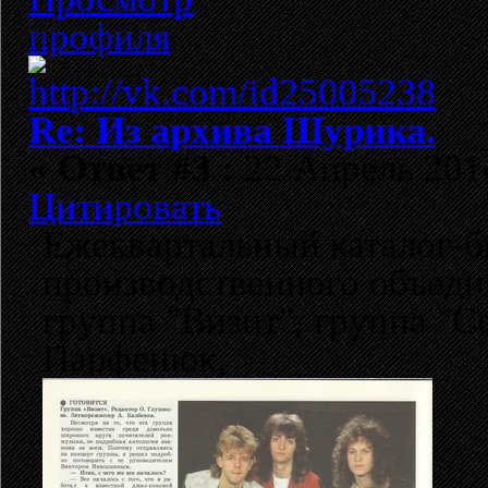
Re: Из архива Шурика.
«
Ответ #3 :
22 Апрель 2014
Цитировать
Ежеквартальный каталог-б
производственного объеди
группа "Визит", группа "
Парфенюк,