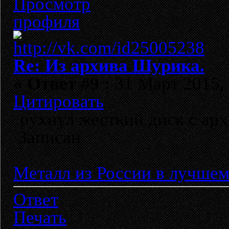
Re: Из архива Шурика.
«
Ответ #9 :
31 Март 2015, 
Цитировать
рухнул жесткий диск с архи
Записан
Металл из России в лучшем
Ответ
Печать