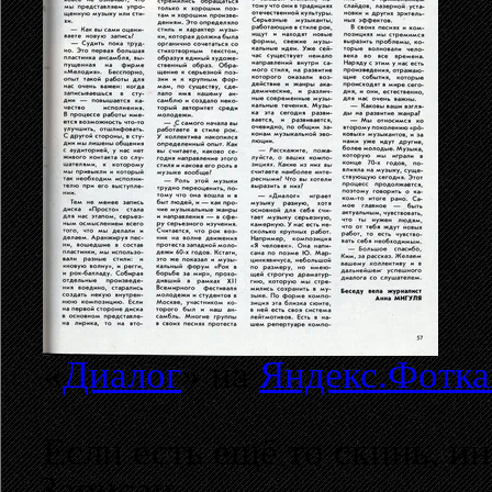
«
Диалог
» на
Яндекс.Фотка
Если есть ещё то скинь, и
Записан