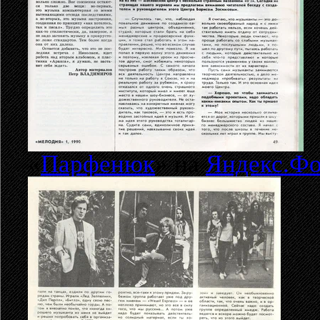
«
Парфенюк
» на
Яндекс.Фо