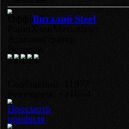
Виталий Steel
РашнХэвиМеталлист
Администратор
Ветеран
Сообщений: 11977
Репутация: +216/-4