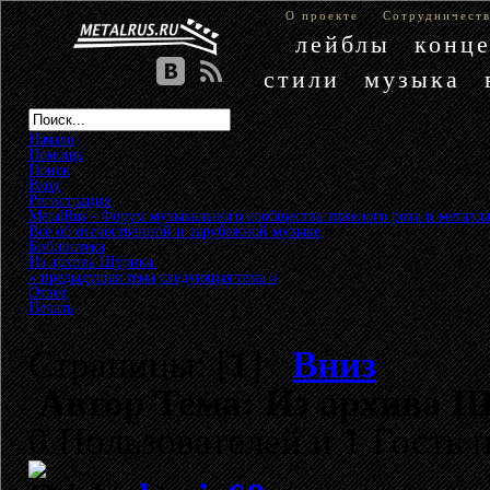
О проекте
Сотрудничест
лейблы
конц
стили
музыка
Начало
Помощь
Поиск
Вход
Регистрация
MetalRus - Форум музыкального сообщества тяжелого рока и металла
Всё об отечественной и зарубежной музыке
»
Библиотека
»
Из архива Шурика.
« предыдущая тема
следующая тема »
Ответ
Печать
Страницы: [
1
]
Вниз
Автор
Тема: Из архива Ш
0 Пользователей и 1 Гость 