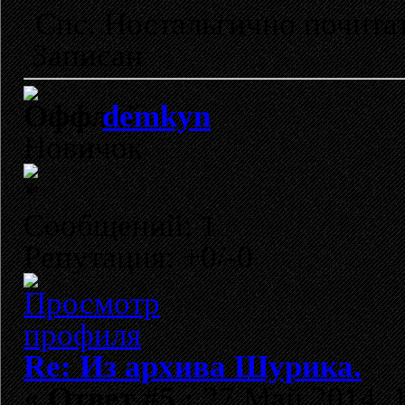
Спс. Ностальгично почит
Записан
demkyn
Новичок
Сообщений: 1
Репутация: +0/-0
Re: Из архива Шурика.
«
Ответ #5 :
27 Май 2014, 1