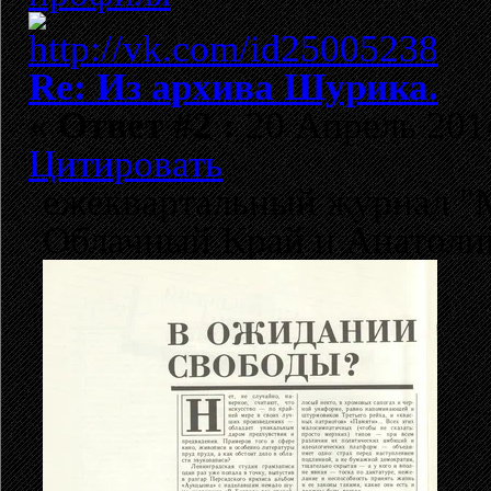
Re: Из архива Шурика.
«
Ответ #2 :
20 Апрель 2014
Цитировать
ежеквартальный журнал "М
Облачный Край и Анатоли