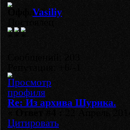
Vasiliy
Постоялец
Сообщений: 203
Репутация: +6/-1
Re: Из архива Шурика.
«
Ответ #4 :
22 Апрель 2014
Цитировать