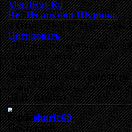
Re: Из архива Шурика.
«
Ответ #6 :
27 Май 2014, 1
Цитировать
Шурик, ты не против, если
на metalrus.ru?
Записан
Металлисты - это самый раз
может отрицать, что это и 
(В.И. Ленин)
shuric68
Постоялец