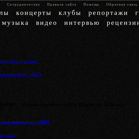
е
Сотрудничество
Правила сайта
Помощь
Обратная связь
блы
концерты
клубы
репортажи
музыка
видео
интервью
рецензи
лого рока и металла
»
в проклятых» (2021)
ИФАКС - «Остров проклятых» (2021) (Прочитано 14266 раз)
му.
тров проклятых» (2021)
х» (2021)
.