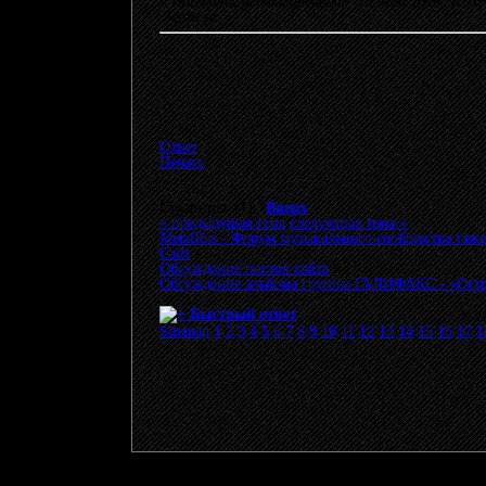
«
Последнее редактирование: 13 Май 2026, 10:
Записан
Ответ
Печать
Страницы: [
1
]
Вверх
« предыдущая тема
следующая тема »
MetalRus - Форум музыкального сообщества тяже
Сайт
»
Обсуждение постов сайта
»
Обсуждение альбома группы ГАЛИФАКС - «Остро
Быстрый ответ
© 20
Sitemap
1
2
3
4
5
6
7
8
9
10
11
12
13
14
15
16
17
1