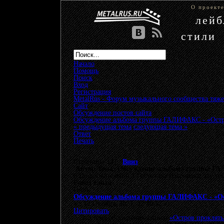
О проект
лей
стили
Начало
Помощь
Поиск
Вход
Регистрация
MetalRus - Форум музыкального сообщества тяже
Сайт
»
Обсуждение постов сайта
»
Обсуждение альбома группы ГАЛИФАКС - «Остро
« предыдущая тема
следующая тема »
Ответ
Печать
Страницы: [
1
]
Вниз
Автор
Тема: Обсуждение альбома группы ГАЛ
0 Пользователей и 1 Гость просматривают эту те
Робот сайта
Гость
Обсуждение альбома группы ГАЛИФАКС - «Ос
«
:
12 Октябрь 2021, 22:40:57 »
Цитировать
Это тема обсуждения записи
«Остров прокляты