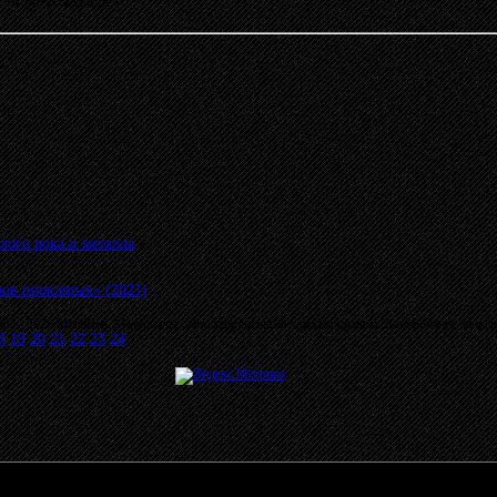
39:14 от KONDOR
»
лого рока и металла
»
в проклятых» (2021)
03 - 2026 MetalRus. Материалы сайта защищены авторским правом. Копирование запре
8
19
20
21
22
23
24