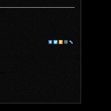
щено.