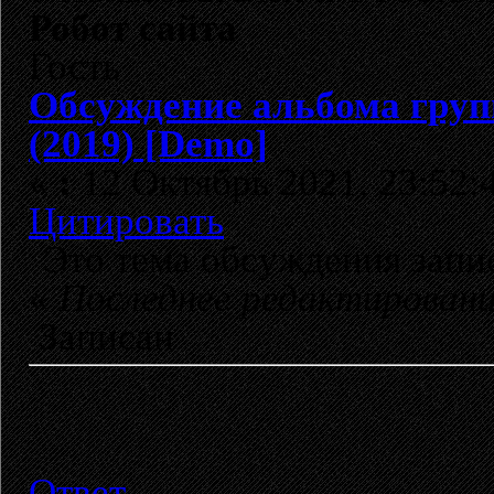
Робот сайта
Гость
Обсуждение альбома гру
(2019) [Demo]
«
:
12 Октябрь 2021, 23:52:
Цитировать
Это тема обсуждения зап
«
Последнее редактирован
Записан
Ответ