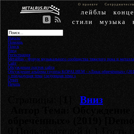
О проекте
Сотрудничест
лейблы
конц
стили
музыка
Начало
Помощь
Поиск
Вход
Регистрация
MetalRus - Форум музыкального сообщества тяжелого рока и металла
Сайт
»
Обсуждение постов сайта
»
Обсуждение альбома группы KOPALHEM - «Лики обречённых» (201
« предыдущая тема
следующая тема »
Ответ
Печать
Страницы: [
1
]
Вниз
Автор
Тема: Обсуждение
обречённых» (2019) [Demo
0 Пользователей и 1 Гость 