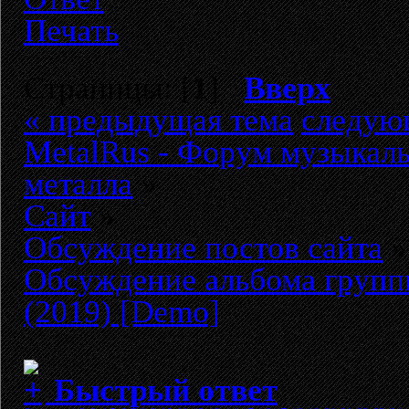
Печать
Страницы: [
1
]
Вверх
« предыдущая тема
следую
MetalRus - Форум музыкаль
металла
»
Сайт
»
Обсуждение постов сайта
»
Обсуждение альбома груп
(2019) [Demo]
Быстрый ответ