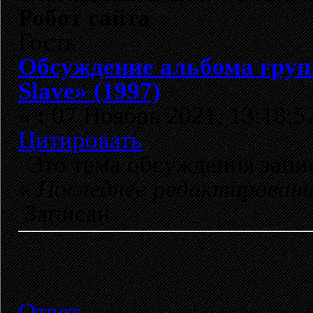
Робот сайта
Гость
Обсуждение альбома гру
Slave» (1997)
«
:
07 Ноябрь 2021, 13:18:5
Цитировать
Это тема обсуждения зап
«
Последнее редактирован
Записан
Ответ