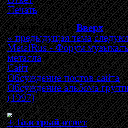
Печать
Страницы: [
1
]
Вверх
« предыдущая тема
следую
MetalRus - Форум музыкаль
металла
»
Сайт
»
Обсуждение постов сайта
»
Обсуждение альбома групп
(1997)
Быстрый ответ