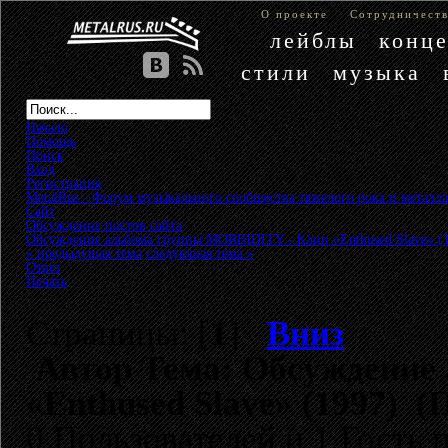
О проекте
Сотрудничест
лейблы
конц
стили
музыка
Начало
Помощь
Поиск
Вход
Регистрация
MetalRus - Форум музыкального сообщества тяжелого рока и металла
Сайт
»
Обсуждение постов сайта
»
Обсуждение альбома группы MORBIDITY - Клип «Enthused Slave» (
« предыдущая тема
следующая тема »
Ответ
Печать
Страницы: [
1
]
Вниз
Автор
Тема: Обсуждение
«Enthused Slave» (1997) (
0 Пользователей и 1 Гость 