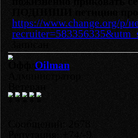
пожизненно приковать се
ПОДПИШИ петицию проти
https://www.change.org/p
recruiter=583356335&utm_
Записан
Oilman
Администратор
Ветеран
Сообщений: 2678
Репутация: +74/-9