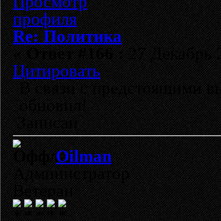
Re: Политика
«
Ответ #166 :
27 Декабрь 2
Цитировать
В связи с предстоящими в
обновил!
Записан
Oilman
Администратор
Ветеран