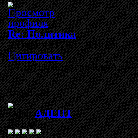
Re: Политика
«
Ответ #176 :
16 Июнь 2018
Цитировать
АДЕПТ, поддерживаю - у нас
https://youtu.be/Ng
Записан
АДЕПТ
Ветеран