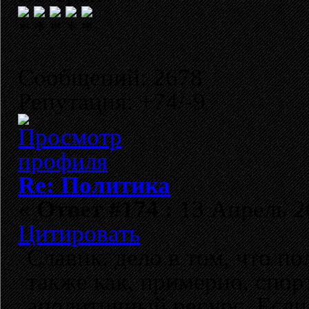
Сообщений: 2678
Репутация: +74/-9
Re: Политика
«
Ответ #174 :
13 Апрель 20
Цитировать
Славик, дело в том, что п
также как, примерно, спор
аполитичный ресурс. Если 