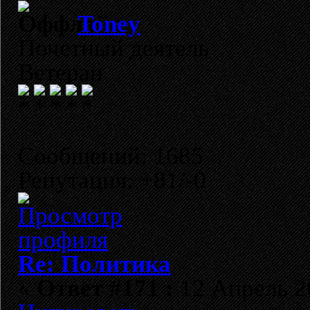
Toney
Почетный деятель
Ветеран
Сообщений: 1685
Репутация: +81/-0
Re: Политика
«
Ответ #171 :
12 Апрель 20