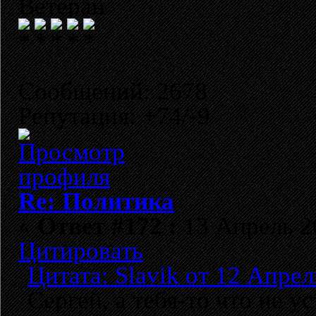
Ветеран
Сообщений: 2678
Репутация: +74/-9
Re: Политика
«
Ответ #172 :
13 Апрель 20
Цитировать
Цитата: Slavik от 12 Апрел
Сергей, а тебя-то что не у