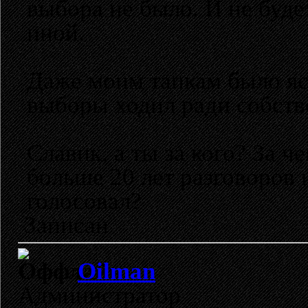
выбора не было. И не буде
иной.
Даже моим тапкам было ясн
выборы ходил ради собств
Славик, а ты за кого? За ч
больше 20 лет разговоров 
голосовал?
Записан
Oilman
Администратор