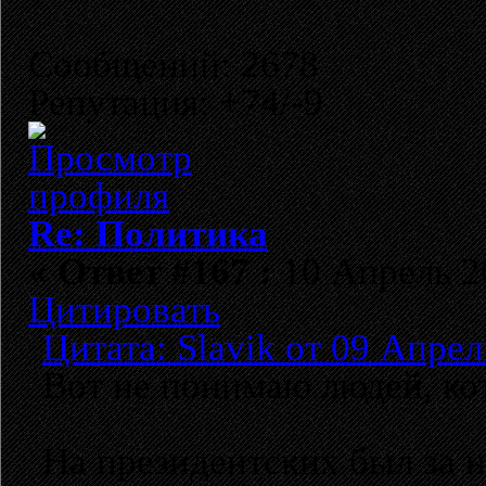
Сообщений: 2678
Репутация: +74/-9
Re: Политика
«
Ответ #167 :
10 Апрель 20
Цитировать
Цитата: Slavik от 09 Апрел
Вот не понимаю людей, ко
На президентских был за н