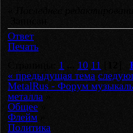
«
Последнее редактировани
Записан
Ответ
Печать
Страницы:
1
...
10
11
[
12
]
« предыдущая тема
следую
MetalRus - Форум музыкаль
металла
»
Общее
»
Флейм
»
Политика