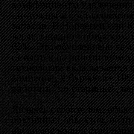
коэффициенты извлечения
ничтожны и составляют ок
запасов. В Норвегии или К
легче западно-сибирских, 
65%. Это обусловлено тем,
остаются на допотопном ур
технологии вкладывается 
компании, у буржуев - 10%
работать "по старинке", 
Являясь строителем, объяс
различных объектов, не п
вводимое количество парк