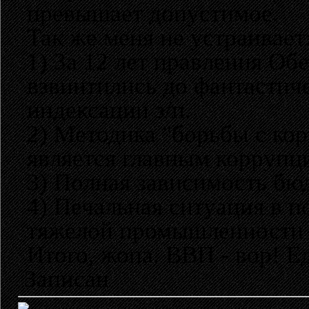
превышает допустимое.
Так же меня не устраивает
1) За 12 лет правления О
взвинтились до фантастич
индексации з/п.
2) Методика "борьбы с кор
является главным коррупц
3) Полная зависимость бюд
4) Печальная ситуация в 
тяжелой промышленности и
Итого, жопа. ВВП - вор! Ед
Записан