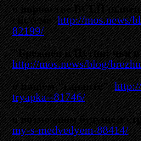
о воровстве ВСЕЙ нынеш
системе
:
http://mos.news/bl
82199/
"Брежнев и Путин: чья в
http://mos.news/blog/brezhn
о нашем "гаранте"
:
http:
tryapka--81746/
о возможном будущем ст
my-s-medvedyem-88414/