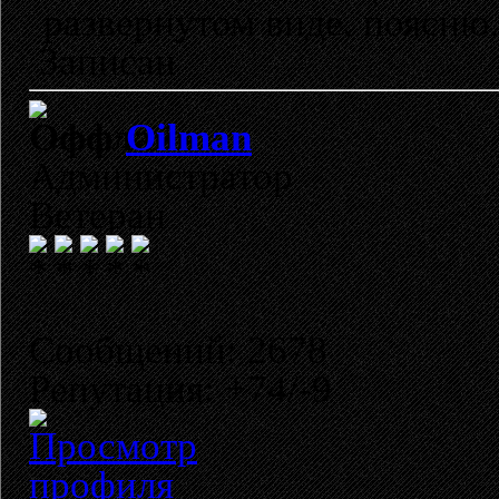
развернутом виде, поясню.
Записан
Oilman
Администратор
Ветеран
Сообщений: 2678
Репутация: +74/-9