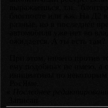
выражаешься, т.н. "блогге
блогпосте или жж. На Д2 
разные, но в последнее вр
автомобиля уже нет во вла
ожидается. А ты есть там?
При этом, ничего против т
ему подобных не имею, а 
инициативы по некоторым
РосЯме.
«
Последнее редактирование
Записан