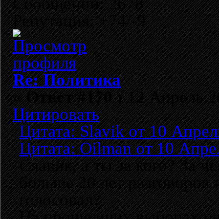
Сообщений: 2678
Репутация: +74/-9
Re: Политика
«
Ответ #170 :
12 Апрель 20
Цитировать
Цитата: Slavik от 10 Апрел
Цитата: Oilman от 10 Апре
Славик, а ты за кого? За ч
больше 20 лет разговоров 
голосовал?
На прошедших выборах не 