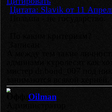
Цитировать
Цитата: Slavik от 11 Апрел
Польша - не государство.
По каким критериям?
Записан
А между тем такие личност
админами куролесят как хот
мистер dr.bond_007 под ник
занимаются всякой хернёй.
Oilman
Администратор