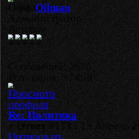
Oilman
Администратор
Ветеран
Сообщений: 2678
Репутация: +74/-9
Re: Политика
«
Ответ #173 :
13 Апрель 20
Цитировать