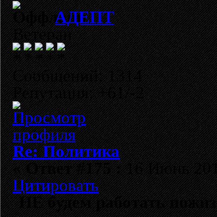
АДЕПТ
Ветеран
Сообщений: 1314
Репутация: +61/-2
Re: Политика
«
Ответ #175 :
16 Июнь 2018
Цитировать
НЕ будем работать пожиз