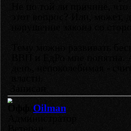
Не по той ли причине, чт
этот вопрос? Или, может, д
нарушение закона со стор
Тему можно развивать бес
ВВП и ЕдРо мне понятна. А
день, непоколебимая - сч
власти.
Записан
Oilman
Администратор
Ветеран