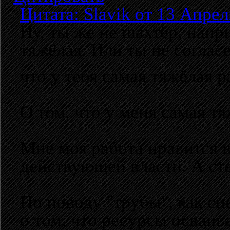
Цитата: Slavik от 13 Апрел
Ну, ты же не шахтёр, напр
тяжёлая. Или ты не соглас
что у тебя самая тяжёлая 
О том, что у меня самая тя
Мне моя работа нравится в
действующей власти. А сте
По поводу "трубы", как сп
о том, что ресурсы осваив