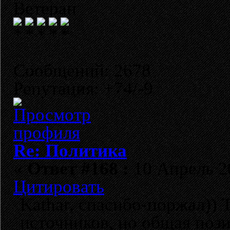
Ветеран
Сообщений: 2678
Репутация: +74/-9
Re: Политика
«
Ответ #168 :
10 Апрель 20
Цитировать
Kathar, спасибо-поржал))
источников, но общая пози