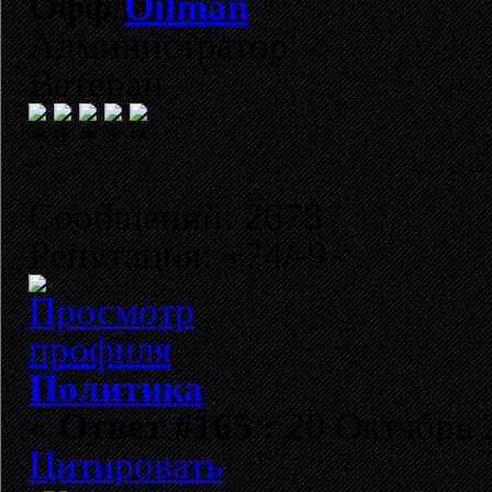
Oilman
Администратор
Ветеран
Сообщений: 2678
Репутация: +74/-9
Политика
«
Ответ #165 :
20 Октябрь 2
Цитировать