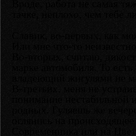
Вроде, работа не самая тяж
тачке, неплохо, чем тебе 
Славик, во-первых, как мо
Или мне что-то неизвестно
Во-вторых, считаю, дикост
марке автомобиля. То есть,
владеющий жигулями не м
В-третьих, меня не устраив
понимание нестабильной и
родных. Гуляешь же вечеро
оглянись на происходящее 
Современника или на Цвет