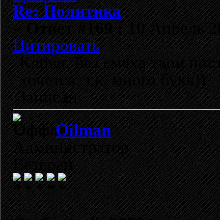
Re: Политика
«
Ответ #169 :
10 Апрель 20
Цитировать
Kathar, без смеха твои пос
хочется, т.к. много букв))
Записан
Oilman
Администратор
Ветеран