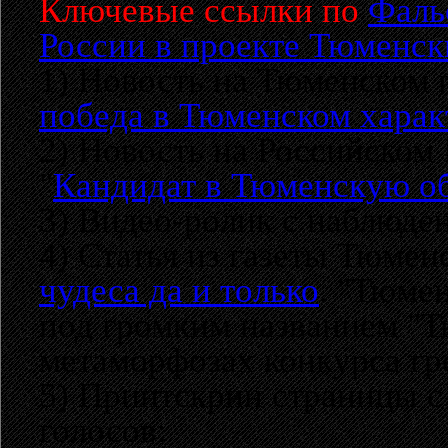
Ключевые ссылки по
Фаль
России в проекте Тюменск
1) Новость на Тюменском 
победа в Тюменском харак
2) Новость на Российском
"
Кандидат в Тюменскую об
3) Видео-ролик с наблюде
4) Статья из газеты Тюмен
чудеса да и только
. "Тюме
под громким названием "Т
метаморфозах конкурса гр
5) Принтскрин страницы с 
голосов: