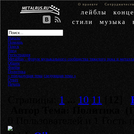
О проекте
Сотрудничест
лейблы
конц
стили
музыка
Начало
Помощь
Поиск
Вход
Регистрация
MetalRus - Форум музыкального сообщества тяжелого рока и металла
Общее
»
Флейм
»
Политика
« предыдущая тема
следующая тема »
Ответ
Печать
Страницы:
1
...
10
11
[
12
]
Автор
Тема: Политика (П
0 Пользователей и 1 Гость 