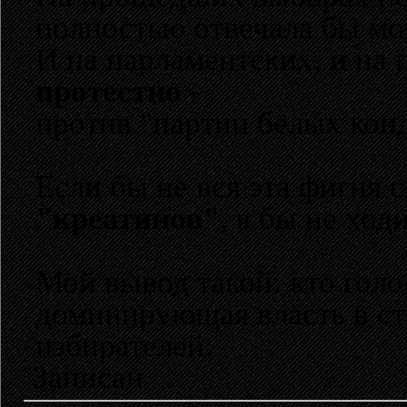
полностью отвечала бы мо
И на парламентских, и на 
протестно
-
против "партии белых конд
Если бы не вся эта фигня
"креатинов"
, я бы не ход
Мой вывод такой: кто голо
доминирующая власть в стр
избирателей.
Записан