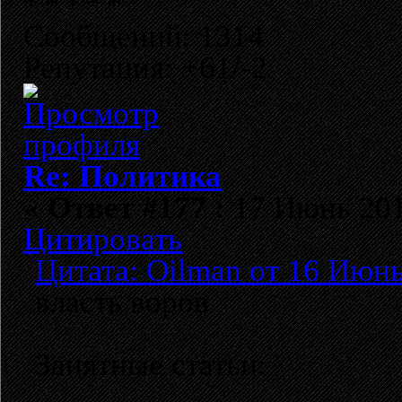
Сообщений: 1314
Репутация: +61/-2
Re: Политика
«
Ответ #177 :
17 Июнь 2018
Цитировать
Цитата: Oilman от 16 Июнь
власть воров
Занятные статьи: