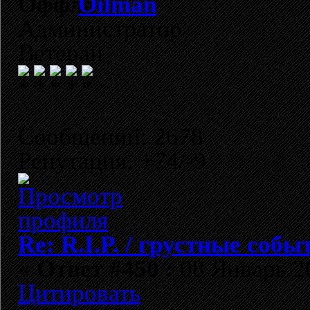
Oilman
Администратор
Ветеран
Сообщений: 2678
Репутация: +74/-9
Re: R.I.P. / грустные собы
«
Ответ #450 :
08 Январь 20
Цитировать