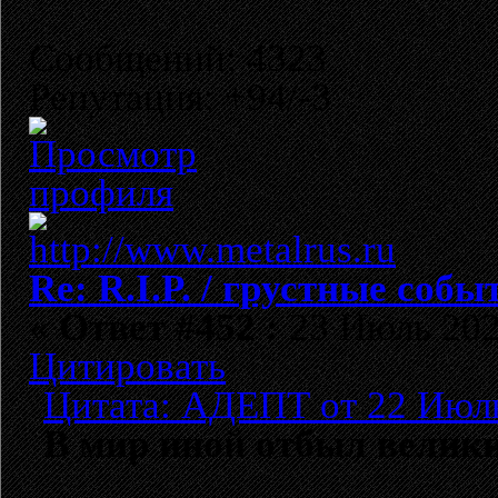
Сообщений: 4323
Репутация: +94/-3
Re: R.I.P. / грустные собы
«
Ответ #452 :
23 Июль 2025
Цитировать
Цитата: АДЕПТ от 22 Июль
В мир иной отбыл вели