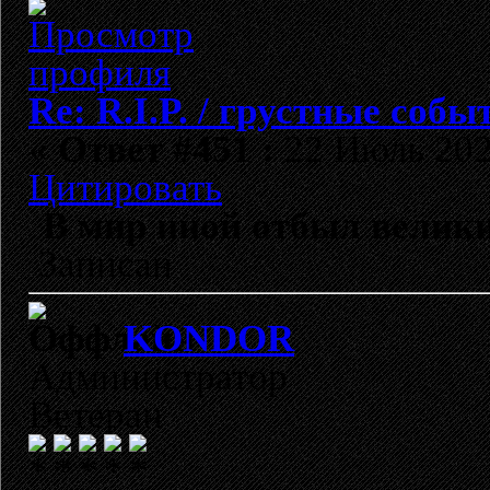
Re: R.I.P. / грустные собы
«
Ответ #451 :
22 Июль 2025
Цитировать
В мир иной отбыл вели
Записан
KONDOR
Администратор
Ветеран