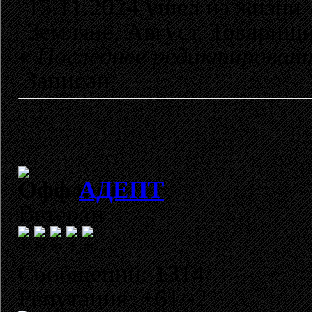
15.11.2024 ушел из жизни
Земляне, Август, Товарищи
«
Последнее редактирование
Записан
АДЕПТ
Ветеран
Сообщений: 1314
Репутация: +61/-2