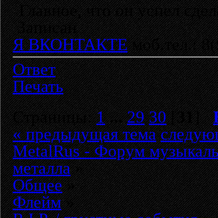
Главное, что он успел сдел
Записан
Я ВКОНТАКТЕ
моб.тел.: 8
Ответ
Печать
Страницы:
1
...
29
30
[
31
]
« предыдущая тема
следую
MetalRus - Форум музыкаль
металла
»
Общее
»
Флейм
»