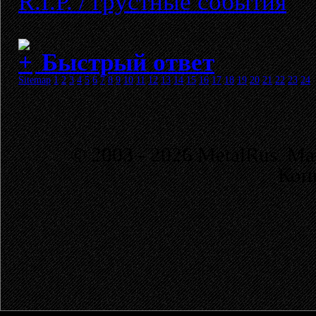
R.I.P. / грустные события
Быстрый ответ
Sitemap
1
2
3
4
5
6
7
8
9
10
11
12
13
14
15
16
17
18
19
20
21
22
23
24
© 2003 - 2026 MetalRus. М
Коп