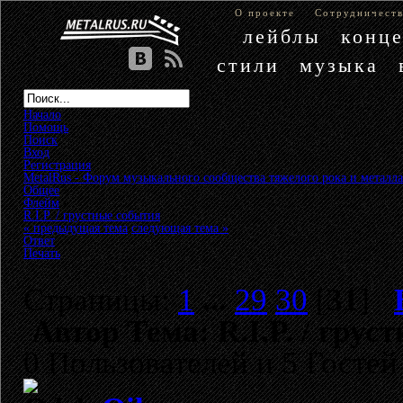
О проекте
Сотрудничест
лейблы
конц
стили
музыка
Начало
Помощь
Поиск
Вход
Регистрация
MetalRus - Форум музыкального сообщества тяжелого рока и металла
Общее
»
Флейм
»
R.I.P. / грустные события
« предыдущая тема
следующая тема »
Ответ
Печать
Страницы:
1
...
29
30
[
31
]
Автор
Тема: R.I.P. / гру
0 Пользователей и 5 Гостей