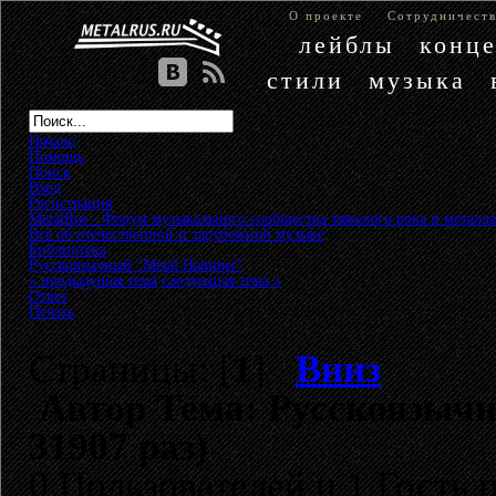
О проекте
Сотрудничест
лейблы
конц
стили
музыка
Начало
Помощь
Поиск
Вход
Регистрация
MetalRus - Форум музыкального сообщества тяжелого рока и металла
Всё об отечественной и зарубежной музыке
»
Библиотека
»
Русскоязычный "Metal Hammer"
« предыдущая тема
следующая тема »
Ответ
Печать
Страницы: [
1
]
Вниз
Автор
Тема: Русскоязыч
31907 раз)
0 Пользователей и 1 Гость 