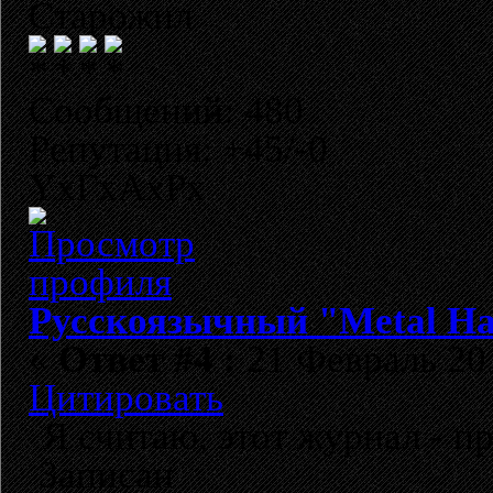
Старожил
Сообщений: 480
Репутация: +45/-0
YxГхАхРх
Русскоязычный "Metal H
«
Ответ #4 :
21 Февраль 201
Цитировать
Я считаю, этот журнал - п
Записан