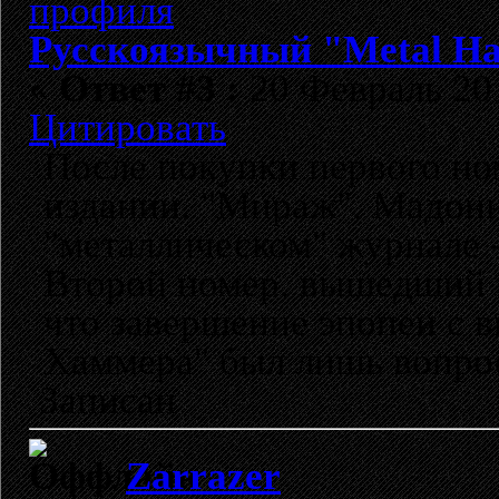
Русскоязычный "Metal H
«
Ответ #3 :
20 Февраль 201
Цитировать
После покупки первого ном
издании. "Мираж", Мадонна
"металлическом" журнале 
Второй номер, вышедший п
что завершение эпопеи с 
Хаммера" был лишь вопро
Записан
Zarrazer