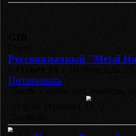
GIB
Гость
Русскоязычный "Metal H
«
Ответ #1 :
18 Февраль 201
Цитировать
были у меня оба номера, н
старте страниц
Записан