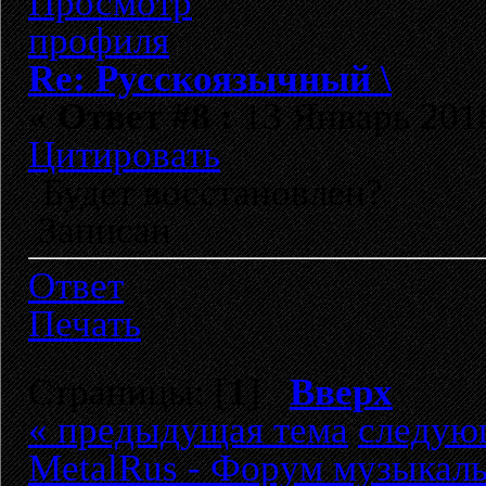
Re: Русскоязычный \
«
Ответ #8 :
13 Январь 2018
Цитировать
Будет восстановлен?
Записан
Ответ
Печать
Страницы: [
1
]
Вверх
« предыдущая тема
следую
MetalRus - Форум музыкаль