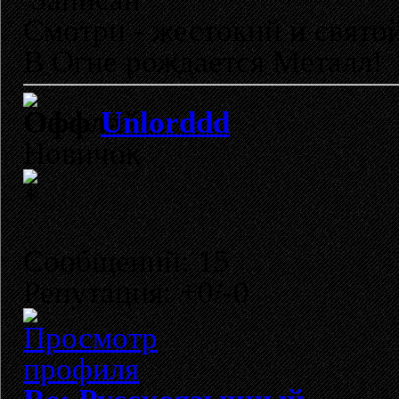
Смотри - жестокий и свято
В Огне рождается Металл!
Unlorddd
Новичок
Сообщений: 15
Репутация: +0/-0