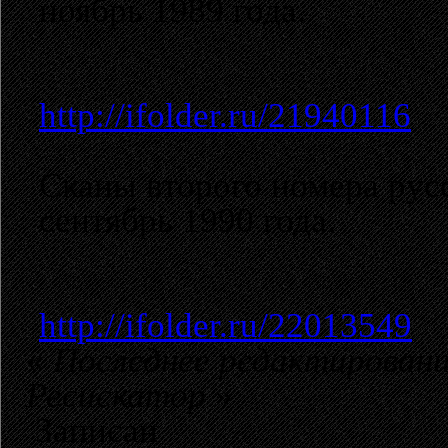
ноябрь 1989 года.
http://ifolder.ru/21940116
Сканы второго номера рус
сентябрь 1990 года.
http://ifolder.ru/22013549
«
Последнее редактирование
Ресискатор
»
Записан