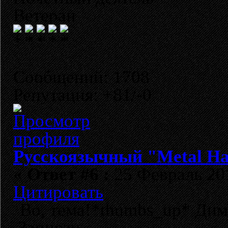
Ветеран
Сообщений: 1708
Репутация: +81/-0
Русскоязычный "Metal H
«
Ответ #6 :
25 Февраль 201
Цитировать
Во, тема!*thumbs_up* Дим
Записан