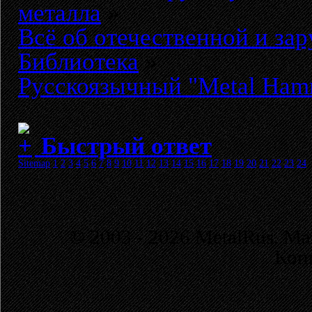
металла
»
Всё об отечественной и за
Библиотека
»
Русскоязычный "Metal Ham
Быстрый ответ
Sitemap
1
2
3
4
5
6
7
8
9
10
11
12
13
14
15
16
17
18
19
20
21
22
23
24
© 2003 - 2026 MetalRus. М
Коп