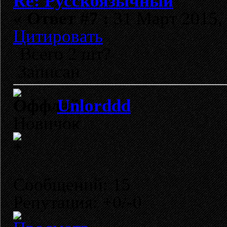
Re: Русскоязычный
«
Ответ #7 :
31 Март 2015, 
Цитировать
Всего 2 шт?
Записан
Unlorddd
Новичок
Сообщений: 15
Репутация: +0/-0