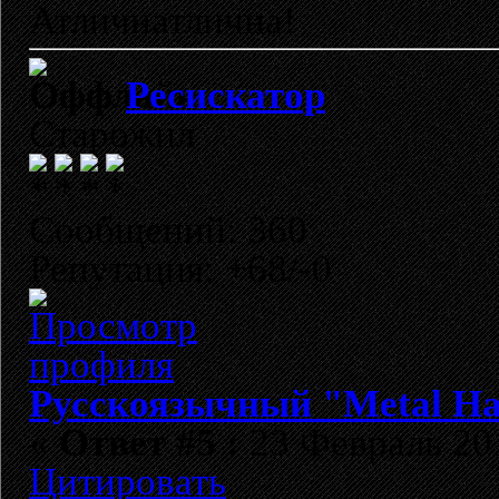
Атличнатлична!
Ресискатор
Старожил
Сообщений: 360
Репутация: +68/-0
Русскоязычный "Metal H
«
Ответ #5 :
23 Февраль 201
Цитировать