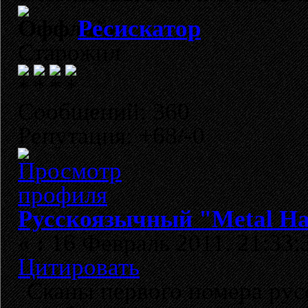
Ресискатор
Старожил
Сообщений: 360
Репутация: +68/-0
Русскоязычный "Metal H
«
:
16 Февраль 2011, 21:33:
Цитировать
Сканы первого номера рус