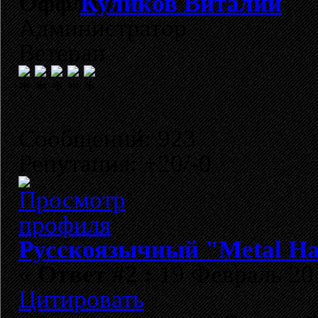
Куликов Виталий
Администратор
Ветеран
Сообщений: 923
Репутация: +20/-0
Русскоязычный "Metal H
«
Ответ #2 :
19 Февраль 201
Цитировать