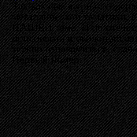
Так как сам журнал содер
металлической тематики, 
НАШЕЙ теме. И по отечес
попсовыми и околопопсов
можно ознакомиться, скач
Первый номер.