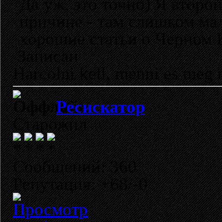
Да уж, это точно) Я второй
причине - там слишком ма
хорошие статьи о Черном 
Записан
Harcolni kell, menni es meg 
Ресискатор
Старожил
Сообщений: 360
Репутация: +68/-0