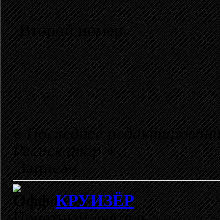
Второй номер.
«
Последнее редактирование
Ресискатор
»
Записан
КРУИЗЁР
Почетный деятель