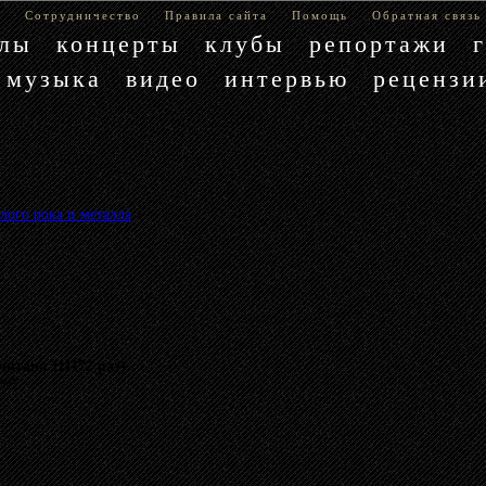
е
Сотрудничество
Правила сайта
Помощь
Обратная связь
блы
концерты
клубы
репортажи
музыка
видео
интервью
рецензи
лого рока и металла
»
тано 111172 раз)
ему.