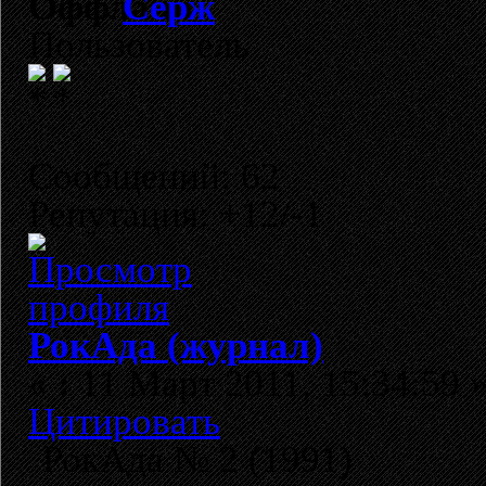
Cерж
Пользователь
Сообщений: 62
Репутация: +12/-1
РокАда (журнал)
«
:
11 Март 2011, 15:34:59 
Цитировать
РокАда № 2 (1991)