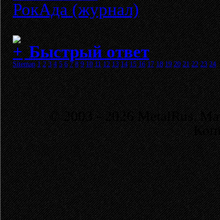
РокАда (журнал)
Быстрый ответ
Sitemap
1
2
3
4
5
6
7
8
9
10
11
12
13
14
15
16
17
18
19
20
21
22
23
24
© 2003 - 2026 MetalRus. М
Коп