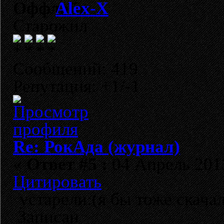
Alex-X
Старожил
Сообщений: 419
Репутация: +1/-1
Re: РокАда (журнал)
«
Ответ #5 :
04 Апрель 2013
Цитировать
устарели:(я бы тоже скача
Записан