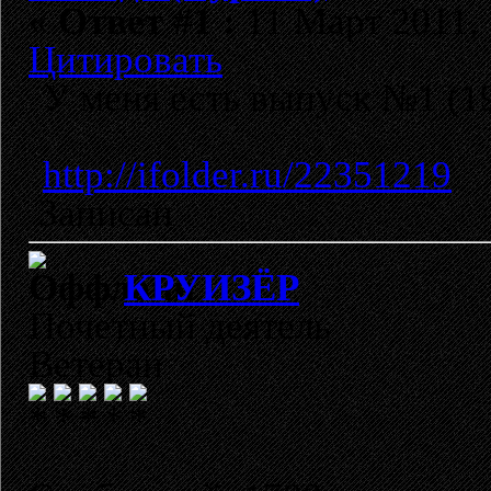
«
Ответ #1 :
11 Март 2011, 
Цитировать
У меня есть выпуск №1 (1
http://ifolder.ru/22351219
Записан
КРУИЗЁР
Почетный деятель
Ветеран