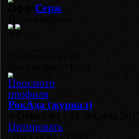
Cерж
Пользователь
Сообщений: 62
Репутация: +12/-1
РокАда (журнал)
«
Ответ #3 :
11 Апрель 2011
Цитировать
Рокада #1 | 1990