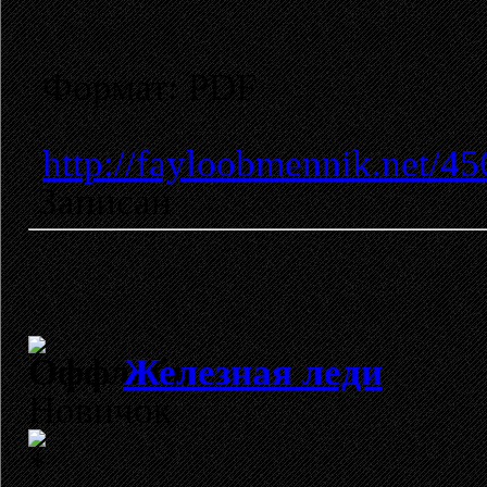
Формат: PDF
http://fayloobmennik.net/4
Записан
Железная леди
Новичок