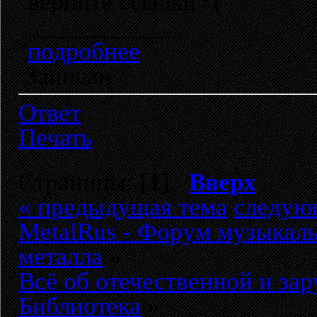
верните ссылки
____________
подробнее
Записан
Ответ
Печать
Страницы: [
1
]
Вверх
« предыдущая тема
следую
MetalRus - Форум музыкаль
металла
»
Всё об отечественной и за
Библиотека
»