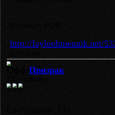
Формат: PDF
http://fayloobmennik.net/5
Записан
Призрак
Постоялец
Сообщений: 121