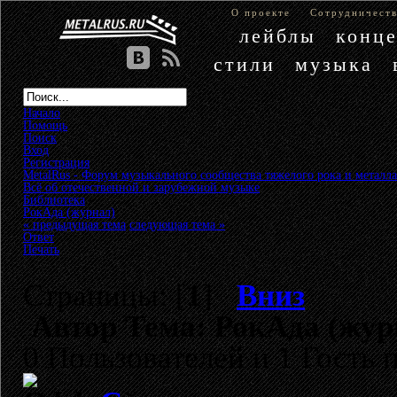
О проекте
Сотрудничест
лейблы
конц
стили
музыка
Начало
Помощь
Поиск
Вход
Регистрация
MetalRus - Форум музыкального сообщества тяжелого рока и металла
Всё об отечественной и зарубежной музыке
»
Библиотека
»
РокАда (журнал)
« предыдущая тема
следующая тема »
Ответ
Печать
Страницы: [
1
]
Вниз
Автор
Тема: РокАда (жур
0 Пользователей и 1 Гость 