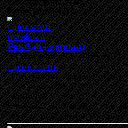
Сообщений: 1708
Репутация: +81/-0
РокАда (журнал)
«
Ответ #2 :
11 Март 2011, 
Цитировать
Интересно, сколько всего
выпущено?
Записан
Смотри - жестокий и свято
В Огне рождается Металл!