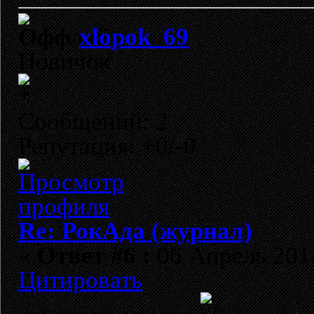
xlopok_69
Новичок
Сообщений: 2
Репутация: +0/-0
Re: РокАда (журнал)
«
Ответ #6 :
06 Апрель 2014
Цитировать