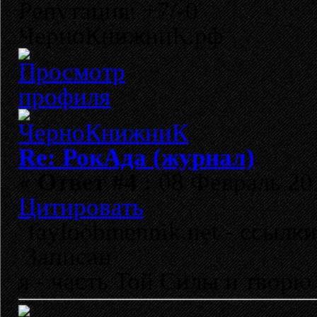
Репутация: +7/-0
ЧерноКнижниК.рф
Re: РокАда (журнал)
«
Ответ #4 :
08 Февраль 201
Цитировать
fayloobmennik.net - ссылк
Записан
я - часть Той Силы и творю