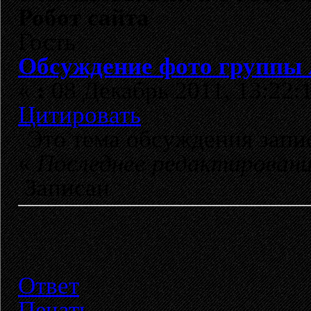
Робот сайта
Гость
Обсуждение фото группы 
«
:
08 Декабрь 2011, 13:22:
Цитировать
Это тема обсуждения зап
«
Последнее редактирован
Записан
Ответ
Печать