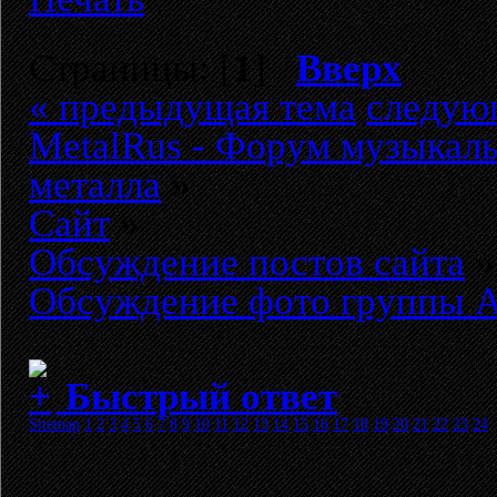
Страницы: [
1
]
Вверх
« предыдущая тема
следую
MetalRus - Форум музыкаль
металла
»
Сайт
»
Обсуждение постов сайта
»
Обсуждение фото группы А
Быстрый ответ
Sitemap
1
2
3
4
5
6
7
8
9
10
11
12
13
14
15
16
17
18
19
20
21
22
23
24