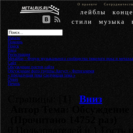
О проекте
Сотрудничест
лейблы
конц
стили
музыка
Начало
Помощь
Поиск
Вход
Регистрация
MetalRus - Форум музыкального сообщества тяжелого рока и металла
Сайт
»
Обсуждение постов сайта
»
Обсуждение фото группы Август - Фотогалерея
« предыдущая тема
следующая тема »
Ответ
Печать
Страницы: [
1
]
Вниз
Автор
Тема: Обсуждение 
(Прочитано 14752 раз)
0 Пользователей и 1 Гость 