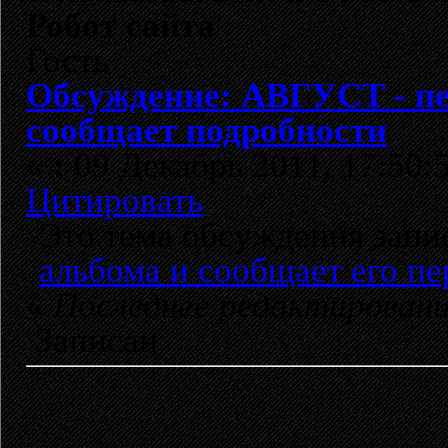
Робот сайта
Гость
Обсуждение: АВГУСТ - пе
сообщает подробности
«
:
09 Декабрь 2011, 17:50:
Цитировать
Это тема обсуждения зап
альбома и сообщает его п
«
Последнее редактирован
Записан