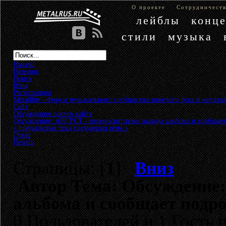
О проекте
Сотрудничест
лейблы
конц
стили
музыка
Начало
Помощь
Поиск
Вход
Регистрация
MetalRus - Форум музыкального сообщества тяжелого рока и металла
Сайт
»
Обсуждение постов сайта
»
Обсуждение: АВГУСТ - переносит сроки выхода альбома и сообщае
« предыдущая тема
следующая тема »
Ответ
Печать
Страницы: [
1
]
Вниз
Автор
Тема: Обсуждение:
альбома и сообщает подро
0 Пользователей и 1 Гость 