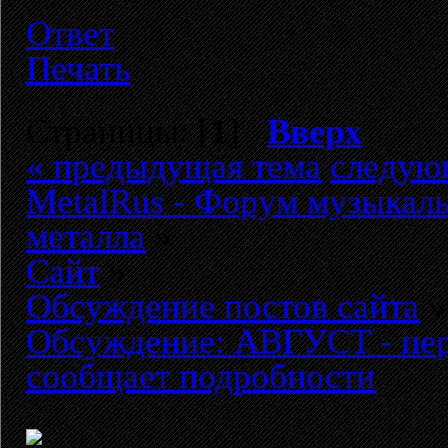
Ответ
Печать
Страницы: [
1
]
Вверх
« предыдущая тема
следую
MetalRus - Форум музыкаль
металла
»
Сайт
»
Обсуждение постов сайта
»
Обсуждение: АВГУСТ - пер
сообщает подробности