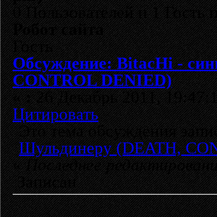
0 Пользователей и 1 Гость 
Робот сайта
Гость
Обсуждение: BitacHi - с
CONTROL DENIED)
«
:
26 Декабрь 2011, 19:47:
Цитировать
Это тема обсуждения зап
Шульдинеру (DEATH, CO
«
Последнее редактирован
Записан