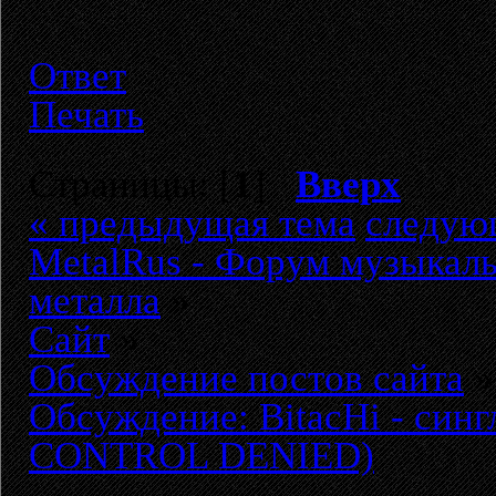
Ответ
Печать
Страницы: [
1
]
Вверх
« предыдущая тема
следую
MetalRus - Форум музыкаль
металла
»
Сайт
»
Обсуждение постов сайта
»
Обсуждение: BitacHi - син
CONTROL DENIED)