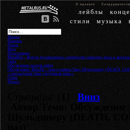
О проекте
Сотрудничест
лейблы
конц
стили
музыка
Начало
Помощь
Поиск
Вход
Регистрация
MetalRus - Форум музыкального сообщества тяжелого рока и металла
Сайт
»
Обсуждение постов сайта
»
Обсуждение: BitacHi - сингл памяти Чаку Шульдинеру (DEATH, 
« предыдущая тема
следующая тема »
Ответ
Печать
Страницы: [
1
]
Вниз
Автор
Тема: Обсуждение: 
Шульдинеру (DEATH, CO
раз)