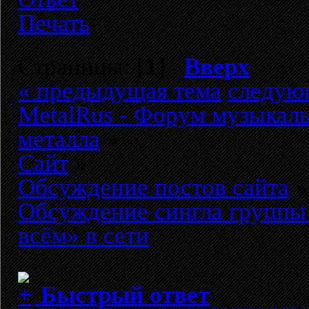
Печать
Страницы: [
1
]
Вверх
« предыдущая тема
следую
MetalRus - Форум музыкаль
металла
»
Сайт
»
Обсуждение постов сайта
»
Обсуждение сингла группы
всём» в сети
Быстрый ответ