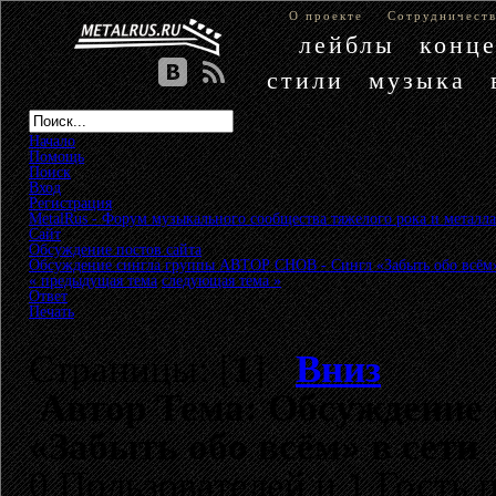
О проекте
Сотрудничест
лейблы
конц
стили
музыка
Начало
Помощь
Поиск
Вход
Регистрация
MetalRus - Форум музыкального сообщества тяжелого рока и металла
Сайт
»
Обсуждение постов сайта
»
Обсуждение сингла группы АВТОР СНОВ - Сингл «Забыть обо всём»
« предыдущая тема
следующая тема »
Ответ
Печать
Страницы: [
1
]
Вниз
Автор
Тема: Обсуждение
«Забыть обо всём» в сети
0 Пользователей и 1 Гость 