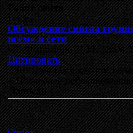
Робот сайта
Гость
Обсуждение сингла груп
всём» в сети
«
:
30 Декабрь 2011, 18:04:
Цитировать
Это тема обсуждения зап
«
Последнее редактирован
Записан
Ответ