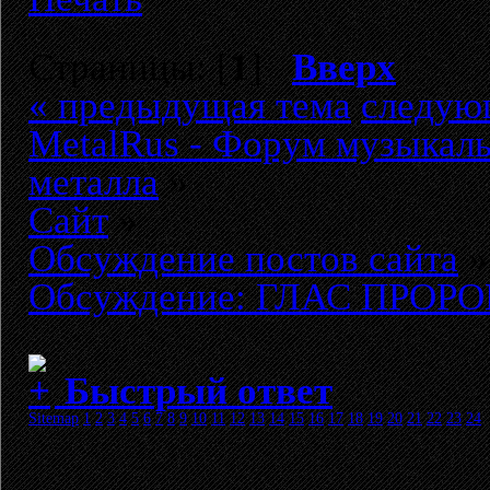
Страницы: [
1
]
Вверх
« предыдущая тема
следую
MetalRus - Форум музыкаль
металла
»
Сайт
»
Обсуждение постов сайта
»
Обсуждение: ГЛАС ПРОРОК
Быстрый ответ
Sitemap
1
2
3
4
5
6
7
8
9
10
11
12
13
14
15
16
17
18
19
20
21
22
23
24