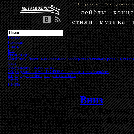
О проекте
Сотрудничест
лейблы
конц
стили
музыка
Начало
Помощь
Поиск
Вход
Регистрация
MetalRus - Форум музыкального сообщества тяжелого рока и металла
Сайт
»
Обсуждение постов сайта
»
Обсуждение: ГЛАС ПРОРОКА - Готовит новый альбом
« предыдущая тема
следующая тема »
Ответ
Печать
Страницы: [
1
]
Вниз
Автор
Тема: Обсуждение
альбом (Прочитано 8500 
0 Пользователей и 1 Гость 