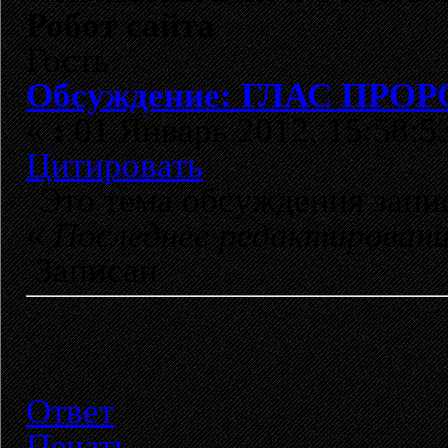
Робот сайта
Гость
Обсуждение: ГЛАС ПРОРО
«
:
01 Январь 2012, 15:58:5
Цитировать
Это тема обсуждения зап
«
Последнее редактирован
Записан
Ответ
Печать