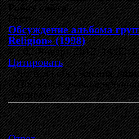
Робот сайта
Гость
Обсуждение альбома груп
Religion» (1998)
«
:
02 Январь 2012, 14:32:3
Цитировать
Это тема обсуждения зап
«
Последнее редактирован
Записан
Ответ