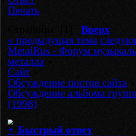
Печать
Страницы: [
1
]
Вверх
« предыдущая тема
следую
MetalRus - Форум музыкаль
металла
»
Сайт
»
Обсуждение постов сайта
»
Обсуждение альбома группы
(1998)
Быстрый ответ