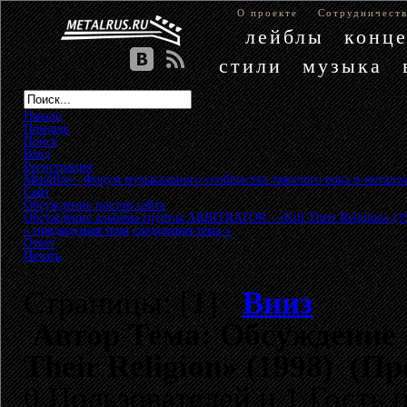
О проекте
Сотрудничест
лейблы
конц
стили
музыка
Начало
Помощь
Поиск
Вход
Регистрация
MetalRus - Форум музыкального сообщества тяжелого рока и металла
Сайт
»
Обсуждение постов сайта
»
Обсуждение альбома группы ARBITRATOR - «Kill Their Religion» (1
« предыдущая тема
следующая тема »
Ответ
Печать
Страницы: [
1
]
Вниз
Автор
Тема: Обсуждение 
Their Religion» (1998) (П
0 Пользователей и 1 Гость 