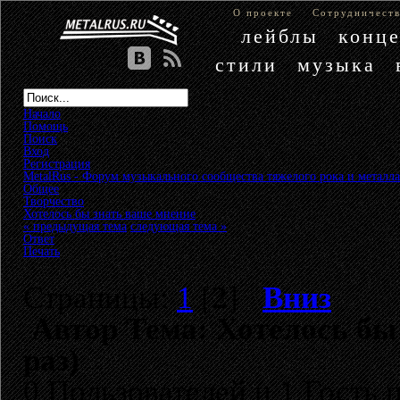
О проекте
Сотрудничест
лейблы
конц
стили
музыка
Начало
Помощь
Поиск
Вход
Регистрация
MetalRus - Форум музыкального сообщества тяжелого рока и металла
Общее
»
Творчество
»
Хотелось бы знать ваше мнение
« предыдущая тема
следующая тема »
Ответ
Печать
Страницы:
1
[
2
]
Вниз
Автор
Тема: Хотелось бы
раз)
0 Пользователей и 1 Гость 