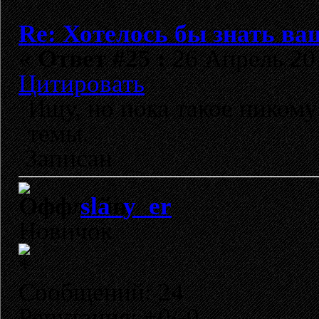
Re: Хотелось бы знать ва
«
Ответ #25 :
26 Апрель 201
Цитировать
Ищу, но пока такое ником
темы.
Записан
sla_y_er
Новичок
Сообщений: 24
Репутация: +0/-0