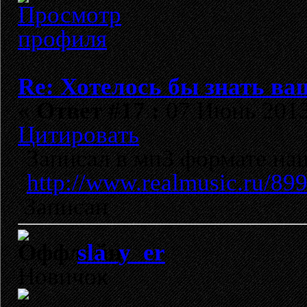
Re: Хотелось бы знать ва
«
Ответ #17 :
07 Июнь 2013,
Цитировать
Записал в мп3 формате на
http://www.realmusic.ru/89
Записан
sla_y_er
Новичок