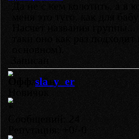
Да не с кем колотить, а в 
меня это туго, как для ба
Насчет названия группы... 
таки оно как раз подходит
основном).
Записан
sla_y_er
Новичок
Сообщений: 24
Репутация: +0/-0