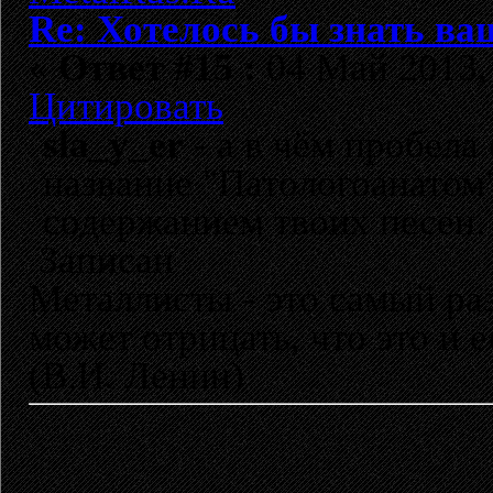
Re: Хотелось бы знать ва
«
Ответ #15 :
04 Май 2013, 
Цитировать
sla_y_er
- а в чём пробела
название "Патологоанатом"
содержанием твоих песен.
Записан
Металлисты - это самый раз
может отрицать, что это и 
(В.И. Ленин)