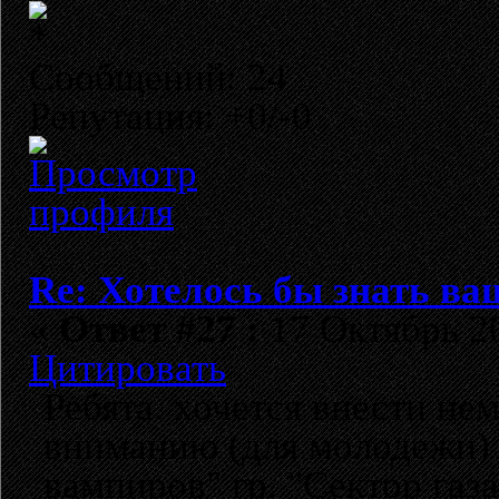
Сообщений: 24
Репутация: +0/-0
Re: Хотелось бы знать ва
«
Ответ #27 :
17 Октябрь 20
Цитировать
Ребята. хочется внести н
вниманию (для молодежи) 
вампиров" гр. "Сектор газ