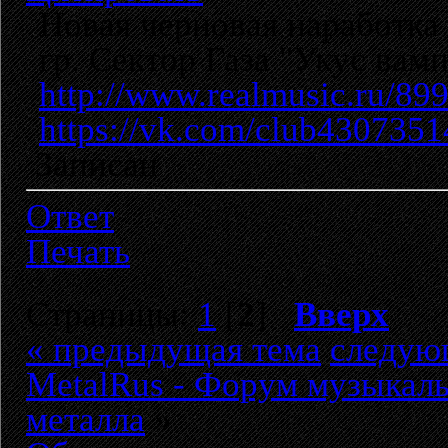
Новая черновая наработка
гр. Сектор Газа "Укус ва
http://www.realmusic.ru/89
https://vk.com/club4307351
Записан
Ответ
Печать
Страницы:
1
[
2
]
Вверх
« предыдущая тема
следую
MetalRus - Форум музыкаль
металла
»