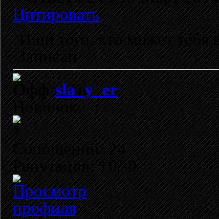
Цитировать
Ищи того, кто может тебя
Записан
sla_y_er
Новичок
Сообщений: 24
Репутация: +0/-0