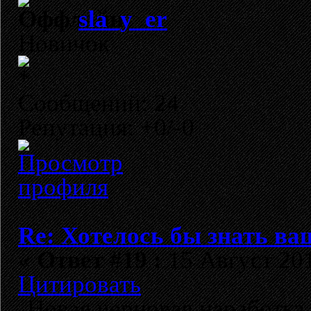
sla_y_er
Новичок
Сообщений: 24
Репутация: +0/-0
Re: Хотелось бы знать ва
«
Ответ #19 :
15 Август 201
Цитировать
Новая черновая наработка 