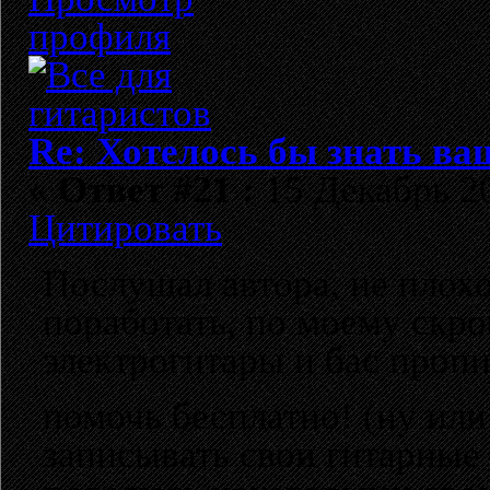
Re: Хотелось бы знать ва
«
Ответ #21 :
15 Декабрь 20
Цитировать
Послушал автора, не плох
поработать, по моему скр
электрогитары и бас проп
помочь бесплатно! (ну ил
записывать свои гитарные 