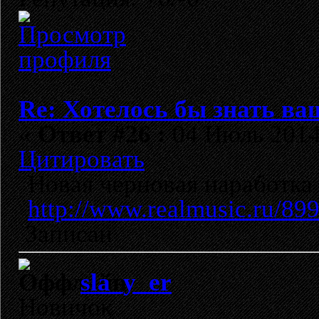
Re: Хотелось бы знать ва
«
Ответ #26 :
04 Июль 2014,
Цитировать
Новая черновая наработка 
http://www.realmusic.ru/89
Записан
sla_y_er
Новичок