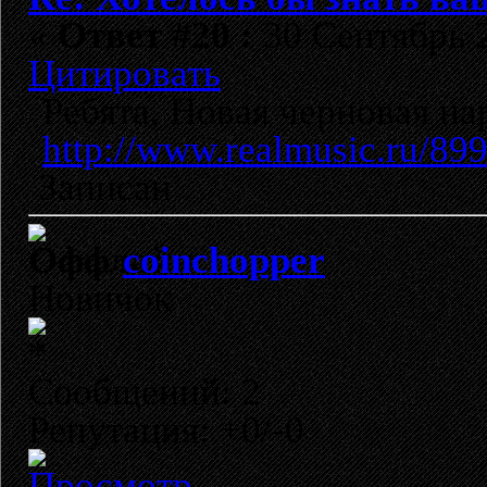
«
Ответ #20 :
30 Сентябрь 2
Цитировать
Ребята, Новая черновая на
http://www.realmusic.ru/89
Записан
coinchopper
Новичок
Сообщений: 2
Репутация: +0/-0