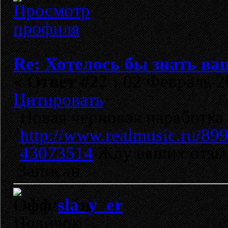
Re: Хотелось бы знать ва
«
Ответ #22 :
02 Февраль 20
Цитировать
Новая черновая наработка 
http://www.realmusic.ru/89
43073514
Жду ваших отзы
Записан
sla_y_er
Новичок