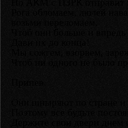
Но АКМ с ПЗРК отправит и
Рога обломаем, люлей нава
возьми переломаем,
Чтоб они больше и впредь 
Дави их до конца!
Мы сожгем, взорвем, заре
Чтоб ни одного не было пр
Припев.
Они шныряют по стране и 
Поэтому все будьте постоя
Держите свои двери днем и