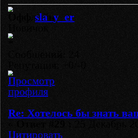
sla_y_er
Новичок
Сообщений: 24
Репутация: +0/-0
Re: Хотелось бы знать ва
«
Ответ #29 :
25 Декабрь 20
Цитировать