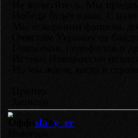
Не волнуйтесь. Мы придем 
Победа будет наша. С нами
Мы искореним фашизм, до
Очистим Украину от банди
Гомосеков, педофилов и др
Истоки Новороссии исходя
Но мы ждем, когда в стран
Припев
Записан
sla_y_er
Новичок