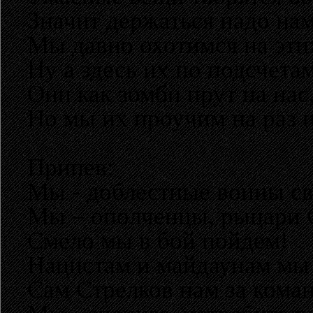
Значит держаться надо нам
Мы давно охотимся на эти
Ну а здесь их по подсчета
Они как зомби прут на нас
Но мы их проучим на раз 
Припев:
Мы - доблестные воины св
Мы – ополченцы, рыцари С
Смело мы в бой пойдем!
Нацистам и майдаунам мы
Сам Стрелков нам за кома