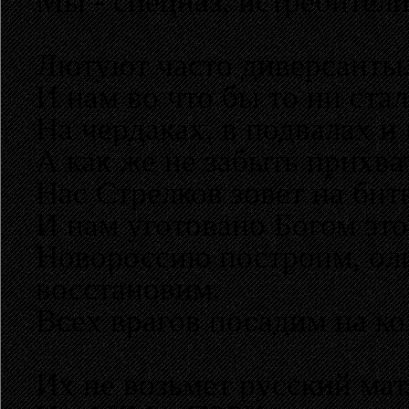
Мы - спецназ, истребители
Лютуют часто диверсанты.
И нам во что бы то ни ста
На чердаках, в подвалах и 
А как же не забыть прихва
Нас Стрелков зовет на бит
И нам уготовано Богом это
Новороссию построим, оли
восстановим.
Всех врагов посадим на ко
Их не возьмет русский мат