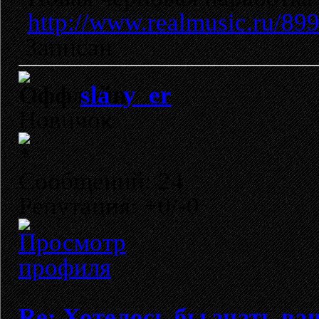
http://www.realmusic.ru/89
Записан
sla_y_er
Новичок
Сообщений: 24
Репутация: +0/-0
Re: Хотелось бы знать ва