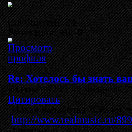
Сообщений: 24
Репутация: +0/-0
Re: Хотелось бы знать ва
«
Ответ #23 :
11 Февраль 20
Цитировать
Новая наработка "Скажи, ч
http://www.realmusic.ru/89
Записан