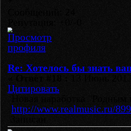
Сообщений: 24
Репутация: +0/-0
Re: Хотелось бы знать ва
«
Ответ #18 :
13 Июнь 2013,
Цитировать
Новая наработка "Родным 
http://www.realmusic.ru/89
Записан