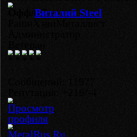
Виталий Steel
РашнХэвиМеталлист
Администратор
Ветеран
Сообщений: 11977
Репутация: +216/-4