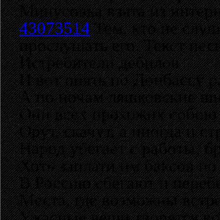
Минусовка взята из интер
43073514
Тем, кто не слуш
прослушать его. Текст пес
Истребители дебилов
И вот опять по Донбассу р
А по ночам ляшковские ш
Они всех прохожих собою 
Орут, скачут, а иногда и ст
Народ убегает с работы, б
Хоть заплати им баксов по
В Россию сбегают и переб
Места, где возможны встр
Ужасные вещи творятся вок