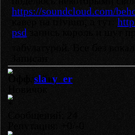
поделюсь некоторыми свои
https://soundcloud.com/behol
кавер на trivium, а тут:
http
psd
запись король и шут п
табулатурой. Все без вока
Записан
sla_y_er
Новичок
Сообщений: 24
Репутация: +0/-0