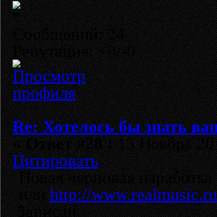
Сообщений: 24
Репутация: +0/-0
Re: Хотелось бы знать ва
«
Ответ #28 :
13 Ноябрь 201
Цитировать
Новая черновая наработка
или
http://www.realmusic.r
Записан