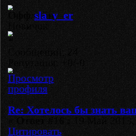
sla_y_er
Новичок
Сообщений: 24
Репутация: +0/-0
Re: Хотелось бы знать ва
«
Ответ #16 :
19 Май 2013, 
Цитировать