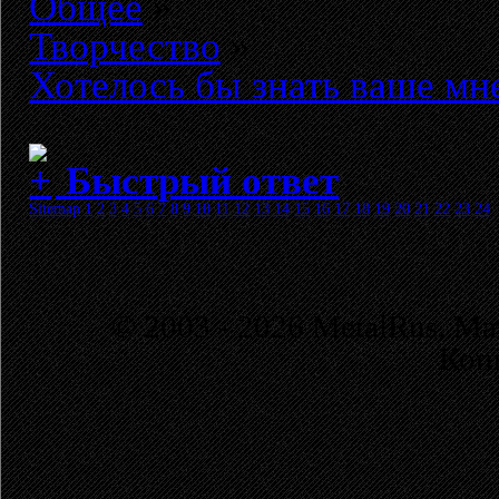
Общее
»
Творчество
»
Хотелось бы знать ваше мн
Быстрый ответ
Sitemap
1
2
3
4
5
6
7
8
9
10
11
12
13
14
15
16
17
18
19
20
21
22
23
24
© 2003 - 2026 MetalRus. М
Коп