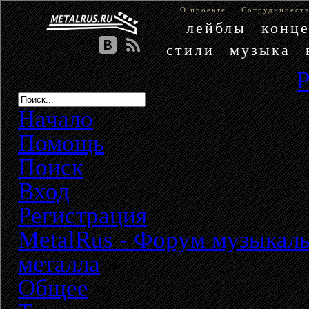
О проекте
Сотрудничест
лейблы
конц
стили
музыка
Начало
Помощь
Поиск
Вход
Регистрация
MetalRus - Форум музыкаль
металла
»
Общее
»