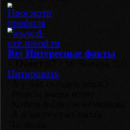
Re: Интересные факты
«
Ответ #7 :
16 Январь 2013
Цитировать
А у нас сегодня кошка
Родила вчера котят
Котята вылезли немножко
А я засунул их назад
Записан