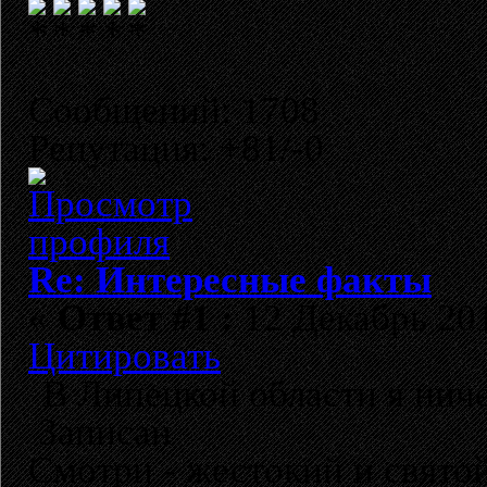
Сообщений: 1708
Репутация: +81/-0
Re: Интересные факты
«
Ответ #1 :
12 Декабрь 201
Цитировать
В Липецкой области я нич
Записан
Смотри - жестокий и свято