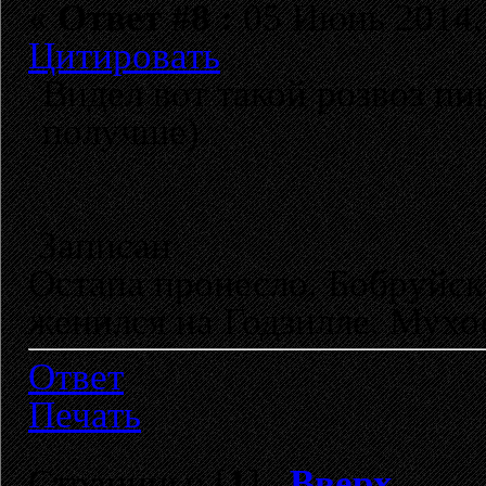
«
Ответ #8 :
05 Июнь 2014, 
Цитировать
Видел вот такой розвоз пиц
получше)
Записан
Остапа пронесло. Бобруйск
женился на Годзилле. Мухо
Ответ
Печать
Страницы: [
1
]
Вверх