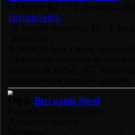
«
Ответ #2 :
12 Декабрь 201
Цитировать
В Киеве наконец то -3, над
Записан
А между тем такие личност
админами куролесят как хот
мистер dr.bond_007 под ник
занимаются всякой хернёй.
Виталий Steel
РашнХэвиМеталлист
Администратор
Ветеран