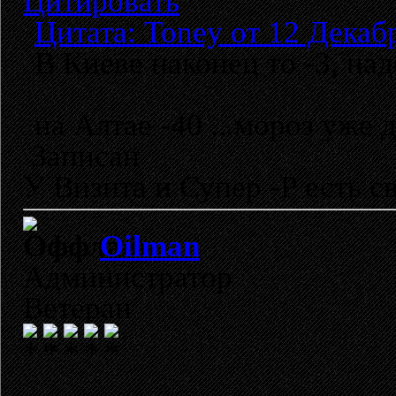
Цитировать
Цитата: Toney от 12 Декабр
В Киеве наконец то -3, над
на Алтае -40 ...мороз уже д
Записан
У Визита и Супер -Р есть св
Oilman
Администратор
Ветеран