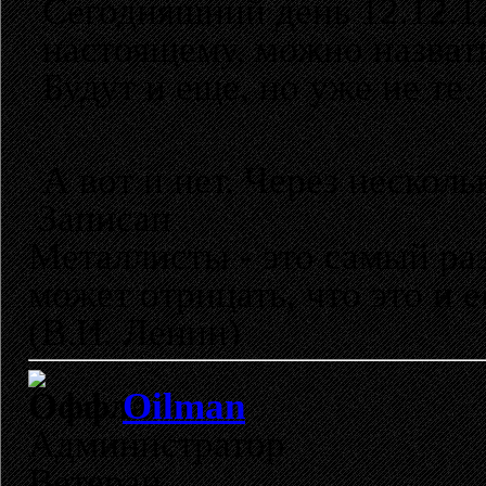
Сегодняшний день 12.12.12
настоящему, можно назват
Будут и еще, но уже не те.
А вот и нет. Через нескол
Записан
Металлисты - это самый раз
может отрицать, что это и 
(В.И. Ленин)
Oilman
Администратор
Ветеран