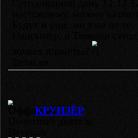
Сегодняшний день 12.12.12
настоящему, можно назват
Будут и еще, но уже не те.
Например, в Тюмени сегодн
точках планеты?
Записан
КРУИЗЁР
Почетный деятель
Ветеран