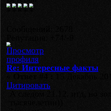
Сообщений: 2678
Репутация: +74/-9
Re: Интересные факты
«
Ответ #4 :
15 Декабрь 201
Цитировать
А следом 21.12. итд, но зо
тысячелетии))