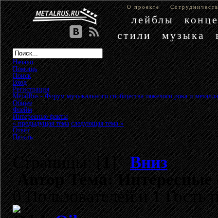
О проекте
Сотрудничест
лейблы
конц
стили
музыка
Начало
Помощь
Поиск
Вход
Регистрация
MetalRus - Форум музыкального сообщества тяжелого рока и металла
Общее
»
Флейм
»
Интересные факты
« предыдущая тема
следующая тема »
Ответ
Печать
Страницы: [
1
]
Вниз
Автор
Тема: Интересные 
0 Пользователей и 1 Гость 