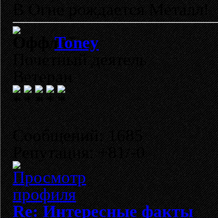
В Огне рождается Металл!
Toney
Почетный деятель
Ветеран
Сообщений: 1685
Репутация: +81/-0
Re: Интересные факты