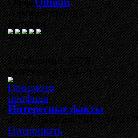
Oilman
Администратор
Ветеран
Сообщений: 2678
Репутация: +74/-9
Интересные факты
«
:
12 Декабрь 2012, 16:41:
Цитировать