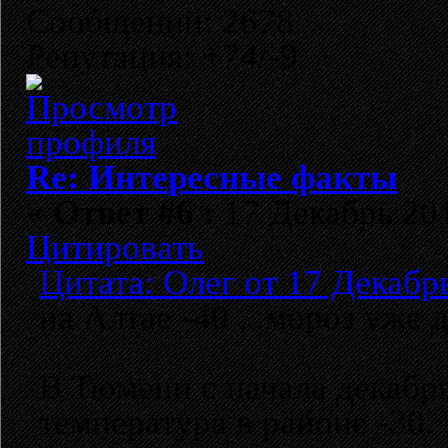
Сообщений: 2678
Репутация: +74/-9
Re: Интересные факты
«
Ответ #6 :
17 Декабрь 201
Цитировать
Цитата: Олег от 17 Декабрь
на Алтае -40 ...мороз уже д
В Тюмени с начала декабр
температура в районе -30.