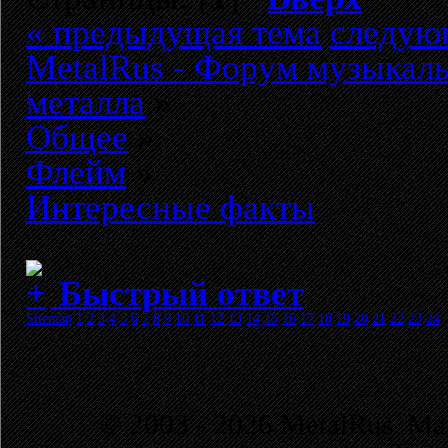
« предыдущая тема
следую
MetalRus - Форум музыкаль
металла
»
Общее
»
Флейм
»
Интересные факты
Быстрый ответ
Sitemap
1
2
3
4
5
6
7
8
9
10
11
12
13
14
15
16
17
18
19
20
21
22
23
24
© 2003 - 2026 MetalRus. М