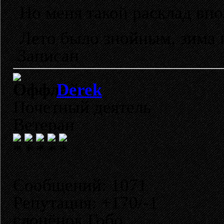
Но меня такой расклад вп
Лето было знойным, зима
Записан
Derek
Почетный деятель
Ветеран
Сообщений: 1071
Репутация: +170/-1
слонёнок Гобо