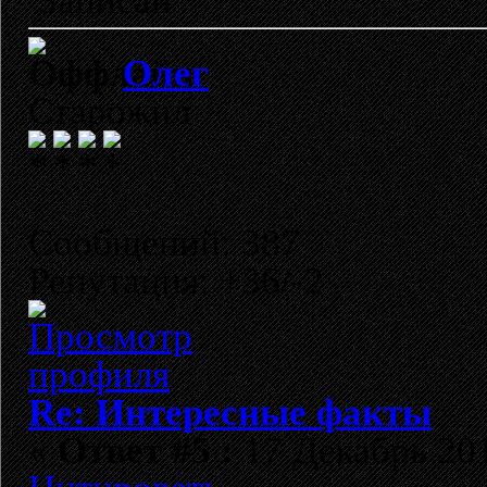
Записан
Олег
Старожил
Сообщений: 387
Репутация: +36/-2
Re: Интересные факты
«
Ответ #5 :
17 Декабрь 201