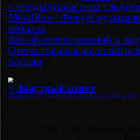
« предыдущая тема
следую
MetalRus - Форум музыкаль
металла
»
Всё об отечественной и за
Отечественные исполнител
Sacrum
Быстрый ответ
Sitemap
1
2
3
4
5
6
7
8
9
10
11
12
13
14
15
16
17
18
19
20
21
22
23
24
© 2003 - 2026 MetalRus. М
Коп