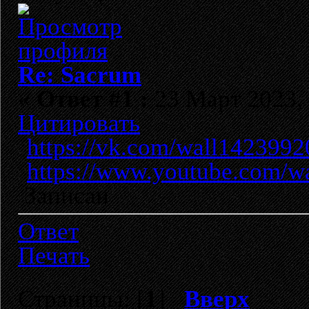
Re: Sacrum
«
Ответ #1 :
23 Март 2023, 
Цитировать
https://vk.com/wall142399
https://www.youtube.com/
Записан
Ответ
Печать
Страницы: [
1
]
Вверх