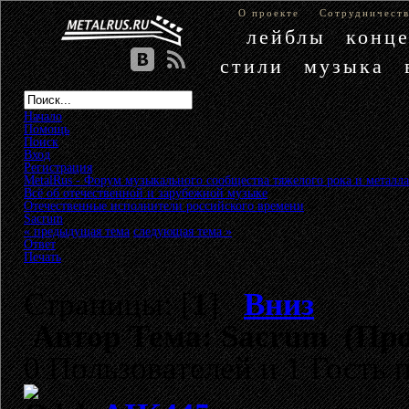
О проекте
Сотрудничест
лейблы
конц
стили
музыка
Начало
Помощь
Поиск
Вход
Регистрация
MetalRus - Форум музыкального сообщества тяжелого рока и металла
Всё об отечественной и зарубежной музыке
»
Отечественные исполнители российского времени
»
Sacrum
« предыдущая тема
следующая тема »
Ответ
Печать
Страницы: [
1
]
Вниз
Автор
Тема: Sacrum (Про
0 Пользователей и 1 Гость 