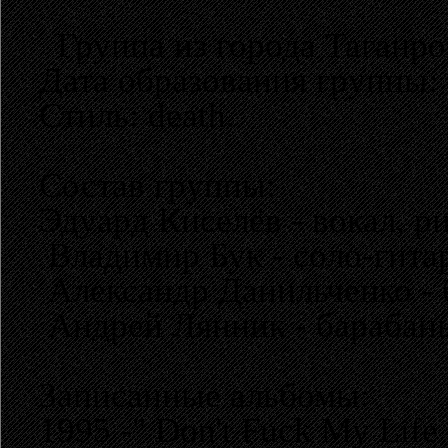
Группа из города Таганро
Дата образования группы: 
Стиль: death.
Состав группы:
Эдуард Киселёв - вокал, р
Владимир Бук - соло-гита
Александр Данильченко - 
Андрей Лянник - барабан
Записанные альбомы:
1995 -" Don't Fuck My Life 