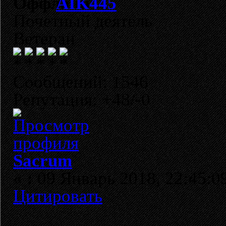
AIK445
Почетный деятель
Ветеран
Сообщений: 1546
Репутация: +48/-0
Sacrum
«
:
09 Январь 2018, 22:45:0
Цитировать