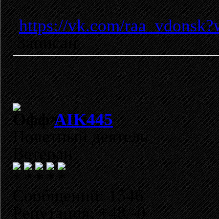
https://vk.com/raa_vdons
Записан
AIK445
Почетный деятель
Ветеран
Сообщений: 1546
Репутация: +48/-0