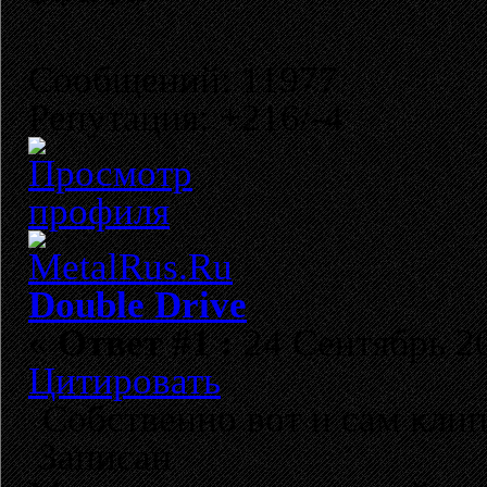
Сообщений: 11977
Репутация: +216/-4
Double Drive
«
Ответ #1 :
24 Сентябрь 20
Цитировать
Собственно вот и сам кли
Записан