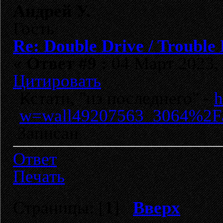
Андрей У.
Гость
Re: Double Drive / Trouble
«
Ответ #9 :
04 Март 2023, 
Цитировать
Кстати, "из последнего" -
h
w=wall49207563_3064%2Fa
Записан
Ответ
Печать
Страницы: [
1
]
Вверх