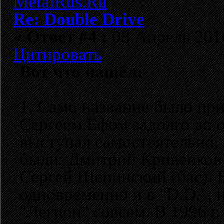
Re: Double Drive
«
Ответ #4 :
08 Апрель 2016
Цитировать
Вот что нашёл:
1. Само название было пр
Сергеем Ёфом задолго до 
выступал самостоятельно, 
были: Дмитрий Кривенков 
Сергей Щепинский (бас). 
одновременно и в "D.D.", и
"Легион" совсем. В 1996 г