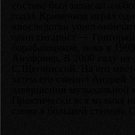
составе был записан альбо
годах Кривенков играл одн
впоследстви ушел окончате
один гитарист — Григорий
барабанщиков, пока в 199
Ануфриев. В 2000 году из-
С.Щепинский. На его мес
затем его сменил Андрей У
завершении музыкальной к
Практически вся музыка 
слова в большей степени 