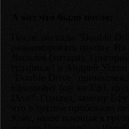
А вот что было после:
После распада "Double Dr
реанимировать группу. Из
Яковлев (гитара), Григори
(ударные) и Андрей Устин 
"Double Drive" принадлеж
Ефимкину (он же Ёф), гру
Dive". Однако, замену Ёфу 
что в группе пробовали п
Кокс, ныне поющая в групп
просто Наташкой из Челяби