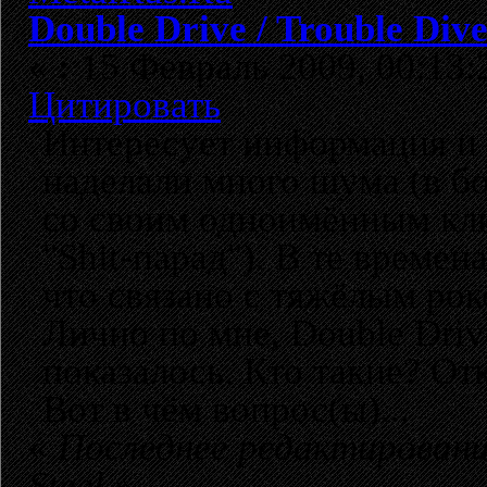
Double Drive / Trouble Div
«
:
15 Февраль 2009, 00:13:
Цитировать
Интересует информация и 
наделали много шума (в б
со своим одноимённым кл
"Shit-парад"). В те времен
что связано с тяжёлым роко
Лично по мне, Double Driv
показалось. Кто такие? От
Вот в чём вопрос(ы)...
«
Последнее редактировани
Steel
»