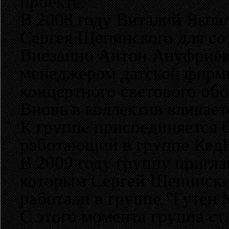
проекте.
В 2008 году Виталий Яков
Сергея Щепинского для со
Внезапно Антон Ануфриев
менеджером датской фирмы
концертного светового обо
Вновь в коллектив вливает
К группе присоединяется 
работающий в группе Кед
В 2009 году группу пригл
которым Сергей Щепинский
работали в группе "Гутен 
C этого момента группа ст