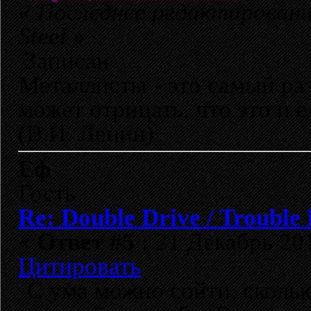
«
Последнее редактировани
Steel
»
Записан
Металлисты - это самый раз
может отрицать, что это и 
(В.И. Ленин)
Ёф
Гость
Re: Double Drive / Trouble
«
Ответ #5 :
21 Декабрь 201
Цитировать
С ума можно сойти, сколь