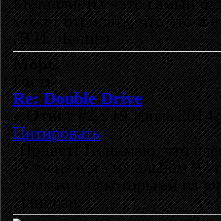
Металлисты - это самый раз
может отрицать, что это и 
(В.И. Ленин)
МорС
Гость
Re: Double Drive
«
Ответ #2 :
19 Июль 2014, 
Цитировать
Привет! Понимаю, что слег
У меня есть их альбом 97 
знаком с некоторыми из уч
Записан