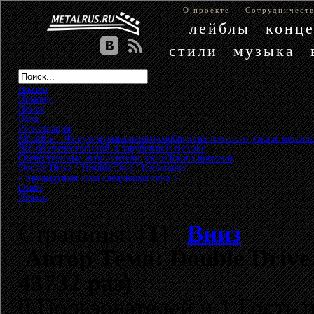
О проекте
Сотрудничест
лейблы
конц
стили
музыка
Начало
Помощь
Поиск
Вход
Регистрация
MetalRus - Форум музыкального сообщества тяжелого рока и металла
Всё об отечественной и зарубежной музыке
»
Отечественные исполнители российского времени
»
Double Drive / Trouble Dive / Rockmaker
« предыдущая тема
следующая тема »
Ответ
Печать
Страницы: [
1
]
Вниз
Автор
Тема: Double Drive
43732 раз)
0 Пользователей и 1 Гость 