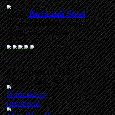
Виталий Steel
РашнХэвиМеталлист
Администратор
Ветеран
Сообщений: 11977
Репутация: +216/-4