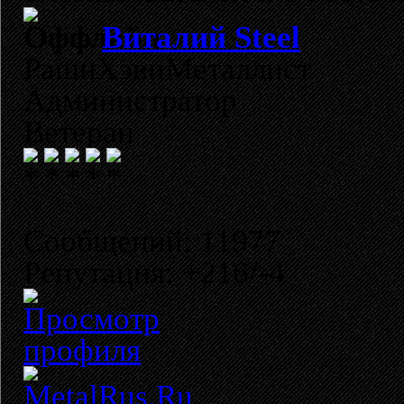
Виталий Steel
РашнХэвиМеталлист
Администратор
Ветеран
Сообщений: 11977
Репутация: +216/-4