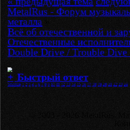
« предыдущая тема
следую
MetalRus - Форум музыкаль
металла
»
Всё об отечественной и за
Отечественные исполнител
Double Drive / Trouble Dive
Быстрый ответ
Sitemap
1
2
3
4
5
6
7
8
9
10
11
12
13
14
15
16
17
18
19
20
21
22
23
24
© 2003 - 2026 MetalRus. М
Коп