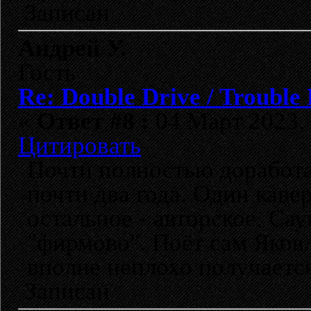
Записан
Андрей У.
Гость
Re: Double Drive / Trouble
«
Ответ #8 :
04 Март 2023, 
Цитировать
Почти полностью доработа
почти два года. Один каве
остальное - авторское. Са
"фирмово". Поёт сам Яковл
вполне неплохо получается
Записан