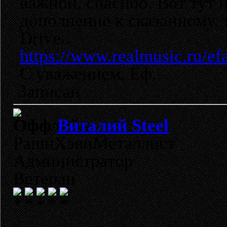
важной, спасибо. Вот тут 
дополнение к сказанному, 
Drive..
https://www.realmusic.ru/ef
С уважением, Ёф.
Записан
Виталий Steel
РашнХэвиМеталлист
Администратор
Ветеран