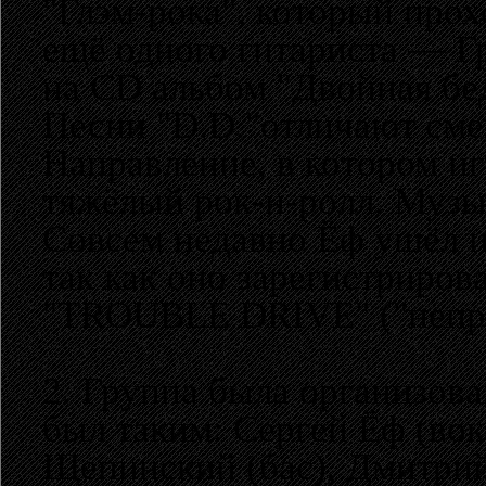
"Глэм-рока", который прох
ещё одного гитариста — Г
на CD альбом "Двойная бе
Песни "D.D."отличают сме
Направление, в котором иг
тяжёлый рок-н-ролл. Музы
Совсем недавно Ёф ушёл из
так как оно зарегистрирова
"TROUBLE DRIVE" ("непри
2. Группа была организова
был таким: Сергей Ёф (вок
Щепинский (бас), Дмитрий