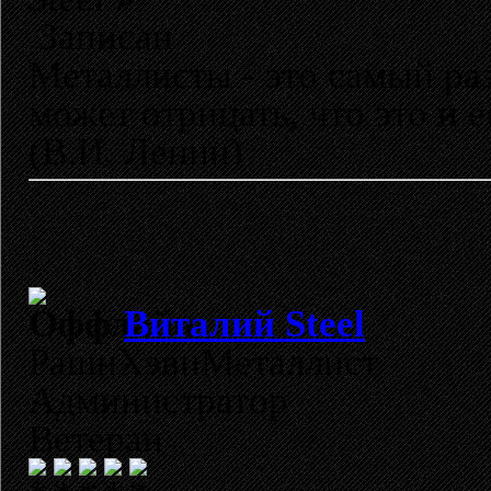
Записан
Металлисты - это самый раз
может отрицать, что это и 
(В.И. Ленин)
Виталий Steel
РашнХэвиМеталлист
Администратор
Ветеран