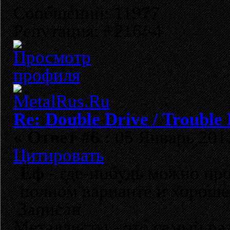
Сообщений: 11977
Репутация: +216/-4
Re: Double Drive / Trouble
«
Ответ #6 :
05 Январь 2017
Цитировать
Ёф
- где-нибудь можно пр
полном варианте и хороше
Записан
Металлисты - это самый раз