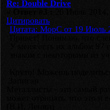
Re: Double Drive
«
Ответ #3 :
20 Июль 2014, 
Цитировать
Цитата: МорС от 19 Июль 2
Привет! Понимаю, что слег
У меня есть их альбом 97 
знаком с некоторыми из уч
Круто! Можешь поделитьс
Записан
Металлисты - это самый раз
может отрицать, что это и 
(В.И. Ленин)