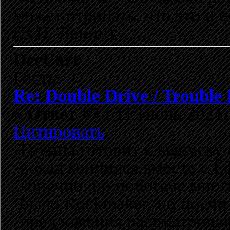
может отрицать, что это и 
(В.И. Ленин)
DeeCarr
Гость
Re: Double Drive / Trouble
«
Ответ #7 :
11 Июнь 2021, 
Цитировать
Группа готовит к выпуску 
вокал кончился вместе с Ё
конечно, но побогаче мно
было Rockmaker, но посчит
предложения рассматрива