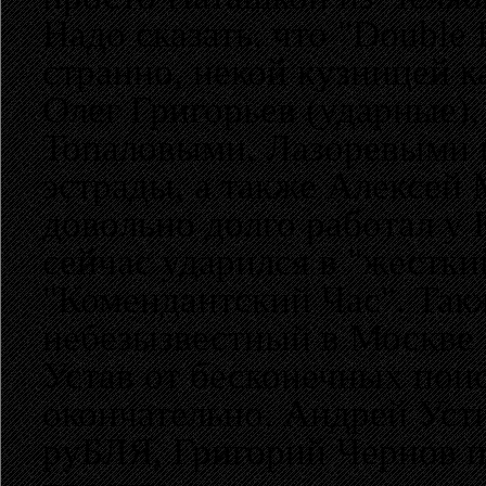
Надо сказать, что "Double 
странно, некой кузницей к
Олег Григорьев (ударные),
Топаловыми, Лазоревыми 
эстрады, а также Алексей 
довольно долго работал у 
сейчас ударился в "жестк
"Комендантский Час". Такж
небезызвестный в Москве 
Устав от бесконечных поис
окончательно. Андрей Уст
руБЛЯ, Григорий Чернов п