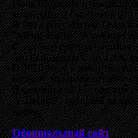
Поль Морозов в очередной
коллектив и был уволен.
В 2011 году Артём Пыльно
"Motor-Roller" и уезжает р
C тех пор группа начинае
барабанщиков Стаса Алекс
В 2010 году в качестве во
Кулиев, который отработал
В сентябре 2011 года его
"Galathea", который явля
время.
Официальный сайт
.