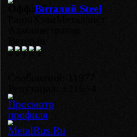
Виталий Steel
РашнХэвиМеталлист
Администратор
Ветеран
Сообщений: 11977
Репутация: +216/-4