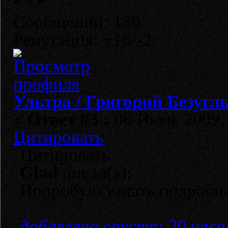
Сообщений: 130
Репутация: +16/-2
Ультра / Григорий Безугл
«
Ответ #3 :
06 Июль 2009, 
Цитировать
Цитировать
Glad
писал(а):
Попробую узнать подробн
добавлено спустя: 20 часа