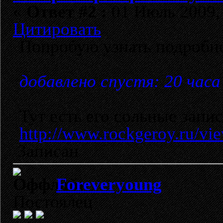
«
Ответ #2 :
01 Июль 2009, 
Цитировать
Попробую узнать подробн
добавлено спустя: 20 часа
Тут есть его сольные запи
http://www.rockgeroy.ru/vi
Записан
Foreveryoung
Постоялец