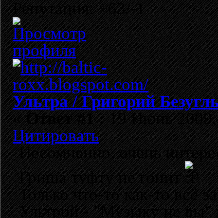
Репутация: +63/-1
Ультра / Григорий Безугл
«
Ответ #1 :
19 Июнь 2009, 
Цитировать
Несомненно, очень интере
Гриша туфту не гонит
Только что-то как-то всё 
Ультрой - "Музыку не вы" 