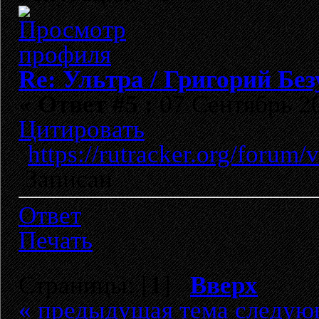
Re: Ультра / Григорий Бе
«
Ответ #5 :
07 Сентябрь 20
Цитировать
https://rutracker.org/forum
Записан
Ответ
Печать
Страницы: [
1
]
Вверх
« предыдущая тема
следую