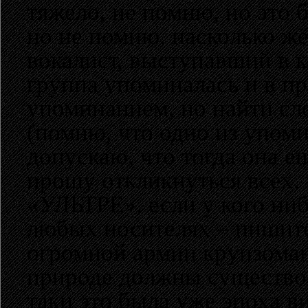
тяжело, не помню, но это 
но не помню, насколько жё
вокалист, выступавший в к
группа упоминалась и в пре
упоминанием, но найти сло
(помню, что одно из упоми
допускаю, что тогда она е
прошу откликнуться всех,
«УЛЬТРЕ», если у кого ниб
любых носителях – пишите.
огромной армии круизомано
природе должны существов
таки это была уже эпоха в