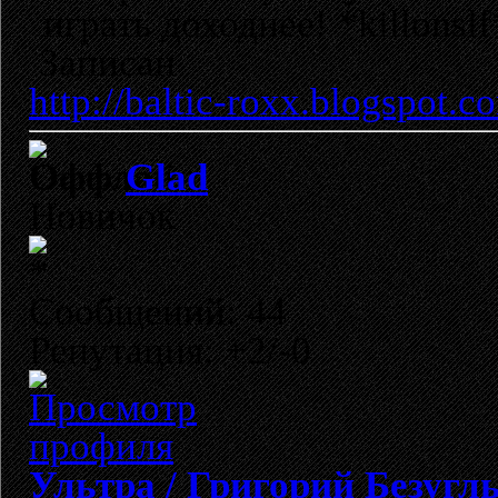
играть доходнее! *killonslf
Записан
http://baltic-roxx.blogspot.c
Glad
Новичок
Сообщений: 44
Репутация: +2/-0
Ультра / Григорий Безугл