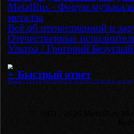
MetalRus - Форум музыкаль
металла
»
Всё об отечественной и за
Отечественные исполнител
Ультра / Григорий Безуглый
Быстрый ответ
Sitemap
1
2
3
4
5
6
7
8
9
10
11
12
13
14
15
16
17
18
19
20
21
22
23
24
© 2003 - 2026 MetalRus. М
Коп