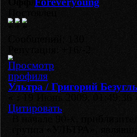
Foreveryoung
Постоялец
Сообщений: 130
Репутация: +16/-2
Ультра / Григорий Безугл
«
:
19 Июнь 2009, 01:49:36 
Цитировать
В начале 90-х, приблизите
группа «УЛЬТРА», являвша