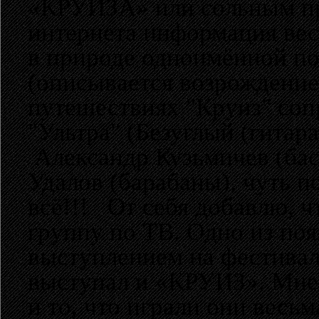
«КРУИЗА» или сольным про
интернета информация вес
в природе одноимённой по
(описывается возрождение
путешествиях "Круиз" соп
"Ультра" (Безуглый (гитара
Александр Кузьмичев (бас
Удалов (барабаны), чуть п
всё!!! От себя добавлю, чт
группу по ТВ. Одно из поя
выступлением на фестивал
выступал и «КРУИЗ». Мне 
и то, что играли они весь