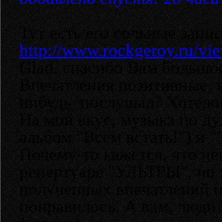
Тут есть его сольные запи
http://www.rockgeroy.ru/vi
Glad, спасибо Вам большо
Впечатления позитивные, в
нибудь послушал? Хотелос
На мой вкус, музыка по ду
альбом "Всем встать!") и 
Почему-то кажется, что не
репертуаре "УЛЬТРЫ", но э
полученных впечатлений и
понравилось. А вам, люди