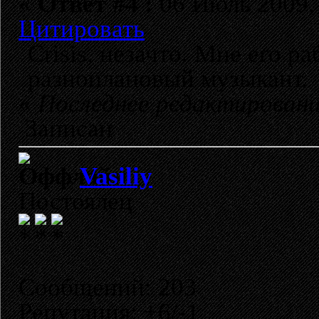
«
Ответ #4 :
06 Июль 2009, 
Цитировать
Crisis, незачто. Мне его р
разноплановый музыкант.
«
Последнее редактировани
Записан
Vasiliy
Постоялец
Сообщений: 203
Репутация: +6/-1