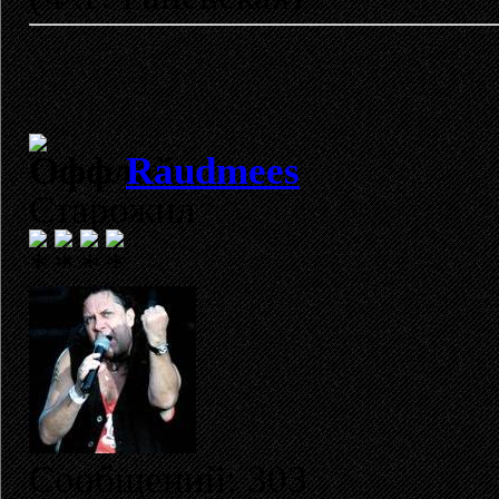
Raudmees
Старожил
Сообщений: 303