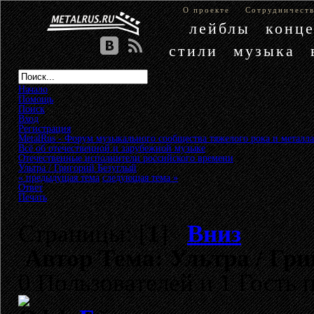
О проекте
Сотрудничест
лейблы
конц
стили
музыка
Начало
Помощь
Поиск
Вход
Регистрация
MetalRus - Форум музыкального сообщества тяжелого рока и металла
Всё об отечественной и зарубежной музыке
»
Отечественные исполнители российского времени
»
Ультра / Григорий Безуглый
« предыдущая тема
следующая тема »
Ответ
Печать
Страницы: [
1
]
Вниз
Автор
Тема: Ультра / Гри
0 Пользователей и 1 Гость 