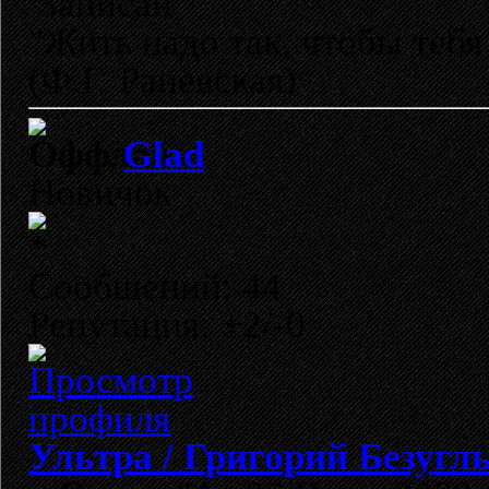
Записан
"Жить надо так, чтобы тебя
(Ф.Г. Раневская)
Glad
Новичок
Сообщений: 44
Репутация: +2/-0
Ультра / Григорий Безугл