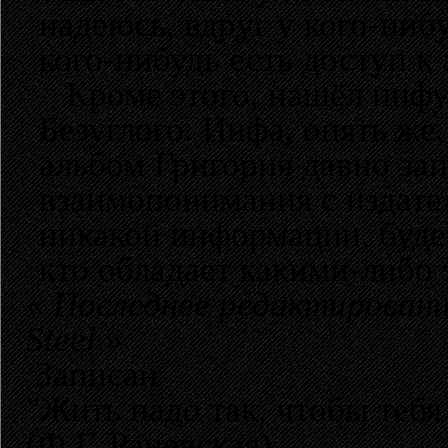
надеюсь, вдруг у кого-ниб
кого-нибудь есть доступ к
Кроме этого, нашёл инфу
Безуглого. Инфа, опять же
альбом Григория давно зап
взаимопонимания с издател
никакой информации, будет
кто обладает какими-либо 
«
Последнее редактировани
Steel
»
Записан
"Жить надо так, чтобы тебя
(Ф.Г. Раневская)