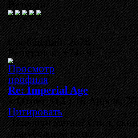
Ветеран
Сообщений: 2678
Репутация: +74/-9
Re: Imperial Age
«
Ответ #12 :
18 Апрель 201
Цитировать
Итэлиан метал? Стил, ски
зарубежной ветке.