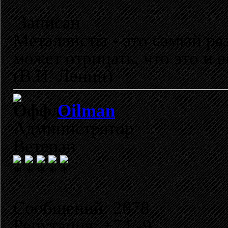
Записан
Металлисты - это самый раз
может отрицать, что это и 
(В.И. Ленин)
Oilman
Администратор
Ветеран
Сообщений: 2678
Репутация: +74/-9