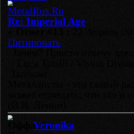
Re: Imperial Age
«
Ответ #13 :
22 Апрель 201
Цитировать
Зачем? Просто отвечу здес
/ Luca Turilli / Vision Divine
Записан
Металлисты - это самый раз
может отрицать, что это и 
(В.И. Ленин)
Veronika