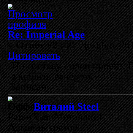
Re: Imperial Age
«
Ответ #2 :
27 Декабрь 201
Цитировать
По составу силен проект.
заценить вечером.
Записан
Виталий Steel
РашнХэвиМеталлист
Администратор