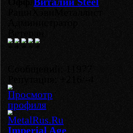
Виталий Steel
РашнХэвиМеталлист
Администратор
Ветеран
Сообщений: 11977
Репутация: +216/-4
Imperial Age