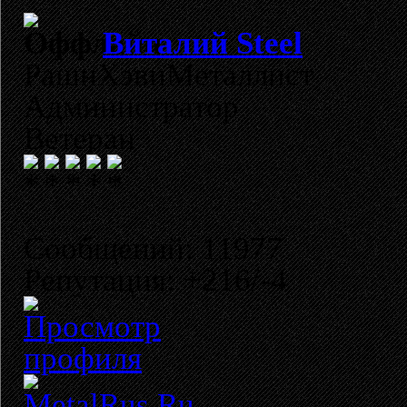
Виталий Steel
РашнХэвиМеталлист
Администратор
Ветеран
Сообщений: 11977
Репутация: +216/-4