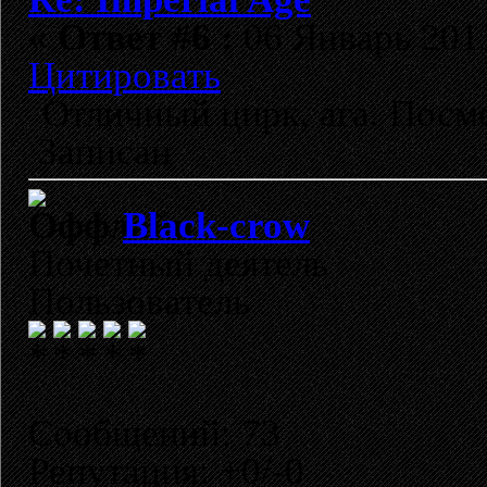
«
Ответ #6 :
06 Январь 2013
Цитировать
Отличный цирк, ага. Посм
Записан
Black-crow
Почетный деятель
Пользователь
Сообщений: 73
Репутация: +0/-0