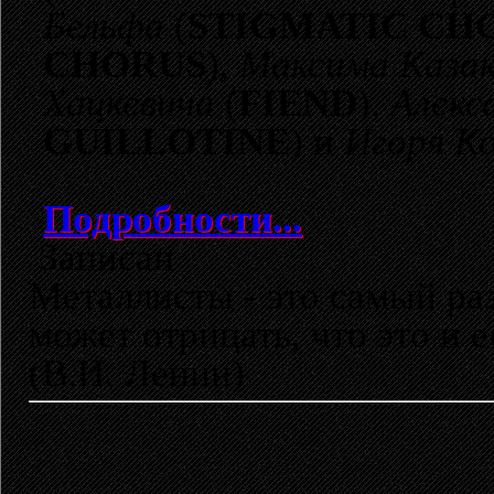
Бельфа
(
STIGMATIC CH
CHORUS
),
Максима Казак
Хацкевича
(
FIEND
),
Алекс
GUILLOTINE
) и
Игоря К
Подробности...
Записан
Металлисты - это самый раз
может отрицать, что это и 
(В.И. Ленин)