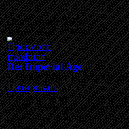
Сообщений: 2678
Репутация: +74/-9
Re: Imperial Age
«
Ответ #10 :
18 Апрель 201
Цитировать
Отличный музон в лучших
АОР, несмотря на финансо
любопытный проект. Не та
Записан