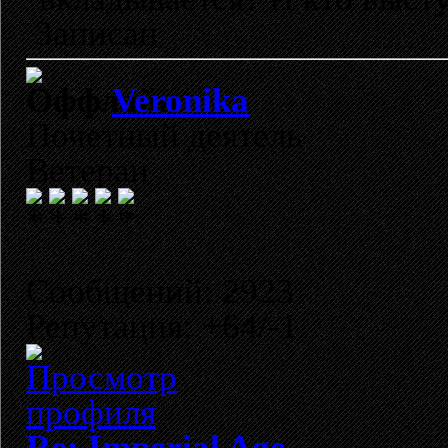
Записан
Veronika
Почетный деятель
Ветеран
Сообщений: 2923
Репутация: +64/-1
Re: Imperial Age