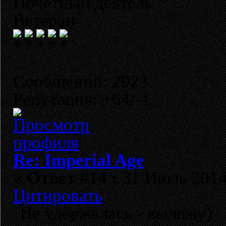
Почетный деятель
Ветеран
Сообщений: 2923
Репутация: +64/-1
Re: Imperial Age
«
Ответ #14 :
31 Июль 2014,
Цитировать
Не удержалась - выложу)