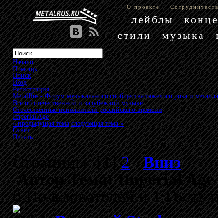
О проекте
Сотрудничест
лейблы
конц
стили
музыка
Начало
Помощь
Поиск
Вход
Регистрация
MetalRus - Форум музыкального сообщества тяжелого рока и металла
Всё об отечественной и зарубежной музыке
»
Отечественные исполнители российского времени
»
Imperial Age
« предыдущая тема
следующая тема »
Ответ
Печать
Страницы: [
1
]
2
Вниз
Автор
Тема: Imperial Age
0 Пользователей и 1 Гость 