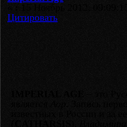
«
:
15 Ноябрь 2012, 09:09:1
Цитировать
IMPERIAL AGE
– это Рус
является
Аор
. Запись перв
известных в России и за 
(
СATHARSIS
),
Владимира