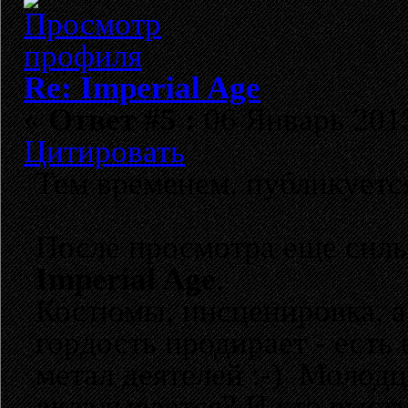
Re: Imperial Age
«
Ответ #5 :
06 Январь 2013
Цитировать
Тем временем, публикуетс
После просмотра еще силь
Imperial Age
.
Костюмы, инсценировка, а
гордость продирает - есть
метал деятелей :-) Молодц
вкладывается? И кто выст