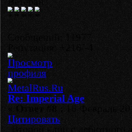
Ветеран
Сообщений: 11977
Репутация: +216/-4
Re: Imperial Age
«
Ответ #8 :
16 Февраль 201
Цитировать
Второй клип с дебютного 