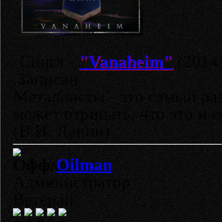
Сингл -
"Vanaheim"
(2014)
Записан
Металлисты - это самый раз
может отрицать, что это и 
(В.И. Ленин)
Oilman
Администратор
Ветеран