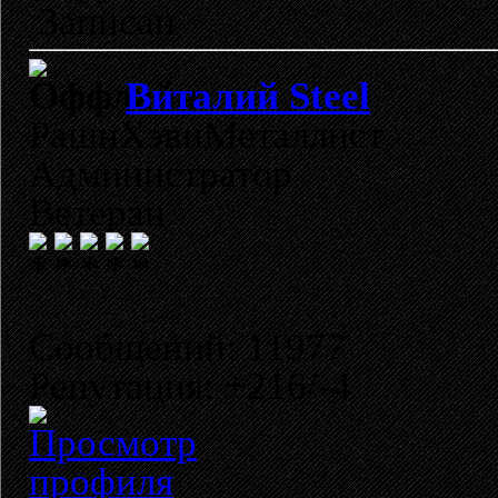
Записан
Виталий Steel
РашнХэвиМеталлист
Администратор
Ветеран
Сообщений: 11977
Репутация: +216/-4