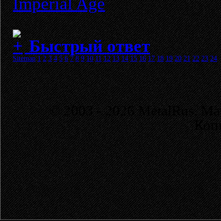
Imperial Age
Быстрый ответ
Sitemap
1
2
3
4
5
6
7
8
9
10
11
12
13
14
15
16
17
18
19
20
21
22
23
24
© 2003 - 2026 MetalRus. М
Коп