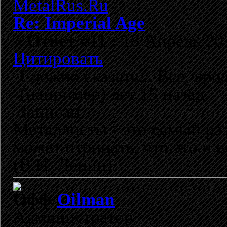
Re: Imperial Age
«
Ответ #11 :
18 Апрель 201
Цитировать
Сложно сказать... Всё, вро
(например) лет 15 назад.
Записан
Металлисты - это самый раз
может отрицать, что это и 
(В.И. Ленин)
Oilman
Администратор