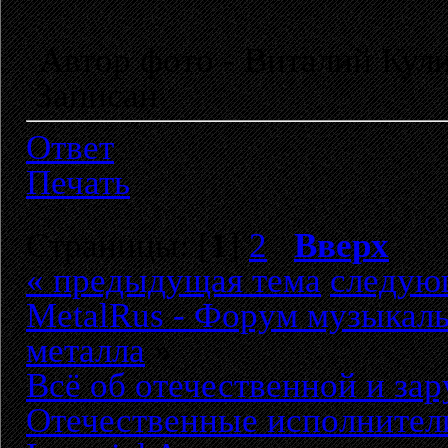
Автор фото - Виталий Ку
Записан
Ответ
Печать
Страницы: [
1
]
2
Вверх
« предыдущая тема
следую
MetalRus - Форум музыкаль
металла
»
Всё об отечественной и за
Отечественные исполнител