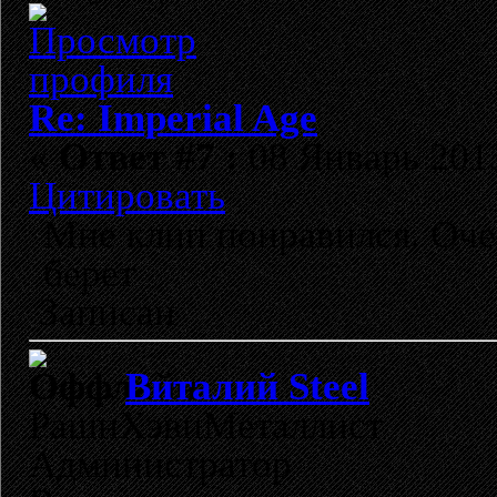
Re: Imperial Age
«
Ответ #7 :
08 Январь 2013
Цитировать
Мне клип понравился. Очен
берет
Записан
Виталий Steel
РашнХэвиМеталлист
Администратор