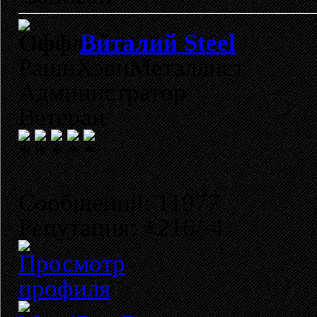
Виталий Steel
РашнХэвиМеталлист
Администратор
Ветеран
Сообщений: 11977
Репутация: +216/-4