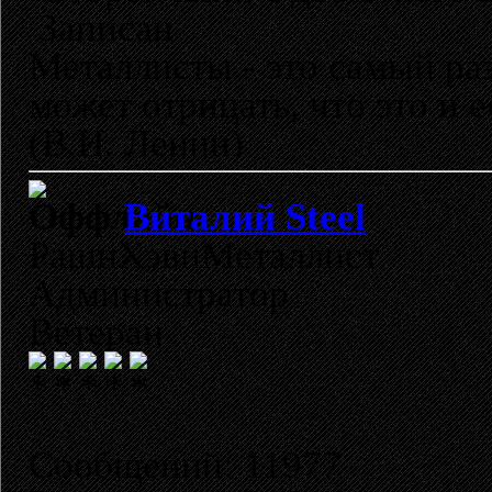
Записан
Металлисты - это самый раз
может отрицать, что это и 
(В.И. Ленин)
Виталий Steel
РашнХэвиМеталлист
Администратор
Ветеран
Сообщений: 11977