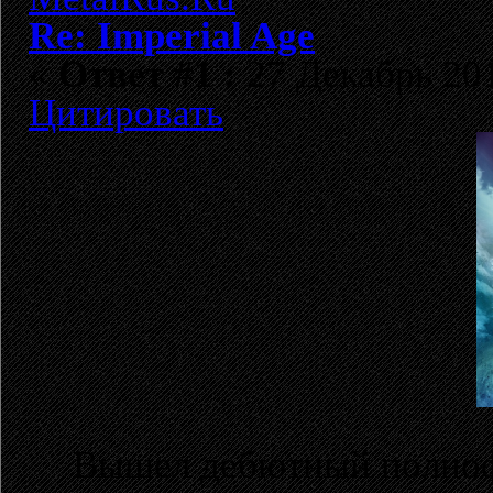
Re: Imperial Age
«
Ответ #1 :
27 Декабрь 201
Цитировать
Вышел дебютный полно