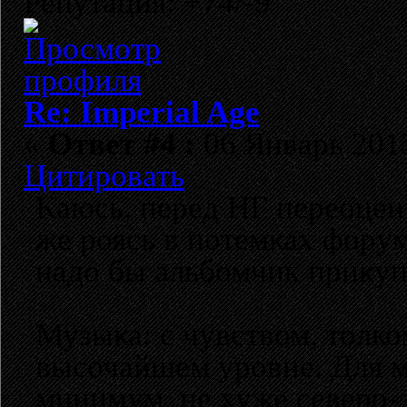
Репутация: +74/-9
Re: Imperial Age
«
Ответ #4 :
06 Январь 2013
Цитировать
Каюсь, перед НГ переоцен
же роясь в потемках фору
надо бы альбомчик прикупи
Музыка: с чувством, толко
высочайшем уровне. Для ме
минимум, не хуже северо-