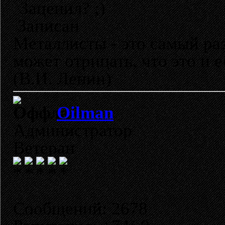
Заценил?
Записан
Металлисты - это самый раз
может отрицать, что это и 
(В.И. Ленин)
Oilman
Администратор
Ветеран
Сообщений: 2678