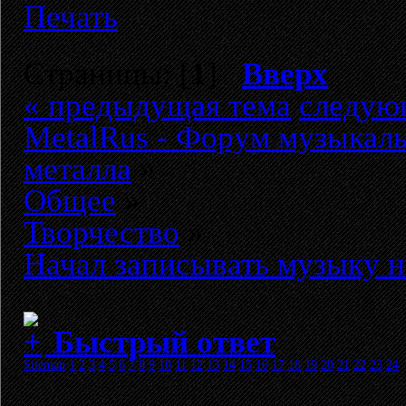
Печать
Страницы: [
1
]
Вверх
« предыдущая тема
следую
MetalRus - Форум музыкаль
металла
»
Общее
»
Творчество
»
Начал записывать музыку н
Быстрый ответ
Sitemap
1
2
3
4
5
6
7
8
9
10
11
12
13
14
15
16
17
18
19
20
21
22
23
24