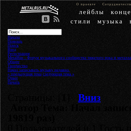
О проекте
Сотрудничест
лейблы
конц
стили
музыка
Начало
Помощь
Поиск
Вход
Регистрация
MetalRus - Форум музыкального сообщества тяжелого рока и металла
Общее
»
Творчество
»
Начал записывать музыку недавно.
« предыдущая тема
следующая тема »
Ответ
Печать
Страницы: [
1
]
Вниз
Автор
Тема: Начал запис
19819 раз)
0 Пользователей и 1 Гость 