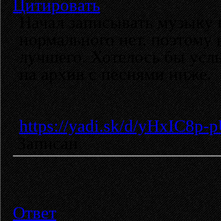
Цитировать
Начал записывать музыку 
нормального нет, поэтому 
лучшего. Хотелось бы усл
на архив с песнями ниже.
https://yadi.sk/d/yHxIC8p
Записан
Ответ