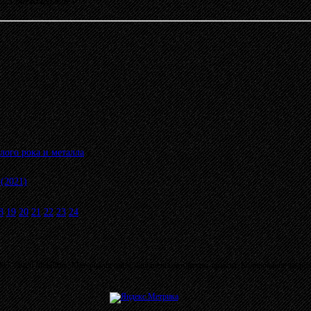
17:25 от KONDOR
»
лого рока и металла
»
(2021)
8
19
20
21
22
23
24
03 - 2026 MetalRus. Материалы сайта защищены авторским правом. Копирование запре