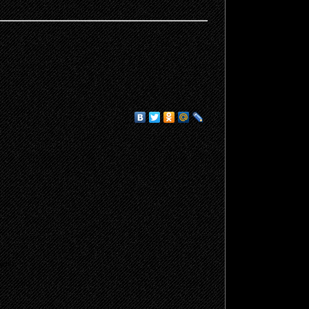
щено.