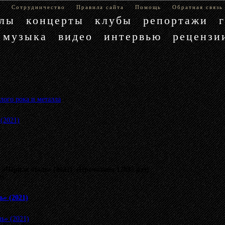
е
Сотрудничество
Правила сайта
Помощь
Обратная связь
блы
концерты
клубы
репортажи
музыка
видео
интервью
рецензи
лого рока и металла
»
(2021)
«Чёрная быль» (2021) (Прочитано 12833 раз)
му.
» (2021)
ь» (2021)
.