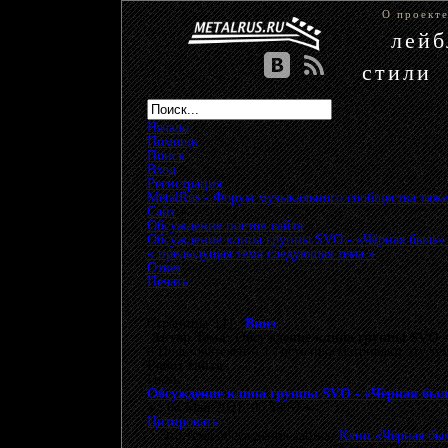
О проект
лей
стили
Начало
Помощь
Поиск
Вход
Регистрация
MetalRus - Форум музыкального сообщества тяже
Сайт
»
Обсуждение постов сайта
»
Обсуждение клипа группы SVO - «Чёрная быль» 
« предыдущая тема
следующая тема »
Ответ
Печать
Страницы: [
1
]
Вниз
Автор
Тема: Обсуждение клипа группы SVO - 
0 Пользователей и 1 Гость просматривают эту те
Робот сайта
Гость
Обсуждение клипа группы SVO - «Чёрная быль
«
:
04 Май 2021, 05:59:57 »
Цитировать
Это тема обсуждения записи
Клип «Чёрная был