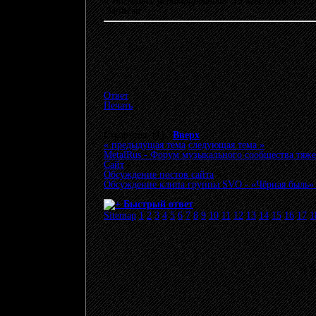
«
Последнее редактирование: 13 Май 2026, 13:
Записан
Ответ
Печать
Страницы: [
1
]
Вверх
« предыдущая тема
следующая тема »
MetalRus - Форум музыкального сообщества тяже
Сайт
»
Обсуждение постов сайта
»
Обсуждение клипа группы SVO - «Чёрная быль» 
Быстрый ответ
Sitemap
1
2
3
4
5
6
7
8
9
10
11
12
13
14
15
16
17
1
© 20