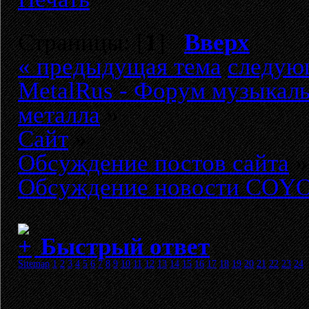
Страницы: [
1
]
Вверх
« предыдущая тема
следую
MetalRus - Форум музыкаль
металла
»
Сайт
»
Обсуждение постов сайта
»
Обсуждение новости COYO
Быстрый ответ
Sitemap
1
2
3
4
5
6
7
8
9
10
11
12
13
14
15
16
17
18
19
20
21
22
23
24