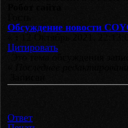
Робот сайта
Гость
Обсуждение новости COY
«
:
12 Октябрь 2021, 22:13:
Цитировать
Это тема обсуждения зап
«
Последнее редактирован
Записан
Ответ
Печать