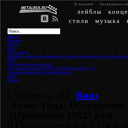
О проекте
Сотрудничест
лейблы
конц
стили
музыка
Начало
Помощь
Поиск
Вход
Регистрация
MetalRus - Форум музыкального сообщества тяжелого рока и металла
Сайт
»
Обсуждение постов сайта
»
Обсуждение новости COYOTE BRUTAL FEST - 16
« предыдущая тема
следующая тема »
Ответ
Печать
Страницы: [
1
]
Вниз
Автор
Тема: Обсуждение
(Прочитано 13825 раз)
0 Пользователей и 1 Гость 