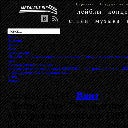
О проекте
Сотрудничест
лейблы
конц
стили
музыка
Начало
Помощь
Поиск
Вход
Регистрация
MetalRus - Форум музыкального сообщества тяжелого рока и металла
Сайт
»
Обсуждение постов сайта
»
Обсуждение альбома группы ГАЛИФАКС - «Остров проклятых» (202
« предыдущая тема
следующая тема »
Ответ
Печать
Страницы: [
1
]
Вниз
Автор
Тема: Обсуждение
«Остров проклятых» (2021
0 Пользователей и 1 Гость 