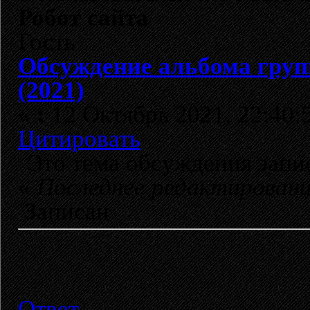
Робот сайта
Гость
Обсуждение альбома гру
(2021)
«
:
12 Октябрь 2021, 22:40:
Цитировать
Это тема обсуждения зап
«
Последнее редактирован
Записан
Ответ