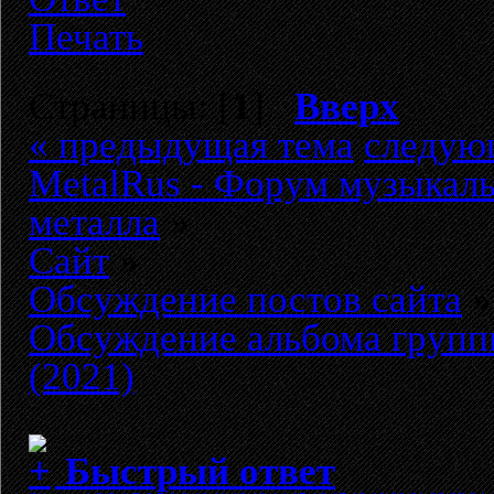
Печать
Страницы: [
1
]
Вверх
« предыдущая тема
следую
MetalRus - Форум музыкаль
металла
»
Сайт
»
Обсуждение постов сайта
»
Обсуждение альбома груп
(2021)
Быстрый ответ