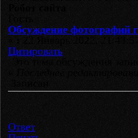
Робот сайта
Гость
Обсуждение фотографий 
«
:
22 Январь 2022, 21:43:5
Цитировать
Это тема обсуждения зап
«
Последнее редактирован
Записан
Ответ
Печать