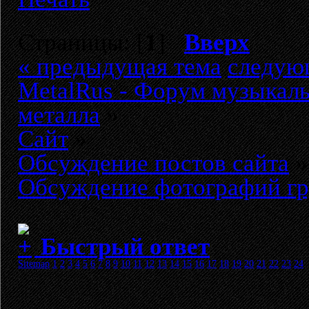
Страницы: [
1
]
Вверх
« предыдущая тема
следую
MetalRus - Форум музыкаль
металла
»
Сайт
»
Обсуждение постов сайта
»
Обсуждение фотографий г
Быстрый ответ
Sitemap
1
2
3
4
5
6
7
8
9
10
11
12
13
14
15
16
17
18
19
20
21
22
23
24