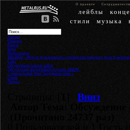
О проекте
Сотрудничест
лейблы
конц
стили
музыка
Начало
Помощь
Поиск
Вход
Регистрация
MetalRus - Форум музыкального сообщества тяжелого рока и металла
Сайт
»
Обсуждение постов сайта
»
Обсуждение фотографий группы АВЕРС
« предыдущая тема
следующая тема »
Ответ
Печать
Страницы: [
1
]
Вниз
Автор
Тема: Обсуждение
(Прочитано 24737 раз)
0 Пользователей и 1 Гость 