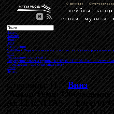
О проекте
Сотрудничест
лейблы
конц
стили
музыка
Начало
Помощь
Поиск
Вход
Регистрация
MetalRus - Форум музыкального сообщества тяжелого рока и металла
Сайт
»
Обсуждение постов сайта
»
Обсуждение альбома группы HORIZON AETERNITAS - «Forever Gon
« предыдущая тема
следующая тема »
Ответ
Печать
Страницы: [
1
]
Вниз
Автор
Тема: Обсуждение
AETERNITAS - «Forever Go
0 Пользователей и 1 Гость 