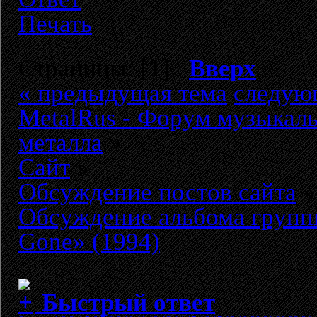
Печать
Страницы: [
1
]
Вверх
« предыдущая тема
следую
MetalRus - Форум музыкаль
металла
»
Сайт
»
Обсуждение постов сайта
»
Обсуждение альбома груп
Gone» (1994)
Быстрый ответ