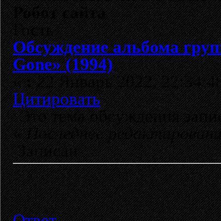
Робот сайта
Гость
Обсуждение альбома гру
Gone» (1994)
«
:
22 Январь 2022, 22:34:4
Цитировать
Это тема обсуждения зап
«
Последнее редактирован
Записан
Ответ