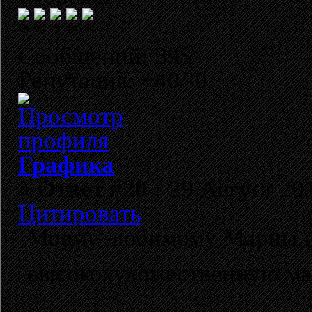
Сообщений: 395
Репутация: +40/-0
Графика
«
Ответ #20 :
29 Август 201
Цитировать
Моему любимому Маршал
высокохудожественную м