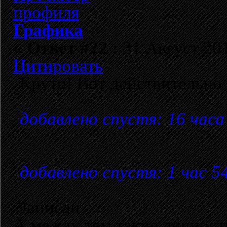
Графика
«
Ответ #22 :
31 Август 201
Цитировать
Круто! Вот действительно г
добавлено спустя: 16 часа
добавлено спустя: 1 час 5
Записан
А между тем такие личност