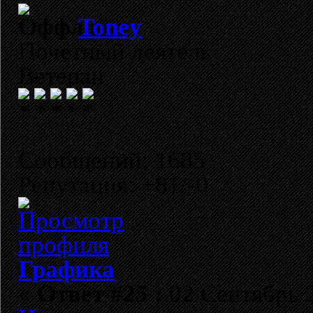
Toney
Почетный деятель
Ветеран
Сообщений: 1685
Репутация: +81/-0
Графика
«
Ответ #25 :
02 Сентябрь 2