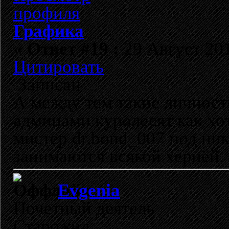
Графика
«
Ответ #19 :
29 Август 201
Цитировать
Записан
А между тем такие личност
админами куролесят как хот
мистер dr.bond_007 под ник
занимаются всякой хернёй.
Evgenia
Почетный деятель
Старожил