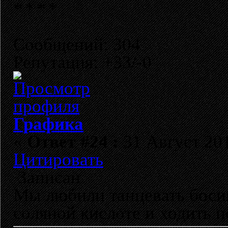
Сообщений: 304
Репутация: +33/-0
Графика
«
Ответ #24 :
31 Август 201
Цитировать
Записан
Мы любили танцевать босик
соляной кислоте и ходить п