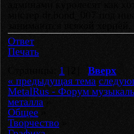
админами куролесят как хот
мистер dr.bond_007 под ник
занимаются всякой хернёй.
Ответ
Печать
Страницы:
1
[
2
]
Вверх
« предыдущая тема
следую
MetalRus - Форум музыкаль
металла
»
Общее
»
Творчество
»
Графика