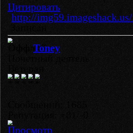
Цитировать
http://img59.imageshack.us
Записан
Toney
Почетный деятель
Ветеран
Сообщений: 1685
Репутация: +81/-0