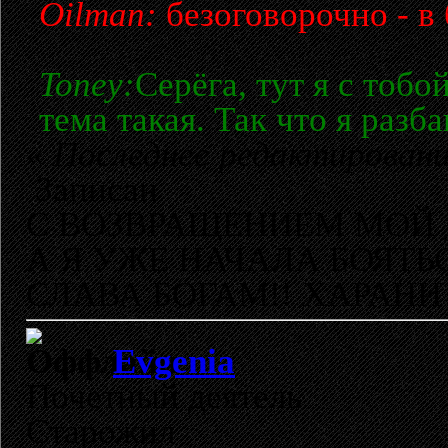
Oilman:
безоговорочно - в 
Toney:
Серёга, тут я с тобо
тема такая. Так что я разб
«
Последнее редактирование
Записан
С ВОЗВРАЩЕНИЕМ МОЙ 
А Я УЖЕ НАЧАЛА БОЯТЬ
СЛАВА БОГАМ!! ХАРАНИ 
Evgenia
Почетный деятель
Старожил