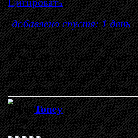
Цитировать
добавлено спустя: 1 день
Записан
А между тем такие личност
админами куролесят как хот
мистер dr.bond_007 под ник
занимаются всякой хернёй.
Toney
Почетный деятель
Ветеран