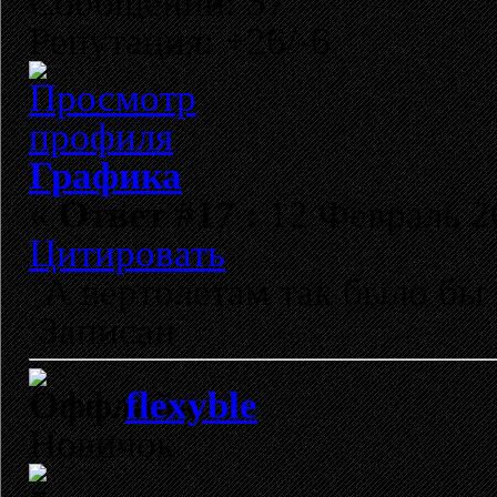
Сообщений: 57
Репутация: +26/-6
Графика
«
Ответ #17 :
12 Февраль 20
Цитировать
А вертолетам так было бы 
Записан
flexyble
Новичок