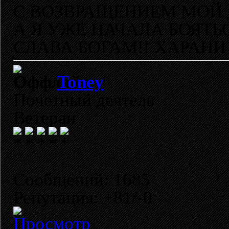
С ВОЗВРАЩЕНИЕМ МОЙ 
А Я УЖЕ НАЧАЛА БОЯТЬ
СЛАВА БОГАМ!! ХАРАНИ 
Toney
Почетный деятель
Ветеран
Сообщений: 1685
Репутация: +81/-0