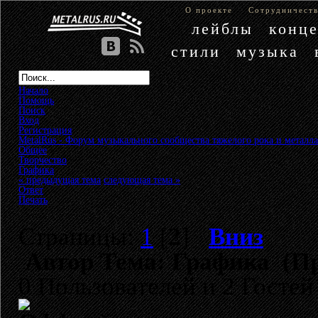
О проекте
Сотрудничест
лейблы
конц
стили
музыка
Начало
Помощь
Поиск
Вход
Регистрация
MetalRus - Форум музыкального сообщества тяжелого рока и металла
Общее
»
Творчество
»
Графика
« предыдущая тема
следующая тема »
Ответ
Печать
Страницы:
1
[
2
]
Вниз
Автор
Тема: Графика (Пр
0 Пользователей и 2 Гостей