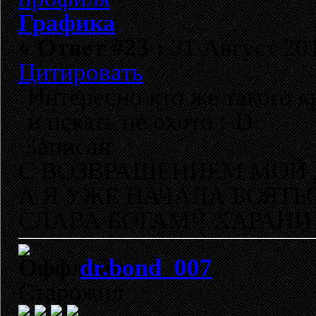
Графика
«
Ответ #23 :
31 Август 201
Цитировать
Интересно кто же такого кр
и искать не охото :-D
Записан
С ВОЗВРАЩЕНИЕМ МОЙ 
А Я УЖЕ НАЧАЛА БОЯТЬ
СЛАВА БОГАМ!! ХАРАНИ 
dr.bond_007
Старожил