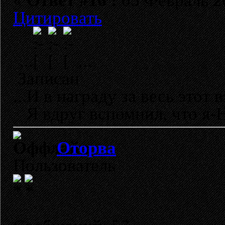
«
Ответ #16 :
05 Февраль 20
Цитировать
...
...
Записан
...И в награду за весь этот в
Я вдруг вспомнил, что я-Н
Оторва
Пользователь