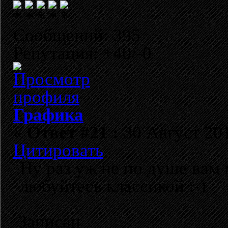
Сообщений: 395
Репутация: +40/-0
Графика
«
Ответ #21 :
30 Август 201
Цитировать
Ну раз уж не по душе вам 
любуйтесь классикой :-)
Записан