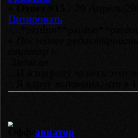
«
Ответ #15 :
30 Апрель 200
Цитировать
...*pardon**pardon**pardon
«
Последнее редактировани
авиатор
»
Записан
...И в награду за весь этот в
Я вдруг вспомнил, что я-Н
авиатор