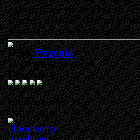
админами куролесят как хот
мистер dr.bond_007 под ник
занимаются всякой хернёй.
Evgenia
Почетный деятель
Старожил
Сообщений: 395
Репутация: +40/-0