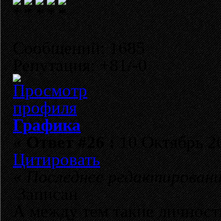
Сообщений: 1685
Репутация: +81/-0
Графика
«
Ответ #26 :
10 Октябрь 20
Цитировать
«
Последнее редактирование
Записан
А между тем такие личност