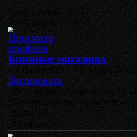
Сообщений: 2923
Репутация: +64/-1
Книжные магазины
«
Ответ #21 :
12 Март 2009,
Цитировать
Все, кроме Mein Kampf - а
Центральном, Арбатском, Д
туда. :-)
Записан