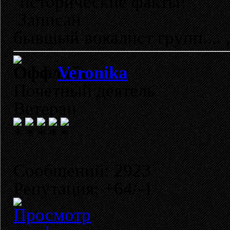
исторические факты!
Записан
бывшый вокалист групп...
Veronika
Почетный деятель
Ветеран
Сообщений: 2923
Репутация: +64/-1