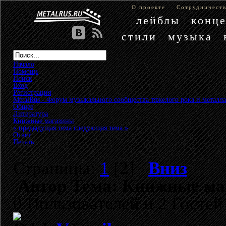
О проекте
Сотрудничест
лейблы
конц
стили
музыка
Начало
Помощь
Поиск
Вход
Регистрация
MetalRus - Форум музыкального сообщества тяжелого рока и металла
Общее
»
Литература
»
Книжные магазины
« предыдущая тема
следующая тема »
Ответ
Печать
Страницы:
1
[
2
]
Вниз
Автор
Тема: Книжные маг
0 Пользователей и 2 Гостей