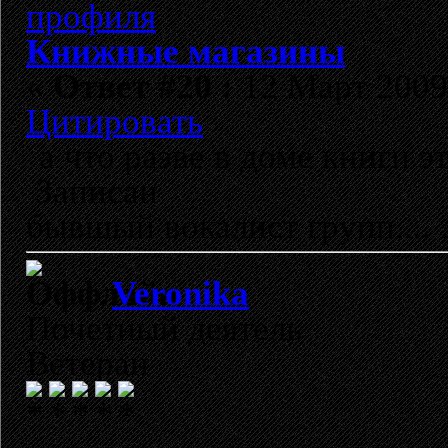
Книжные магазины
«
Ответ #20 :
12 Март 2009,
Цитировать
а что разве в доме книги э
Записан
бывшый вокалист групп...
Veronika
Почетный деятель
Ветеран