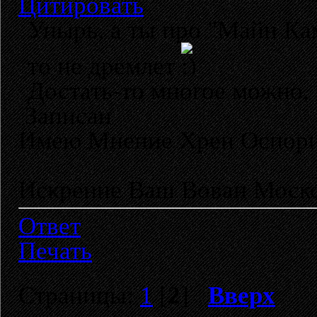
Цитировать
Упырь, а ты про "Майн Ка
то не дремлет
Достать-то многое можно,
Записан
Имею Мнение Хрен Оспор
Искренне Ваш Вован Моско
Ответ
Печать
Страницы:
1
[
2
]
Вверх