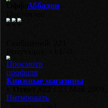
Аббадон
Постоялец
Сообщений: 221
Репутация: +14/-0
Книжные магазины
«
Ответ #22 :
23 Май 2009, 
Цитировать
Значицо так)