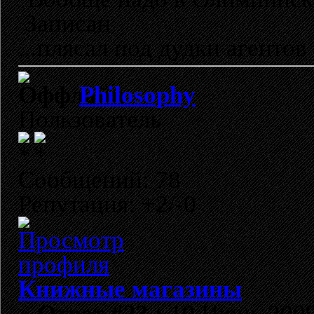
Записан
...плясал под дудки агентов 
Philosophy
Пользователь
Сообщений: 78
Репутация: +2/-0
Книжные магазины
«
Ответ #23 :
10 Июнь 2009,