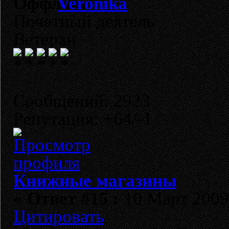
Veronika
Почетный деятель
Ветеран
Сообщений: 2923
Репутация: +64/-1
Книжные магазины
«
Ответ #15 :
10 Март 2009,
Цитировать