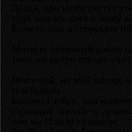
Ладья, про которую тут уп
туда захожу, хотя и живу в
Если только в "перекрёсто
Митино отличный район (с 1
тому же метро строят уже)
Неплохой, на мой взгляд,
там бываю.
Библио Глобус, там конечно
странные, на что-то дешевл
том же Новом книжном.
Вообще надо в Олимпийски