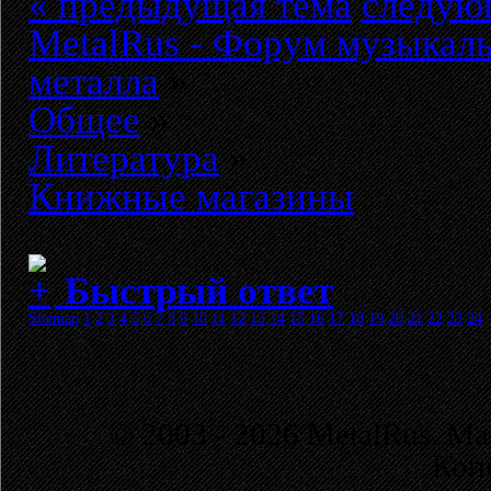
« предыдущая тема
следую
MetalRus - Форум музыкаль
металла
»
Общее
»
Литература
»
Книжные магазины
Быстрый ответ
Sitemap
1
2
3
4
5
6
7
8
9
10
11
12
13
14
15
16
17
18
19
20
21
22
23
24
© 2003 - 2026 MetalRus. М
Коп