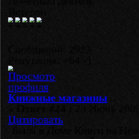
Почетный деятель
Ветеран
Сообщений: 2923
Репутация: +64/-1
Книжные магазины
«
Ответ #24 :
23 Июнь 2009,
Цитировать
Была в Доме Книги на Нев