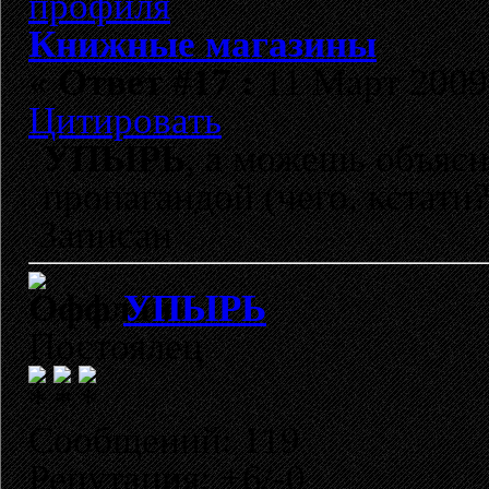
Книжные магазины
«
Ответ #17 :
11 Март 2009,
Цитировать
УПЫРЬ
, а можешь объясн
пропагандой (чего, кстат
Записан
УПЫРЬ
Постоялец
Сообщений: 119
Репутация: +6/-0