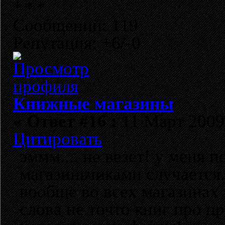
Сообщений: 119
Репутация: +6/-0
Книжные магазины
«
Ответ #16 :
11 Март 2009,
Цитировать
эммм.... не везет! у меня 
магазиньчиками случается..
вообще во всех магазинах 
слова не точто книг про п