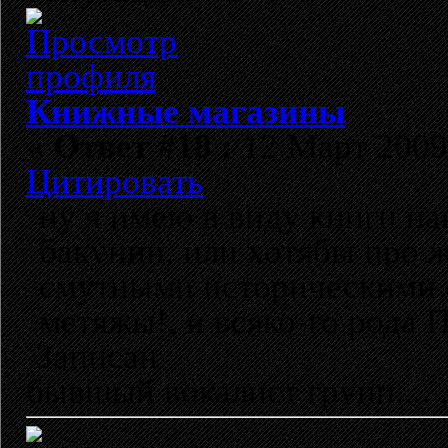
Книжные магазины
«
Ответ #18 :
12 Март 2009,
Цитировать
ну я имею в виду книги на
бакунин, или хотябы про ж
смутными историческими 
метяжы!, и всяко-го рода
Записан
бывшый вокалист групп...