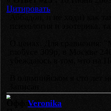
Цитировать
Аббадон, и не ходи) как т
психология и эзотерика, та
О ценах. Для сравнения: "
глобусе 309р, в Москве 24
убеждаюсь в том, что на 
В олимпийском я сто лет не
Записан
Veronika