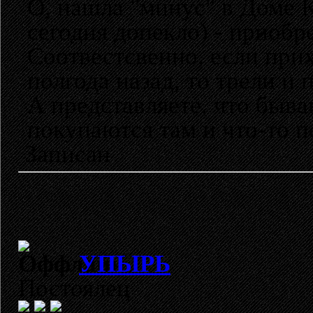
О, нашла "минус" в Доме К
сегодня допекло) - приоб
Соотвестсвенно, если при
полгода назад, то трели и
А представляете, что быва
покупаются там и что-то п
Записан
УПЫРЬ
Постоялец