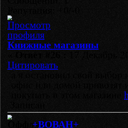
Сообщений: 1
Репутация: +0/-0
Книжные магазины
«
Ответ #26 :
17 Декабрь 20
Цитировать
а я остановил свой выбор 
офис или домой привозят 
покупать в этом магазине
h
Записан
+ВОВАН+