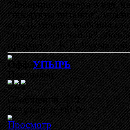
“Товарищи, говоря о еде, н
“продукты питания”, можно
что, исходя из значения сл
“продукты питания” обозн
предмет» К.И. Чуковский
УПЫРЬ
Постоялец
Сообщений: 119
Репутация: +6/-0