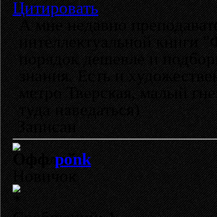
Цитировать
А мне недавно преподават
интеллектуальной книги "Ф
порядок дешевле и подбор
знания. Есть и художестве
метро Тверская, малый гне
туда наведаться)
Записан
ponk
Новичок