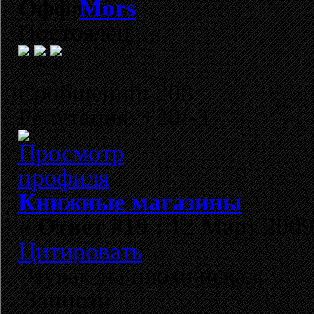
Mors
Постоялец
Сообщений: 208
Репутация: +20/-3
Книжные магазины
«
Ответ #19 :
12 Март 2009,
Цитировать
Чувак ты плохо искал.
Записан