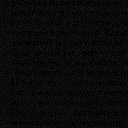
расположил к себе наличи
некоторые из них я у нас н
Если бы жила в Питере, д
который я посещала. Каки
моментов не могу выделить
доме книги так, много помо
сожалению, есть. Кстати, 
"сентиметальная литератур
Плюсы: есть, где почитать
(что очень упрощает жизнь
книгу по искусству). На вт
Еще плюсы: с расспросами 
компетенции конкультантов