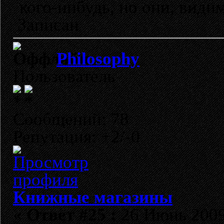
кого-нибудь, но они, види
Записан
Philosophy
Пользователь
Сообщений: 78
Репутация: +2/-0
Книжные магазины
«
Ответ #25 :
26 Июнь 2009,