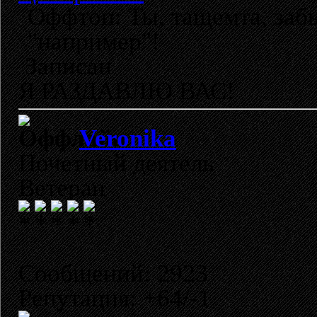
Оффтоп: Ты, тащемта, заб
"например"!
Записан
Я РАЗДАВЛЮ ВАС!
Veronika
Почетный деятель
Ветеран
Сообщений: 2923
Репутация: +64/-1