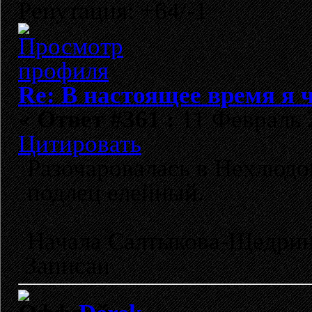
Репутация: +64/-1
Re: В настоящее время я ч
«
Ответ #361 :
11 Февраль 2
Цитировать
Разочаровалась в Нехлюдо
подлец елейный.
Начала Салтыкова-Щедрина
Записан