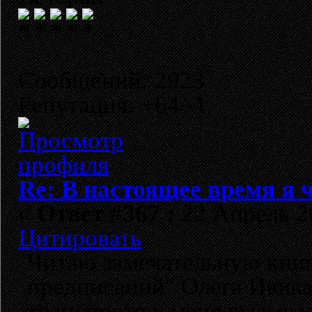
Сообщений: 2923
Репутация: +64/-1
Re: В настоящее время я ч
«
Ответ #367 :
22 Апрель 20
Цитировать
Читаю замечательную книг
предписаний" Олега Ивика
транспорте у меня вызывал