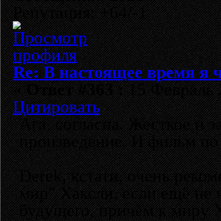
Репутация: +64/-1
Re: В настоящее время я ч
«
Ответ #363 :
15 Февраль 2
Цитировать
Ага, согласна. Жесткое и 
произведение. И фильм по 
Derek, кстати, очень рек
мир" Хаксли, если ещё не
будущего, причём к миру Х