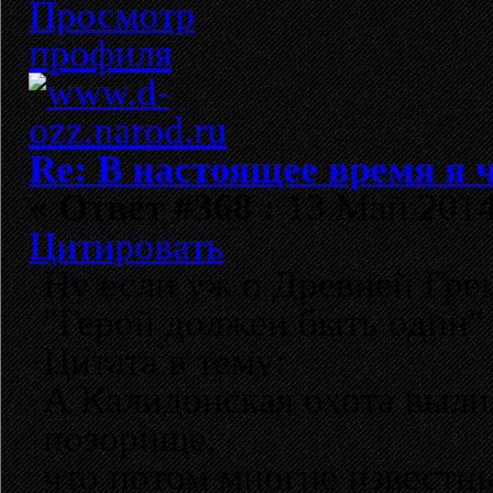
Re: В настоящее время я ч
«
Ответ #368 :
13 Май 2014,
Цитировать
Ну если уж о Древней Грец
"Герой должен быть один" 
Цитата в тему:
А Калидонская охота вылил
позорище,
что потом многие известны