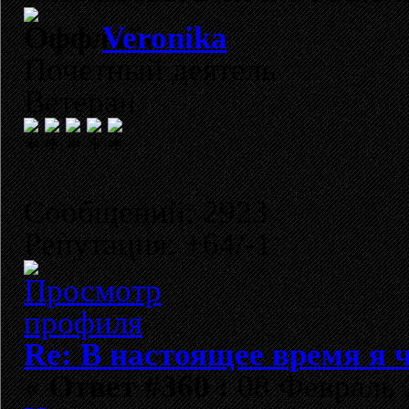
Veronika
Почетный деятель
Ветеран
Сообщений: 2923
Репутация: +64/-1
Re: В настоящее время я ч
«
Ответ #360 :
08 Февраль 2