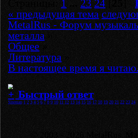
Страницы:
1
...
23
24
[
25
]
« предыдущая тема
следую
MetalRus - Форум музыкаль
металла
»
Общее
»
Литература
»
В настоящее время я читаю.
Быстрый ответ
Sitemap
1
2
3
4
5
6
7
8
9
10
11
12
13
14
15
16
17
18
19
20
21
22
23
24
© 2003 - 2026 MetalRus. М