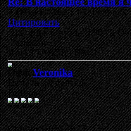
Re: В настоящее время я ч
«
Ответ #362 :
13 Февраль 2
Цитировать
Джордж Оруэл, "1984". Оче
Записан
Я РАЗДАВЛЮ ВАС!
Veronika
Почетный деятель
Ветеран
Сообщений: 2923