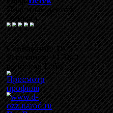
Derek
Почетный деятель
Ветеран
Сообщений: 1071
Репутация: +170/-1
слонёнок Гобо