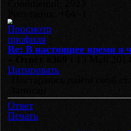
Сообщений: 2923
Репутация: +64/-1
Re: В настоящее время я ч
«
Ответ #369 :
13 Май 2014,
Цитировать
Постараюсь найти свой ста
Записан
Ответ
Печать