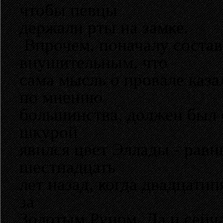
чтобы певцы
держали рты на замке.
Впрочем, поначалу состав
внушительным, что
сама мысль о провале каз
по мнению
большинства, должен был с
шкурой
явился цвет Эллады - рав
шестнадцать
лет назад, когда двадцати
за
Золотым Руном. Да и сейчас