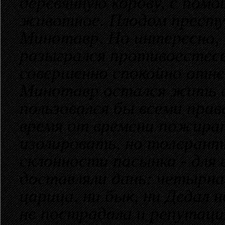
деревянную корову, с пом
животное. Плодом престу
Минотавр. Но интересно, 
разыгрался противоестес
совершенно спокойно отне
Минотавр остался жить в 
пользовался бы всеми прав
время от времени пожират
изолировать, но толерант
склонности пасынка - для
доставляли дань: четырна
царица, ни бык, ни Дедал н
не пострадала и репутация