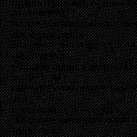
подвиги рядом с женщиной
охотницей),
потом объявившийся и ник
насмерть троих
скандалистов и удрал, а п
непонятным
образом попал в печень Пе
мрак Аида -
причем позже некоторые у
это
специально; более того, то
Когда же наконец клыкаста
издохла -