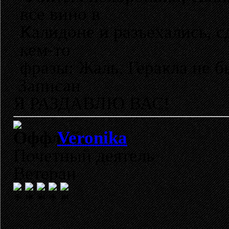
все вино в
Калидоне и разъехались, 
кем-то
фразы: Жаль, Геракла не бы
Записан
Я РАЗДАВЛЮ ВАС!
Veronika
Почетный деятель
Ветеран