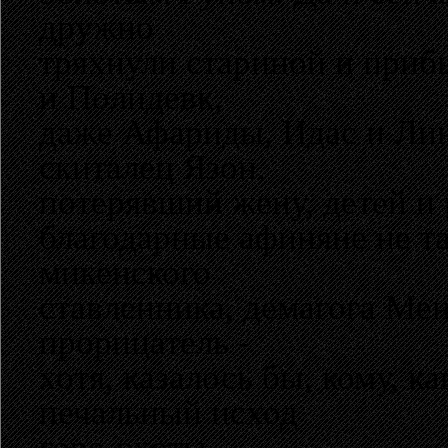
дружно
тряхнули стариной и приб
и Полидевк,
даже Афариды, Идас и Лин
скиталец Язон,
потерявший жену, детей и 
благодарные афиняне не т
микенского
ставленника, демагога Ме
прорицатель -
хотя, казалось бы, кому, 
печальный исход
горе-охоты...