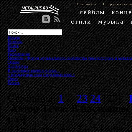
О проекте
Сотрудничест
лейблы
конц
стили
музыка
Начало
Помощь
Поиск
Вход
Регистрация
MetalRus - Форум музыкального сообщества тяжелого рока и металла
Общее
»
Литература
»
В настоящее время я читаю...
« предыдущая тема
следующая тема »
Ответ
Печать
Страницы:
1
...
23
24
[
25
]
Автор
Тема: В настоящее 
раз)
0 Пользователей и 1 Гость 