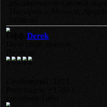
абсолютно не смутил мора
Пасифаи и Миноса, Ариадну
Записан
Derek
Почетный деятель
Ветеран
Сообщений: 1071
Репутация: +170/-1
слонёнок Гобо