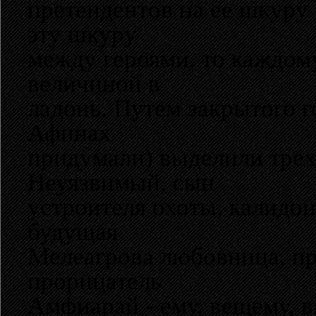
претендентов на ее шкуру 
эту шкуру
между героями, то каждом
величиной в
ладонь. Путем закрытого г
Афинах
придумали) выделили трех
Неуязвимый, сын
устроителя охоты, калидон
будущая
Мелеагрова любовница, пр
прорицатель
Амфиарай - ему, вещему, в