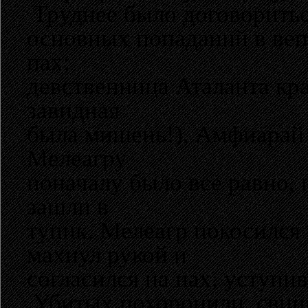
Труднее было договориться
основных попаданий в вепря
пах;
девственница Аталанта кра
завидная
была мишень!), Амфиарай п
Мелеагру
поначалу было все равно, 
зашли в
тупик, Мелеагр покосился
махнул рукой и
согласился на пах, уступи
Убитых похоронили, свини