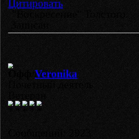
Цитировать
"Воскресение" Толстого.
Записан
Veronika
Почетный деятель
Ветеран
Сообщений: 2923