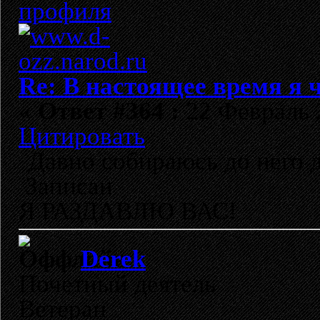
Re: В настоящее время я ч
«
Ответ #364 :
22 Февраль 2
Цитировать
Давно собираюсь до него д
Записан
Я РАЗДАВЛЮ ВАС!
Derek
Почетный деятель
Ветеран