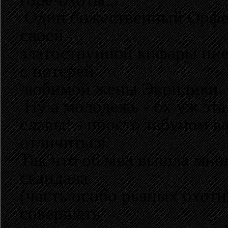
Один божественный Орфей
своей
златострунной кифары пиер
с потерей
любимой жены Эвридики.
Ну а молодежь - ох уж эт
славы! - просто табуном в
отличиться.
Так что облава вышла мно
скандала
(часть особо рьяных охотн
совершать