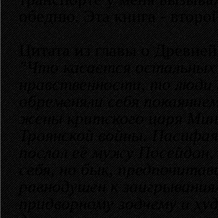
обедню. Эта книга - второ
Цитата из главы о Древней
"Что касается остальных
нравственности, то люди 
обременяли себя покаяние
жены критского царя Мино
Троянской войны. Пасифая
послал её мужу Посейдон,
себя, но бык, предпочита
равнодушен к заигрывания
придворному зодчему и ху