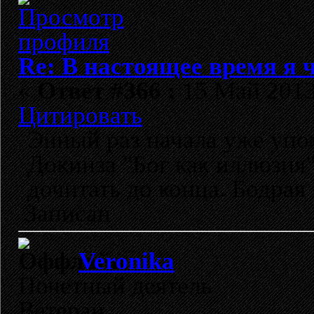
Re: В настоящее время я ч
«
Ответ #366 :
15 Май 2013,
Цитировать
Энный раз начала уже упо
Докинза "Бог как иллюзия"
дочитать до конца. Бодрая
Записан
Veronika
Почетный деятель
Ветеран