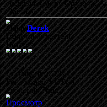
нежели к миру Оруэлла. А 
Записан
Derek
Почетный деятель
Ветеран
Сообщений: 1071
Репутация: +170/-1
слонёнок Гобо