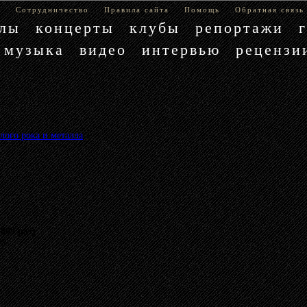
е
Сотрудничество
Правила сайта
Помощь
Обратная связь
блы
концерты
клубы
репортажи
музыка
видео
интервью
рецензи
лого рока и металла
»
809 раз)
му.