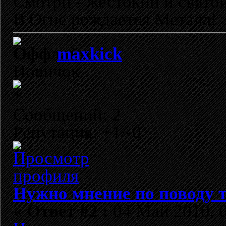
Смотри - жестокий и свято
В Огне рождается Металл!
maxkick
Новичок
Сообщений: 2
Репутация: +1/-0
Нужно мнение по поводу т
«
Ответ #2 :
04 Май 2010, 0