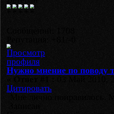
Сообщений: 1708
Репутация: +81/-0
Нужно мнение по поводу т
«
Ответ #1 :
03 Май 2010, 2
Цитировать
Мне лично понравилось. М
Записан