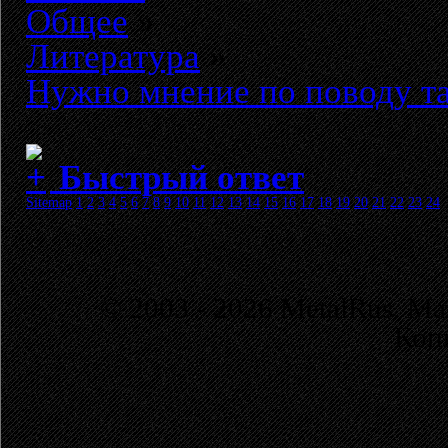
Общее
»
Литература
»
Нужно мнение по поводу та
Быстрый ответ
Sitemap
1
2
3
4
5
6
7
8
9
10
11
12
13
14
15
16
17
18
19
20
21
22
23
24
© 2003 - 2026 MetalRus. М
Коп