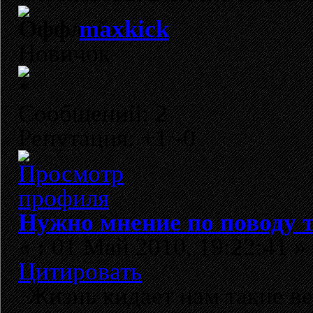
maxkick
Новичок
Сообщений: 2
Репутация: +1/-0
Нужно мнение по поводу т
«
:
01 Май 2010, 19:22:41 »
Цитировать
Жизнь кидает нам такие в