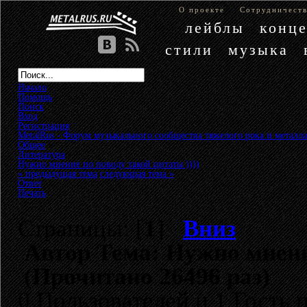
О проекте
Сотрудничест
лейблы
конц
стили
музыка
Начало
Помощь
Поиск
Вход
Регистрация
MetalRus - Форум музыкального сообщества тяжелого рока и металла
Общее
»
Литература
»
Нужно мнение по поводу такой цитаты ))))
« предыдущая тема
следующая тема »
Ответ
Печать
Страницы: [
1
]
Вниз
Автор
Тема: Нужно мнение
(Прочитано 26496 раз)
0 Пользователей и 1 Гость 