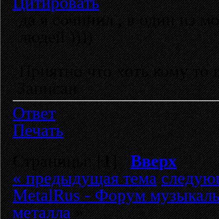
Цитировать
да я сочинил , в один из 
людей ))))
Приятно что хоть кому то 
Записан
Ответ
Печать
Страницы: [
1
]
Вверх
« предыдущая тема
следую
MetalRus - Форум музыкаль
металла
»