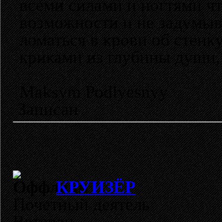
всеми силами и ногтями чт
возможности и не задумыва
ломаться в крови об стенк
криками из глубины души, 
Maksym Podlyesnyy
Записан
КРУИЗЁР
Почетный деятель
Ветеран