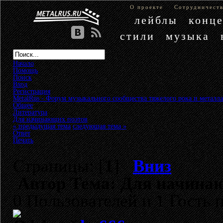
О проекте
Сотрудничест
лейблы
конц
стили
музыка
Начало
Помощь
Поиск
Вход
Регистрация
MetalRus - Форум музыкального сообщества тяжелого рока и металла
Общее
»
Литература
»
Для начинающих поэтов
« предыдущая тема
следующая тема »
Ответ
Печать
Страницы: [
1
]
Вниз
Автор
Тема: Для начинаю
0 Пользователей и 1 Гость 