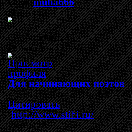
muha666
Новичок
Сообщений: 15
Репутация: +0/-0
Для начинающих поэтов
«
:
10 Ноябрь 2010, 16:57:0
Цитировать
http://www.stihi.ru/
Записан