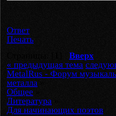
Ответ
Печать
Страницы: [
1
]
Вверх
« предыдущая тема
следую
MetalRus - Форум музыкаль
металла
»
Общее
»
Литература
»
Для начинающих поэтов