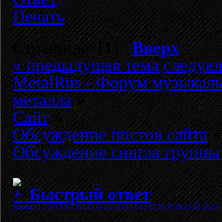
Печать
Страницы: [
1
]
Вверх
« предыдущая тема
следую
MetalRus - Форум музыкаль
металла
»
Сайт
»
Обсуждение постов сайта
»
Обсуждение сингла группы 
Быстрый ответ
Sitemap
1
2
3
4
5
6
7
8
9
10
11
12
13
14
15
16
17
18
19
20
21
22
23
24