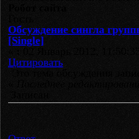
Робот сайта
Гость
Обсуждение сингла группы
[Single]
«
:
02 Январь 2012, 11:50:3
Цитировать
Это тема обсуждения зап
«
Последнее редактирован
Записан
Ответ