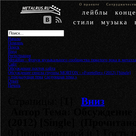
О проекте
Сотрудничест
лейблы
конц
стили
музыка
Начало
Помощь
Поиск
Вход
Регистрация
MetalRus - Форум музыкального сообщества тяжелого рока и металла
Сайт
»
Обсуждение постов сайта
»
Обсуждение сингла группы MORTON - «Foreteller» (2012) [Single]
« предыдущая тема
следующая тема »
Ответ
Печать
Страницы: [
1
]
Вниз
Автор
Тема: Обсуждение 
(2012) [Single] (Прочитано
0 Пользователей и 1 Гость 