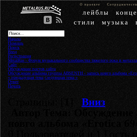
О проекте
Сотрудничест
лейблы
конц
стили
музыка
Начало
Помощь
Поиск
Вход
Регистрация
MetalRus - Форум музыкального сообщества тяжелого рока и металла
Сайт
»
Обсуждение постов сайта
»
Обсуждение альбома группы ABSENTH - запись новго альбома «Erot
« предыдущая тема
следующая тема »
Ответ
Печать
Страницы: [
1
]
Вниз
Автор
Тема: Обсуждение 
новго альбома «Erotica 69
0 Пользователей и 1 Гость 