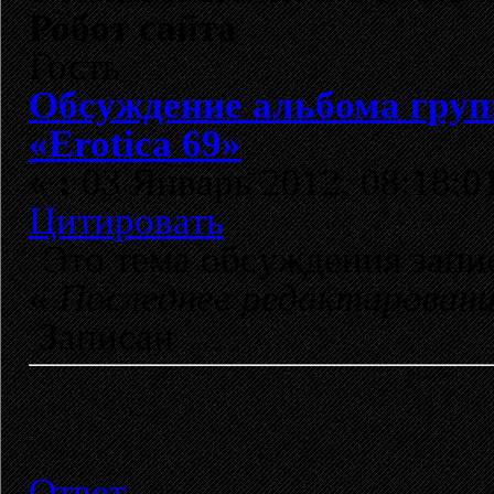
Робот сайта
Гость
Обсуждение альбома груп
«Erotica 69»
«
:
03 Январь 2012, 08:18:0
Цитировать
Это тема обсуждения зап
«
Последнее редактирован
Записан
Ответ