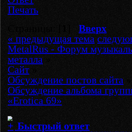
Печать
Страницы: [
1
]
Вверх
« предыдущая тема
следую
MetalRus - Форум музыкаль
металла
»
Сайт
»
Обсуждение постов сайта
»
Обсуждение альбома групп
«Erotica 69»
Быстрый ответ