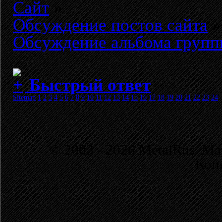
Сайт
»
Обсуждение постов сайта
»
Обсуждение альбома групп
Быстрый ответ
Sitemap
1
2
3
4
5
6
7
8
9
10
11
12
13
14
15
16
17
18
19
20
21
22
23
24
© 2003 - 2026 MetalRus. М
Коп