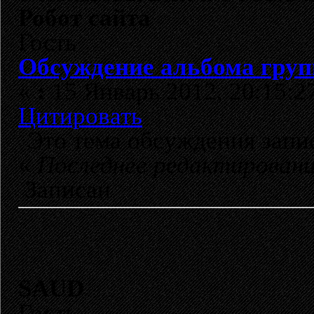
Робот сайта
Гость
Обсуждение альбома груп
«
:
15 Январь 2012, 20:15:2
Цитировать
Это тема обсуждения зап
«
Последнее редактирован
Записан
SAUD
Гость