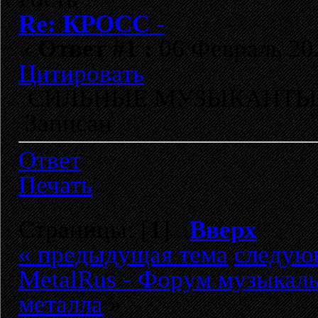
Re: КРОСС -
«
Ответ #1 :
06 Февраль 202
Цитировать
СИЛЬНЫЕ МУЗЫКАНТЫ, ма
Записан
Ответ
Печать
Страницы: [
1
]
Вверх
« предыдущая тема
следую
MetalRus - Форум музыкаль
металла
»