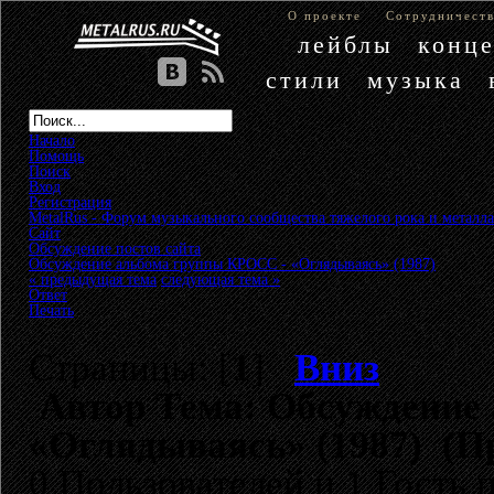
О проекте
Сотрудничест
лейблы
конц
стили
музыка
Начало
Помощь
Поиск
Вход
Регистрация
MetalRus - Форум музыкального сообщества тяжелого рока и металла
Сайт
»
Обсуждение постов сайта
»
Обсуждение альбома группы КРОСС - «Оглядываясь» (1987)
« предыдущая тема
следующая тема »
Ответ
Печать
Страницы: [
1
]
Вниз
Автор
Тема: Обсуждение
«Оглядываясь» (1987) (Пр
0 Пользователей и 1 Гость 