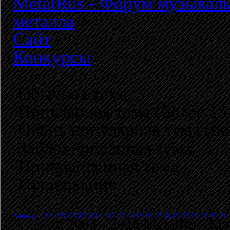
MetalRus - Форум музыкаль
металла
»
Сайт
»
Конкурсы
Обычная тема
Популярная тема (более 15
Очень популярная тема (бо
Заблокированная тема
Прикрепленная тема
Голосование
Sitemap
1
2
3
4
5
6
7
8
9
10
11
12
13
14
15
16
17
18
19
20
21
22
23
24
© 2003 - 2026 MetalRus. М