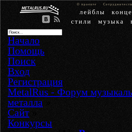
О проекте
Сотрудничест
лейблы
конц
стили
музыка
Начало
Помощь
Поиск
Вход
Регистрация
MetalRus - Форум музыкаль
металла
»
Сайт
»
Конкурсы