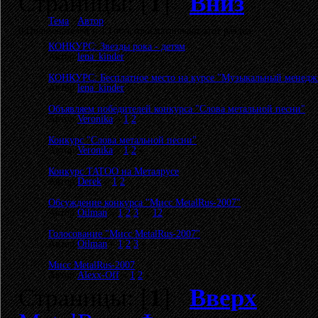
Страницы: [
1
]
Вниз
Тема
/
Автор
0 Пользователей и 1 Гость просматривают этот раздел.
КОНКУРС: Звезды рока - детям
Автор
lena_kinder
КОНКУРС: Бесплатное место на курсе "Музыкальный менедж
Автор
lena_kinder
Объявляем победителей конкурса "Слова метальной песни"
Автор
Veronika
«
1
2
»
Конкурс "Слова метальной песни"
Автор
Veronika
«
1
2
»
Конкурс TATOO на Металрусе
Автор
Derek
«
1
2
»
Обсуждение конкурса "Мисс MetalRus-2007"
Автор
Oilman
«
1
2
3
...
12
»
Голосование "Мисс MetalRus-2007"
Автор
Oilman
«
1
2
3
»
Мисс MetalRus-2007
Автор
Alexx-Off
«
1
2
»
Страницы: [
1
]
Вверх