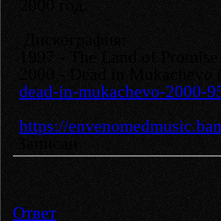
2000 год.
Дискография:
1997 - The Land of Promise 
2000 - Dead in Mukachevo 
dead-in-mukachevo-2000-9
https://envenomedmusic.ba
Записан
Ответ