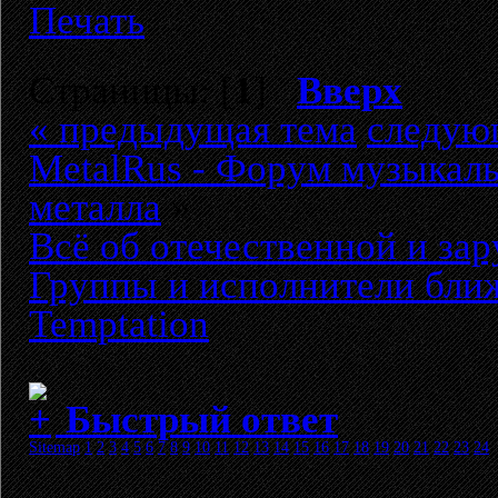
Печать
Страницы: [
1
]
Вверх
« предыдущая тема
следую
MetalRus - Форум музыкаль
металла
»
Всё об отечественной и за
Группы и исполнители бли
Temptation
Быстрый ответ
Sitemap
1
2
3
4
5
6
7
8
9
10
11
12
13
14
15
16
17
18
19
20
21
22
23
24