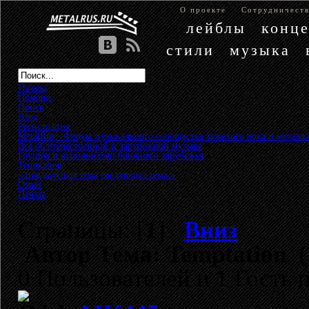
О проекте
Сотрудничест
лейблы
конц
стили
музыка
Начало
Помощь
Поиск
Вход
Регистрация
MetalRus - Форум музыкального сообщества тяжелого рока и металла
Всё об отечественной и зарубежной музыке
»
Группы и исполнители ближнего зарубежья
»
Temptation
« предыдущая тема
следующая тема »
Ответ
Печать
Страницы: [
1
]
Вниз
Автор
Тема: Temptation (
0 Пользователей и 1 Гость 