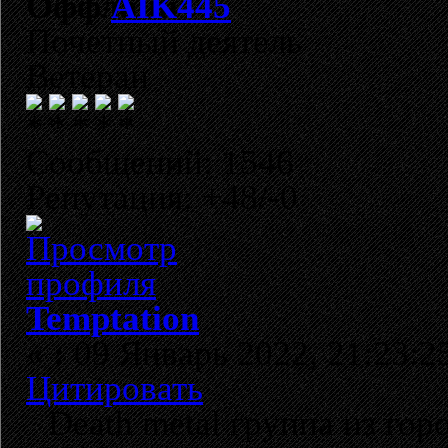
AIK445
Почетный деятель
Ветеран
Сообщений: 1546
Репутация: +48/-0
Temptation
«
:
09 Январь 2022, 21:23:2
Цитировать
Death metal группа из гор