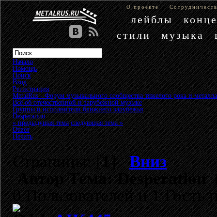
О проекте
Сотрудничест
лейблы
конц
стили
музыка
Начало
Помощь
Поиск
Вход
Регистрация
MetalRus - Форум музыкального сообщества тяжелого рока и металла
Всё об отечественной и зарубежной музыке
»
Группы и исполнители ближнего зарубежья
»
Desperation
« предыдущая тема
следующая тема »
Ответ
Печать
Страницы: [
1
]
Вниз
Автор
Тема: Desperation 
0 Пользователей и 1 Гость 