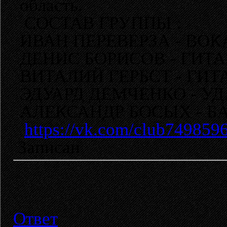
область.
СОСТАВ ГРУППЫ :
ИВАН ПЕРЕВЕРЗА - ВОК
ДЕНИС БОРИСОВ - ГИТА
ВИТАЛИЙ ГЕРБСТ - ГИТ
ЭДУАРД ДЕМЧЕНКО - У
АЛЕКСАНДР БОСЫХ - Б
https://vk.com/club749859
Записан
Ответ