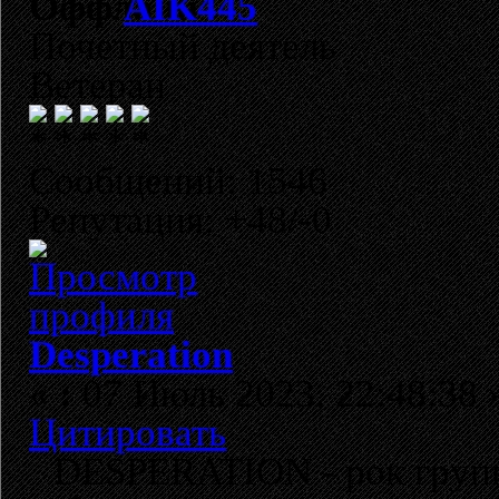
AIK445
Почетный деятель
Ветеран
Сообщений: 1546
Репутация: +48/-0
Desperation
«
:
07 Июль 2023, 22:48:38 
Цитировать
DESPERATION - рок групп