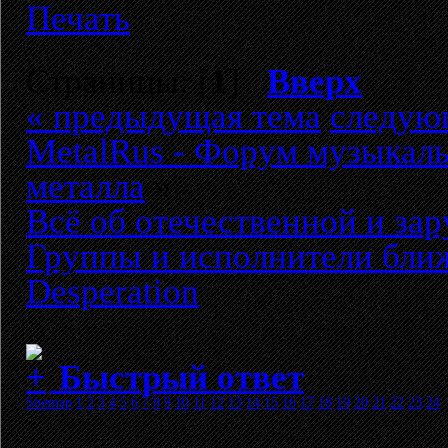
Печать
Страницы: [
1
]
Вверх
« предыдущая тема
следую
MetalRus - Форум музыкаль
металла
»
Всё об отечественной и за
Группы и исполнители бли
Desperation
Быстрый ответ
Sitemap
1
2
3
4
5
6
7
8
9
10
11
12
13
14
15
16
17
18
19
20
21
22
23
24