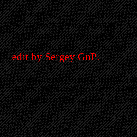
Мужчины, приглашайте св
нет - могут участвовать, 
Голосование начнется посл
объявлено здесь позднее.
edit by Sergey GnP:
На данном топике предста
выкладывают фотографии 
приветствуем данные с ми
и т.д.
Для всех остальных - [bg]