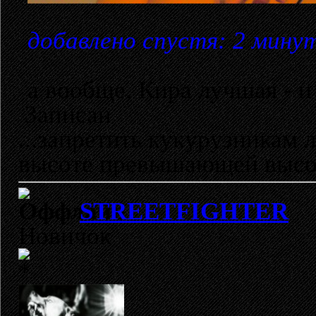
добавлено спустя: 2 мину
а вообще, Кира лучшая - и
Записан
...запретить кукурузникам 
высоте превышающей высот
STREETFIGHTER
Новичок