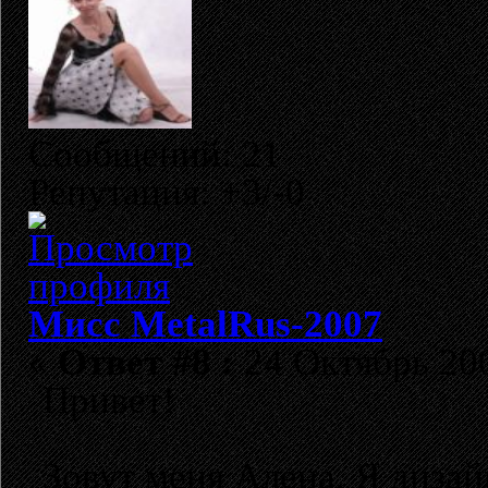
Сообщений: 21
Репутация: +3/-0
Мисс MetalRus-2007
«
Ответ #8 :
24 Октябрь 200
Привет!
Зовут меня Алена. Я дизай