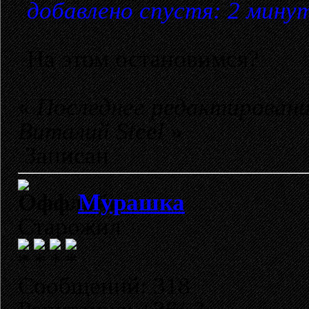
добавлено спустя: 2 мину
На этом остановимся?
«
Последнее редактирование
Виталий Steel
»
Записан
Мурашка
Старожил
Сообщений: 318