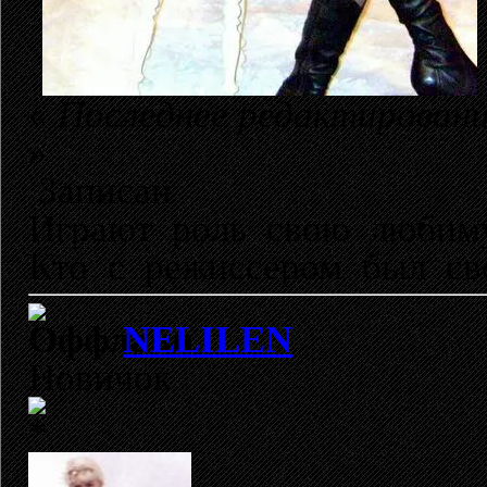
«
Последнее редактировани
»
Записан
Играют роль свою любиму
Кто с режиссером был св
NELILEN
Новичок