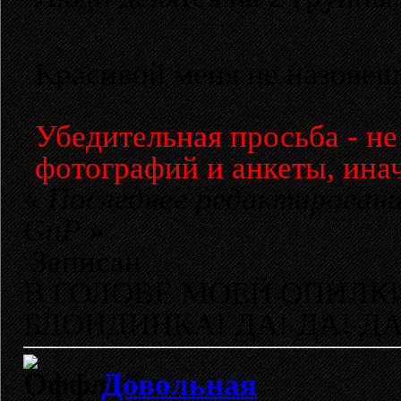
Красивой меня не назовешь
Убедительная просьба - н
фотографий и анкеты, инач
«
Последнее редактирование
GnP
»
Записан
В ГОЛОВЕ МОЕЙ ОПИЛКИ
БЛОНДИНКА! ДА! ДА! ДА
Довольная