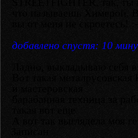
STREETFIGHTER, так, ты м
что называешь Химерой. В
вы от меня не скроетесь! :-
добавлено спустя: 10 мин
Ладно, выкладываю себя в 
Вот такая металрусовская
и мастеровская
барабанная техница за раб
такая вот еще
А вот так выглядела моя г
Записан