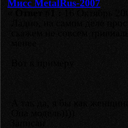
Мисс MetalRus-2007
«
Ответ #1 :
16 Октябрь 200
Ладно, на самом деле про
скажем не совсем тривиаль
менее
Вот к примеру
А так да, я бы как женщин
Она модель))))
Записан