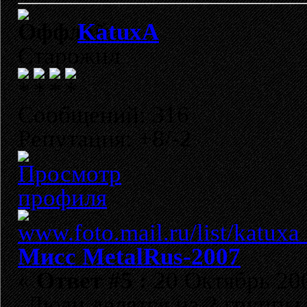
KatuxA
Старожил
Сообщений: 316
Репутация: +8/-2
Мисс MetalRus-2007
«
Ответ #5 :
20 Октябрь 200
Люди делятся на 2 группы.