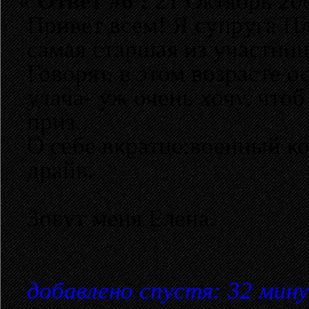
«
Ответ #6 :
21 Октябрь 200
Привет всем! Я супруга Пл
самая старшая из участниц
Говорят, в этом возрасте 
удача- уж очень хочу, чт
приз.
О себе вкратце:военный ко
драйв.
Зовут меня Елена.
добавлено спустя: 32 мин