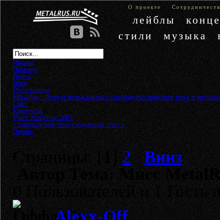
О проекте
Сотрудничест
лейблы
конц
стили
музыка
Начало
Помощь
Поиск
Вход
Регистрация
MetalRus - Форум музыкального сообщества тяжелого рока и металла
Сайт
»
Конкурсы
»
Мисс MetalRus-2007
« предыдущая тема
следующая тема »
Печать
Страницы: [
1
]
2
Вниз
Автор
Тема: Мисс MetalR
0 Пользователей и 1 Гость 
Alexx-Off