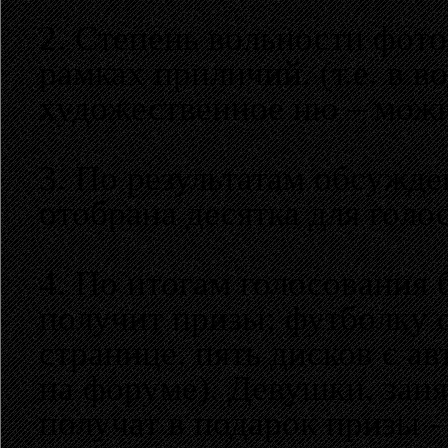
2. Степень вольности фото
рамках приличий. (т.е. в 
художественное ню – можн
3. По результатам обсужд
отобрана десятка для голо
4. По итогам голосования 
получит призы: футболку о
странице, пять дисков с а
на форуме). Девушки, зан
получат в подарок призы 