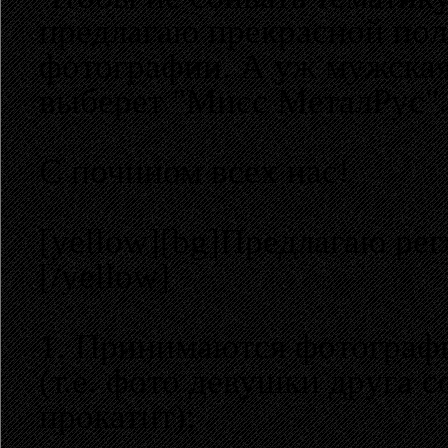
предлагаю прекрасной пол
фотографии. А уж мужская
выберет "Мисс МеталРус". "
С почином всех нас!
[yellow][bg]Предлагаю рег
[/yellow]
1. Принимаются фотографи
(т.е. фото девушки друга 
прокатит);