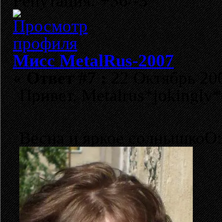
Репутация: +36/-3
Мисс MetalRus-2007
«
Ответ #7 :
22 Октябрь 200
Привет, Metalrus*jokingly*
Весна и яркое солнышкоO: