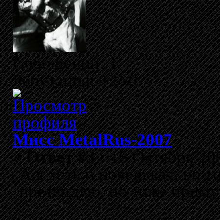
Сообщений: 1
Репутация: +2/-0
Мисс MetalRus-2007
«
Ответ #3 :
16 Октябрь 200
А я хоть и новенькая, но 
претендую, но тоже приму 