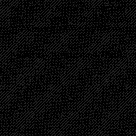
область), обожаю рисоват
фотосессиями по Москве, 
называют меня Небесным Н
мои скромные фото найдут
Записан