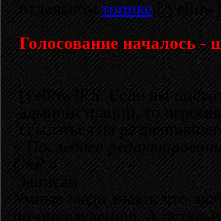
отдельном
топике
.[/yellow
Голосование началось - 
[yellow]P.S. Если вы пост
администрации, то огромн
ссылаться на разрешившего
«
Последнее редактирование
GnP
»
Записан
Умные люди знают, что лю
по-определению. А остальн