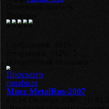
Почетный деятель
Ветеран
Сообщений: 1819
Репутация: +129/-2
Внештатный охальник
Мисс MetalRus-2007
«
:
14 Октябрь 2007, 10:42:
Чтобы не сбивать тематику