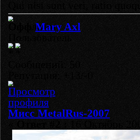
Qui nisi sunt veri, ratio quoq
Mary Axl
Пользователь
Сообщений: 50
Репутация: +13/-0
Мисс MetalRus-2007
«
Ответ #2 :
16 Октябрь 200