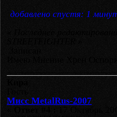
добавлено спустя: 1 мину
«
Последнее редактировани
STREETFIGHTER
»
Записан
Имею Мнение Хрен Оспор
_______________________
Кира
Гость
Мисс MetalRus-2007
«
Ответ #4 :
17 Октябрь 200