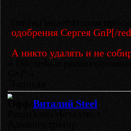
[sm]зы модераторам просьб
одобрения Сергея GnP[/re
А никто удалять и не собир
«
Последнее редактирование
GnP
»
Записан
Виталий Steel
РашнХэвиМеталлист
Администратор