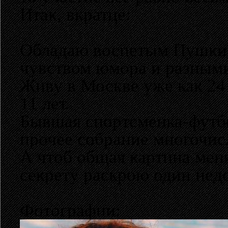
Итак, вкратце:
Обладаю воспетым Пушкин
чувством юмора и разным
Живу в Москве уже как 24
11 лет.
Бывшая спортсменка-футб
прочее собрание многочис
А чтоб общая картина меня
секрету раскрою один недо
Фотографии: