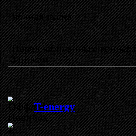
ночная тусня
Перед юбилейным концерт
Записан
T-energy
Новичок