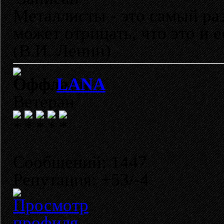
Металлисты - это самый раз
может отрицать, что это и 
(В.И. Ленин)
LANA
Ветеран
Сообщений: 1447
Репутация: +53/-4