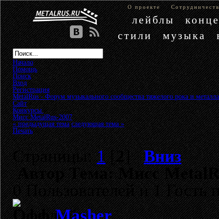
О проекте
Сотрудничест
лейблы
конц
стили
музыка
Начало
Помощь
Поиск
Вход
Регистрация
MetalRus - Форум музыкального сообщества тяжелого рока и металла
Сайт
»
Конкурсы
»
Мисс MetalRus-2007
« предыдущая тема
следующая тема »
Печать
Страницы:
1
[
2
]
Вниз
Автор
Тема: Мисс MetalR
0 Пользователей и 1 Гость 
Masher