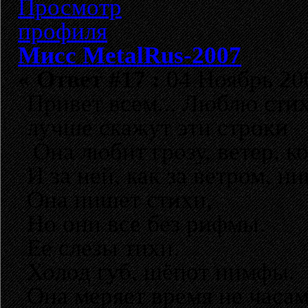
Мисс MetalRus-2007
«
Ответ #17 :
04 Ноябрь 200
Привет всем... Люблю стих
лучше скажут эти строки
Она любит грозу, ветер, к
И за ней, как за ветром, ни
Она пишет стихи,
Но они все без рифмы.
Ее слезы тихи.
Холод губ, шёпот нимфы.
Она меряет время не часам