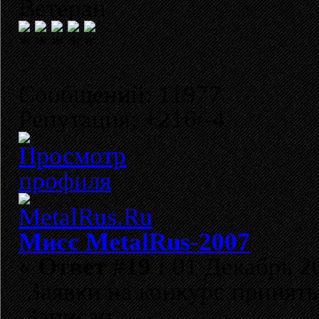
Ветеран
Сообщений: 11977
Репутация: +216/-4
Мисс MetalRus-2007
«
Ответ #19 :
01 Декабрь 20
Заявки на конкурс приняты
Записан