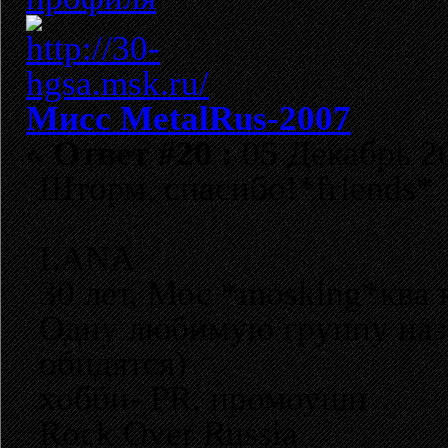
Мисс MetalRus-2007
«
Ответ #20 :
05 Декабрь 20
Шторм, спасибо!*friends*
LANA
30 лет, Мос *mosking*ква 
Одну любимую группу назв
обидятся)
хобби- PR, промоушн
Rock Over Russia