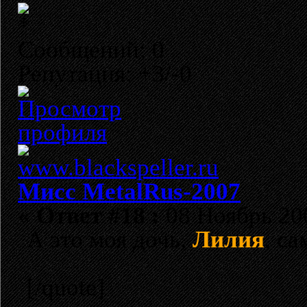
Сообщений: 0
Репутация: +3/-0
Мисс MetalRus-2007
«
Ответ #18 :
08 Ноябрь 200
А это моя дочь,
Лилия
, с
[/quote]