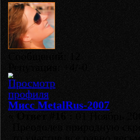
Сообщений: 12
Репутация: +4/-0
Мисс MetalRus-2007
«
Ответ #16 :
01 Ноябрь 200
Преодолев природную скро
то участие все равно весьм