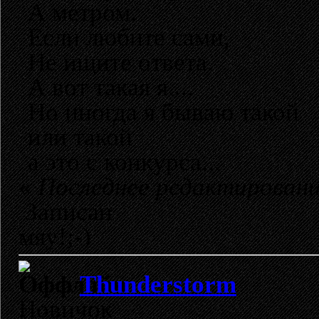
А метром.
Если любите сами,
Не ищите ответа.
А вот такая я....
Но иногда я бываю такой
или такой
а это с конкурса...
«
Последнее редактирование
Записан
мяу!;-)
Thunderstorm
Новичок