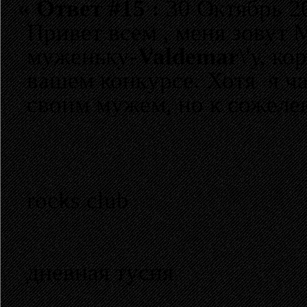
«
Ответ #15 :
30 Октябрь 20
Привет всем , меня зовут 
муженьку-
Valdemar
\'у, к
вашем конкурсе. Хотя я час
своим мужем, но к сожеле
rocks club
дневная тусня