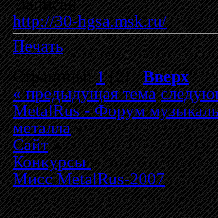
Записан
http://30-hgsa.msk.ru/
Печать
Страницы:
1
[
2
]
Вверх
« предыдущая тема
следую
MetalRus - Форум музыкаль
металла
»
Сайт
»
Конкурсы
»
Мисс MetalRus-2007