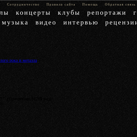
е
Сотрудничество
Правила сайта
Помощь
Обратная связь
блы
концерты
клубы
репортажи
музыка
видео
интервью
рецензи
лого рока и металла
»
7" (Прочитано 81769 раз)
му.